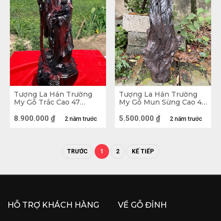
Tượng La Hán Trường
Tượng La Hán Trường
My Gỗ Trắc Cao 47
My Gỗ Mun Sừng Cao 48
Ngang 18 Sâu 18 (cm)
Ngang 19 Sâu 12 (cm)
8.900.000
₫
5.500.000
₫
2 năm trước
2 năm trước
TRƯỚC
1
2
KẾ TIẾP
Tượng La Hán Trường Mi gỗ Trắc
HỖ TRỢ KHÁCH HÀNG
VỀ GỖ ĐỈNH
Không chỉ vậy, những bức tượng La Hán với hàng 