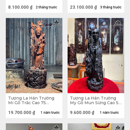
Ngang 15 Sâu 15 (cm)
Ngang 38 Sâu 20 (cm)
8.100.000
₫
23.100.000
₫
2 tháng trước
3 tháng trước
Tượng La Hán Trường
Tượng La Hán Trường
Mi Gỗ Trắc Cao 75
My Gỗ Mun Sừng Cao 58
Ngang 22 Sâu 20 (cm)
Ngang 16 Sâu 13 (cm) -
Kỷ Gỗ Trắc 9,5 Vuông 22
19.700.000
₫
9.600.000
₫
1 năm trước
1 năm trước
(cm)