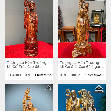
Tượng La Hán Trường
Tượng La Hán Trường
Mi Gỗ Trắc Cao 68
Mi Gỗ Sưa Cao 62 Ngang
Ngang 16 Sâu 16 (cm)
23 Sâu 16 (cm)
11.400.000
₫
8.700.000
₫
1 năm trước
1 năm trước
Tượng La Hán Trường Mi gỗ trắc
Khi gặp vị tôn giả A-thị-đa, vua đã hỏi và tôn giả nói 
bệnh không thể chữa được. Dó đó nhà vua đã giận 