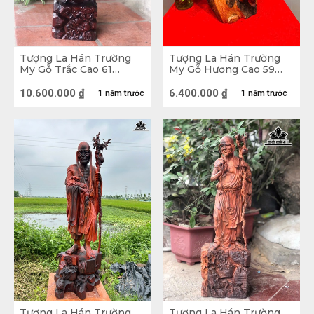
hoặc và kích thích tài năng nghệ sĩ cũng như ham 
muốn sở hữu của nhiều người.
Tượng La Hán Trường
Tượng La Hán Trường
My Gỗ Trắc Cao 61
My Gỗ Hương Cao 59
Ngang 17 Sâu 15 (cm)
Ngang 27 Sâu 20 (cm)
10.600.000
₫
6.400.000
₫
1 năm trước
1 năm trước
Tượng La Hán Trường
Tượng La Hán Trường