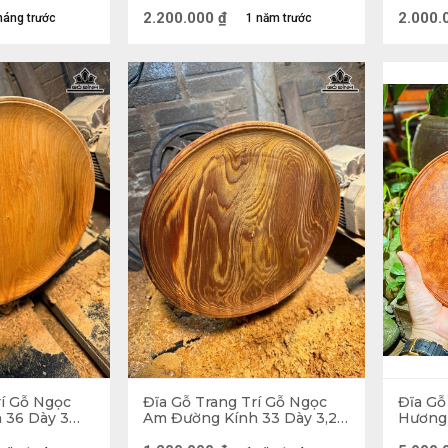
(cm)
(cm)
2.200.000
₫
2.000.
háng trước
1 năm trước
rí Gỗ Ngọc
Đĩa Gỗ Trang Trí Gỗ Ngọc
Đĩa Gỗ
Đĩa gỗ Tứ Linh - thu hút may mắ
 36 Dày 3
Am Đường Kính 33 Dày 3,2
Hương 
(cm)
30 (cm