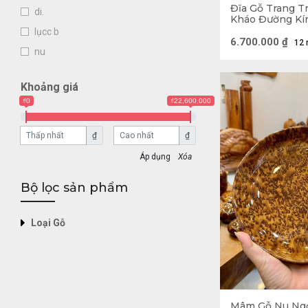
Đĩa Gỗ Trang T
di.
Kháo Đường Kín
(cm)
lụcc b
6.700.000
₫
12 
nu
Khoảng giá
₫0
₫22,600,000
₫
₫
Xóa
Bộ lọc sản phẩm
Loại Gỗ
Mâm Gỗ Nu Ng