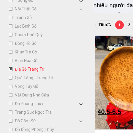
Tượng Gỗ
nhiều người đa
Nội Thất Gỗ
loại Đĩa gỗ nào
Tranh Gỗ
TRƯỚC
1
2
Lục Bình Gỗ
Chum Phú Quý
Đồng Hồ Gỗ
Khay Trà Gỗ
Bình Hoa Gỗ
Đĩa Gỗ Trang Trí
Quà Tặng - Trang Trí
Vòng Tay Gỗ
Vật Dụng Nhà Cửa
Đá Phong Thủy
Trang Sức Ngọc Trai
Đồ Gốm Sứ
Đồ Đồng Phong Thủy