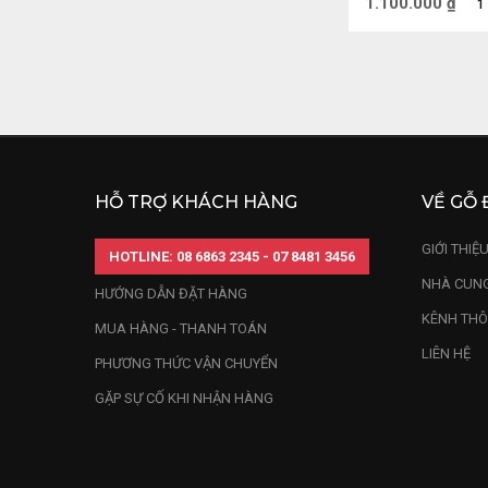
1.100.000
₫
Xưa nay, việc 
1
nghiệm bí truy
bằng máy CNC t
xưởng thủ công
Có thể trưng b
HỖ TRỢ KHÁCH HÀNG
VỀ GỖ 
hạnh phúc đến 
GIỚI THIỆ
HOTLINE: 08 6863 2345 - 07 8481 3456
Một vài loại 
NHÀ CUNG
HƯỚNG DẪN ĐẶT HÀNG
KÊNH THÔ
MUA HÀNG - THANH TOÁN
Trên thị trường
LIÊN HỆ
PHƯƠNG THỨC VẬN CHUYỂN
gỗ phổ biến để
GẶP SỰ CỐ KHI NHẬN HÀNG
Đĩa gỗ Tứ lin