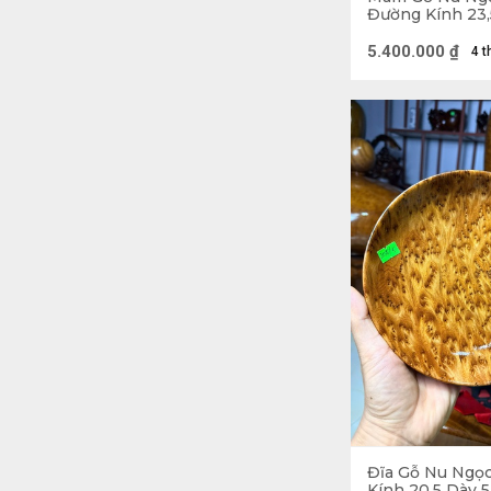
Đường Kính 23,
5.400.000
₫
4 t
Giới thiệu về
Đĩa gỗ Phong T
trưng bày thức
Thủy, có tác dụ
Đĩa Phong Thủy
hiện những hìn
gỗ được gắn liề
Những loại gỗ 
Đây đều là nhữn
Đĩa Gỗ Nu Ngọ
Kính 20,5 Dày 5