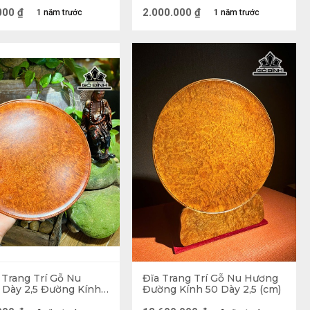
29,5 (cm)
000
₫
2.000.000
₫
1 năm trước
1 năm trước
 Trang Trí Gỗ Nu
Đĩa Trang Trí Gỗ Nu Hương
n, tài lộc 
Dày 2,5 Đường Kính
Đường Kính 50 Dày 2,5 (cm)
)