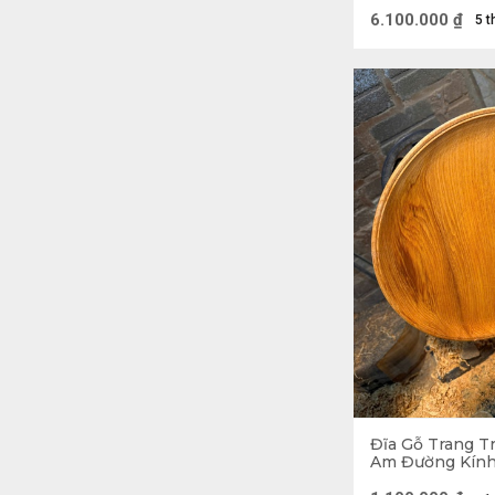
6.100.000
₫
5 t
Đĩa Gỗ Trang T
Am Đường Kính
(cm)