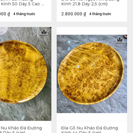
Kính 50 Dày 5 Cao 60
Kính 21,8 Dày 2,5 (cm)
nh 
000
₫
2.800.000
₫
4 tháng trước
4 tháng trước
 chứ không được sử dụng trong nhà bếp hoặc để 
 Đĩa gỗ là một vật phẩm mang nhiều giá trị Phong 
may mắn, tài lộc đến cho gia chủ.
 sức tinh tế qua bàn tay của các nghệ nhân, thể 
ruyện xưa. Mỗi hình tượng được thể hiện trên Đĩa 
ị tâm linh cho sản phẩm.
o, gỗ Xà Cừ, gỗ Hương, gỗ Pơ Mu, Hoàng Đàn,... 
óng, mịn và rất bền với thời gian. 
 Nu Kháo Đá Đường
Đĩa Gỗ Nu Kháo Đá Đường
8 Dày 5 (cm)
Kính 44 Dày 5 (cm)