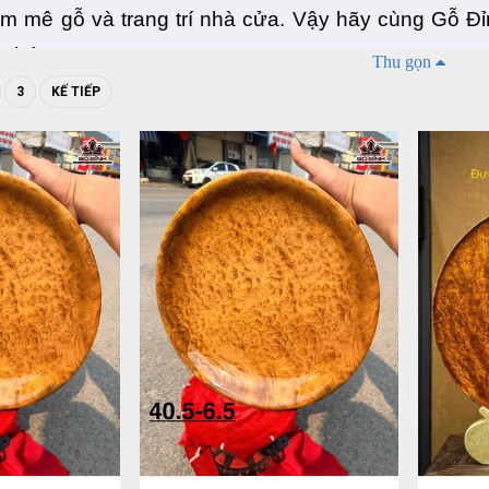
m mê gỗ và trang trí nhà cửa. Vậy hãy cùng Gỗ Đỉn
 nhé!
Thu gọn
3
KẾ TIẾP