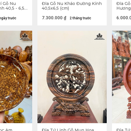
rí Gỗ Nu
Đĩa Gỗ Nu Kháo Đường Kính
Đĩa Gỗ
h 40,5 - 6,5
40,5x6,5 (cm)
Hương 
37,5 (c
7.300.000
₫
6.000.
ngày trước
2 tháng trước
ọc Am
Đĩa Tứ Linh Gỗ Mun Hoa
Đĩa Tứ