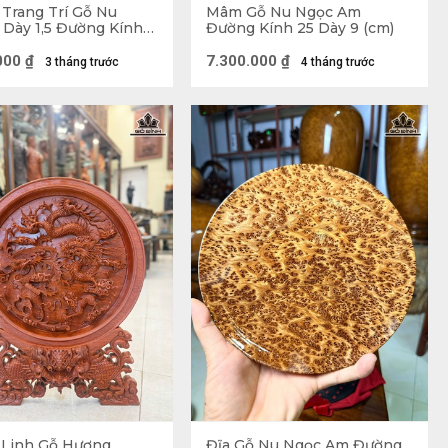
 Trang Trí Gỗ Nu
Mâm Gỗ Nu Ngọc Am
Dày 1,5 Đường Kính
Đường Kính 25 Dày 9 (cm)
m)
000
₫
7.300.000
₫
3 tháng trước
4 tháng trước
 Linh Gỗ Hương
Đĩa Gỗ Nu Ngọc Am Đường