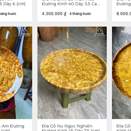
5 Dày 6 (cm)
Đường Kính 40 Dày 3,5 Cao
Đường 
47 (cm)
(cm)
Đĩa Tứ Linh gỗ Bách Xa
4.300.000
₫
8.000.
háng trước
4 tháng trước
 Đĩa gỗ
hủy thực ra nó chỉ có hình dạng giống chiếc Đĩa
 ăn và được điêu khắc trên một khối gỗ nguyên vẹn.
ng phục hồi năng lượng, thanh trừ tà khí và thu hút 
 thường được đục nổi, chạm khắc những chi tiết hết
h ảnh có ý nghĩa Phong Thủy tốt đẹp hoặc các tích t
n với nhiều ý nghĩa khác nhau, làm tăng thêm giá tr
thường được sử dụng để làm Đĩa gỗ là gỗ Xoan Đà
g loại gỗ chất lượng, cho ra thành phẩm có bề mặt b
c Am Đường
Đĩa Gỗ Nu Ngọc Nghiến
Đĩa Gỗ
 (cm)
Đường Kính 45 Dày 7,5 (cm)
Kính 4