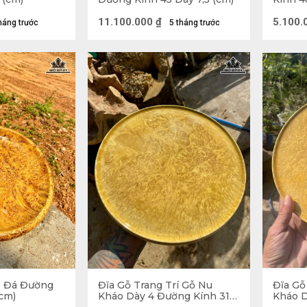
11.100.000
₫
5.100.
háng trước
5 tháng trước
o Đá Đường
Đĩa Gỗ Trang Trí Gỗ Nu
Đĩa Gỗ
(cm)
Kháo Dày 4 Đường Kính 31
Kháo D