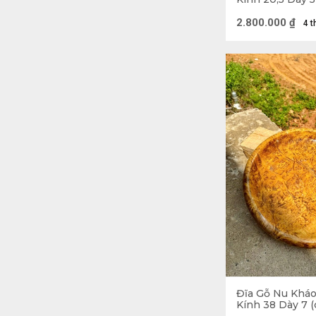
2.800.000
₫
4 t
Đĩa Gỗ Nu Khá
Kính 38 Dày 7 