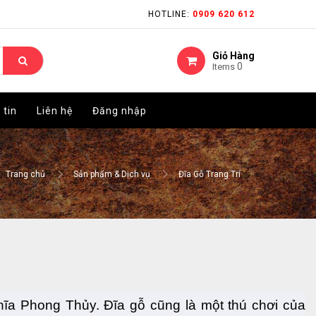
HOTLINE:
HOTLINE:
0909 620 612
0909 620 612
Giỏ Hàng
Giỏ Hàng
0
0
Items
Items
 tin
 tin
Liên hệ
Liên hệ
Đăng nhập
Đăng nhập
Trang chủ
Sản phẩm & Dịch vụ
Đĩa Gỗ Trang Trí
ĩa Phong Thủy. Đĩa gỗ cũng là một thú chơi của 