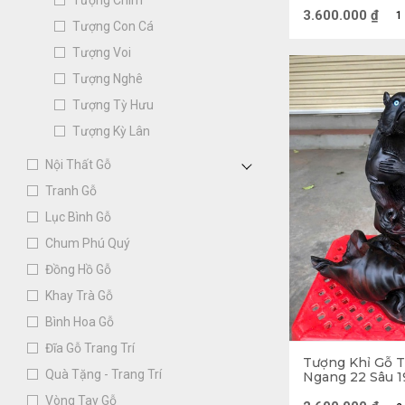
Tượng Chim
3.600.000
₫
1
Tượng Con Cá
Tượng Voi
Tượng Nghê
Tượng Tỳ Hưu
Tượng Kỳ Lân
Nội Thất Gỗ
Hình tượng kh
Tranh Gỗ
Trong tác phẩm T
Lục Bình Gỗ
Chum Phú Quý
nhằm xoá tên loài
Đồng Hồ Gỗ
là muốn trường s
Khay Trà Gỗ
không ai có thể 
Bình Hoa Gỗ
Đĩa Gỗ Trang Trí
Tượng khỉ là l
Tượng Khỉ Gỗ T
Quà Tặng - Trang Trí
Ngang 22 Sâu 1
Con khỉ chỉ xuất 
Vòng Tay Gỗ