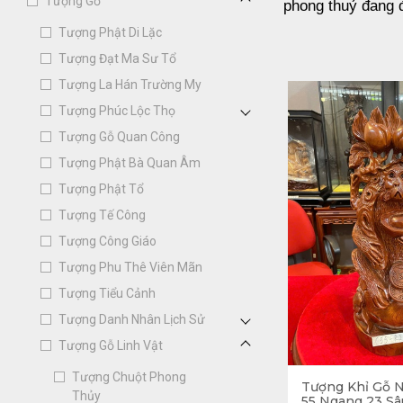
Tượng Gỗ
phong thuỷ đang 
Tượng Phật Di Lặc
Tượng khỉ có
Tượng Đạt Ma Sư Tổ
Tượng La Hán Trường My
Ngoài việc thuộc 
Tượng Phúc Lộc Thọ
những ý nghĩa củ
Tượng Gỗ Quan Công
Tượng Phật Bà Quan Âm
Tượng khỉ thể
Tượng Phật Tổ
Tượng Tế Công
Từ “Hầu” của con 
Tượng Công Giáo
có thể nói trừ ho
Tượng Phu Thê Viên Mãn
Tượng Tiểu Cảnh
Cũng bởi vậy, “p
Tượng Danh Nhân Lịch Sử
hoa cũng như địa v
Tượng Gỗ Linh Vật
Không ít gia chủ 
Tượng Chuột Phong
Tượng Khỉ Gỗ 
Thủy
không gian, ý ng
55 Ngang 23 Sâ