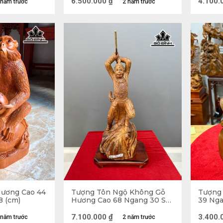
6.500.000
₫
4.100.
 năm trước
2 năm trước
ng. Trong số kiếm trước Đức Phật cũng từng là một con kh
i, nhân từ.
inh, loài khỉ là loài gần với con người nhất nên loài này có 
linh của con khỉ được thể hiện qua trí tuệ. Đây là loài vật 
ường nhà từ bi.
Hương Cao 44
Tượng Tôn Ngộ Không Gỗ
Tượng 
8 (cm)
Hương Cao 68 Ngang 30 Sâu
39 Nga
20 (cm)
7.100.000
₫
3.400.
 năm trước
2 năm trước