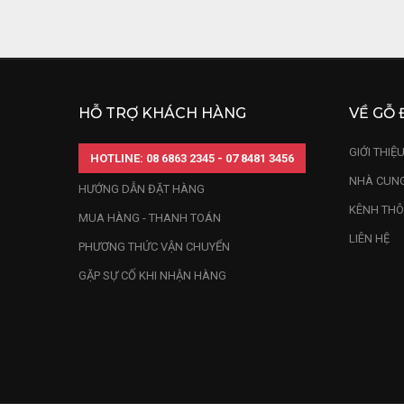
Đầu tiên, b
hạp với tuổ
Còn theo n
HỖ TRỢ KHÁCH HÀNG
VỀ GỖ 
danh, bình 
Đối với cá
GIỚI THIỆ
HOTLINE: 08 6863 2345 - 07 8481 3456
này.
NHÀ CUNG
HƯỚNG DẪN ĐẶT HÀNG
KÊNH THÔ
MUA HÀNG - THANH TOÁN
Theo nghiên cứu 
LIÊN HỆ
có thể chọn loại 
t
PHƯƠNG THỨC VẬN CHUYỂN
GẶP SỰ CỐ KHI NHẬN HÀNG
Hướng Bắc:
Hướng Tây 