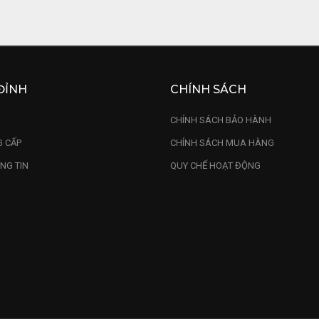
ạn sẽ phải xem xét mình có hợp với linh vật này không và tr
i Mùi.
gũ hành tam hợp thì có Thân, Tý, Thìn và những tuổi nêu tr
ĐỈNH
CHÍNH SÁCH
an và thuận buồm xuôi gió.
c tuổi Dần, Tỵ, Hợi là 3 nhóm khắc với tuổi Thân nên nếu t
U
CHÍNH SÁCH BẢO HÀNH
 CẤP
CHÍNH SÁCH MUA HÀNG
NG TIN
QUY CHẾ HOẠT ĐỘNG
từ các chuyên gia phong thuỷ, hướng đặt
 tượng khỉ
 vượng
ượng khỉ 
làm bằng gỗ hoặc bằng đồng. Về hướng phong th
 Theo ngũ hành, tượng con khỉ tấn tại cực Bắc thích hợp v
Nam: Đây là hướng cực thịnh với con khỉ, tượng đặt hướng n