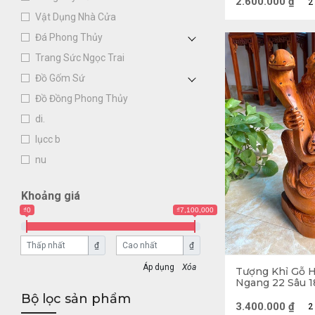
2.600.000
₫
2
màu trắng đến cú
Vật Dụng Nhà Cửa
mang ý nghĩa từ b
Đá Phong Thủy
Trang Sức Ngọc Trai
Theo văn hoá tâm l
Đồ Gốm Sứ
đạo nhất và tính 
Đồ Đồng Phong Thủy
dũng cảm, kiên c
di.
lụcc b
nu
Khoảng giá
₫0
₫7,100,000
₫
₫
Xóa
Tượng Khỉ Gỗ 
Ngang 22 Sâu 1
Bộ lọc sản phẩm
3.400.000
₫
2