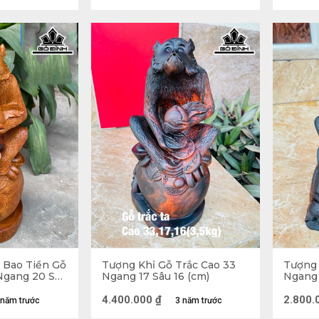
Tượng con khỉ mang ý nghĩa từ
ợng khỉ đúng phong thủy cho bạn tham khảo
 Bao Tiền Gỗ
Tượng Khỉ Gỗ Trắc Cao 33
Tượng 
Ngang 20 Sâu
Ngang 17 Sâu 16 (cm)
Ngang 
g đức tính tốt và ý nghĩa may mắn nên hình tượng con khỉ
4.400.000
₫
2.800.
 năm trước
3 năm trước
 phát huy giá trị: