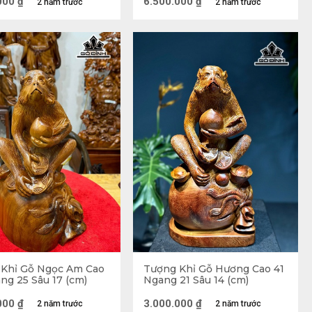
000
₫
6.500.000
₫
2 năm trước
2 năm trước
ỉ chúa, dùng thân để cầu cứu đàn khỉ thoát chết ở đây 
tính linh nhất trong 12 con giáp. Nếu có tu đạo thì dễ đắc 
mang tính linh thiêng, ngoài quyền lực khỉ còn có trí tuệ, 
Khỉ Gỗ Ngọc Am Cao
Tượng Khỉ Gỗ Hương Cao 41
ng 25 Sâu 17 (cm)
Ngang 21 Sâu 14 (cm)
000
₫
3.000.000
₫
2 năm trước
2 năm trước