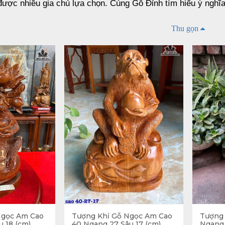
được nhiều gia chủ lựa chọn. Cùng Gỗ Đỉnh tìm hiểu ý nghĩ
Thu gọn
 ý nghĩa gì trong phong thuỷ
12 con giáp trong lịch Can Chi hình tượng con khỉ trong dâ
a 
tượng khỉ 
cho bạn đọc tham khảo:
 hiện may mắn trong công danh, sự nghiệp
khỉ đồng âm với từ “hầu” trong phong kiến và theo bộ máy tr
àng tộc ra, chức tước này có địa vị và quyền lực rất lớn.
hong hầu” nặng hơn “Phong tước” là vì vậy nên tượng hình 
ị trong xã hội. 
đặt 
tượng khỉ
 ở bàn làm việc, trong nhà đã mang đến cô
Ngọc Am Cao
Tượng Khỉ Gỗ Ngọc Am Cao
Tượng 
hĩa của tượng con khỉ này đã được công nhận.
u 18 (cm)
40 Ngang 27 Sâu 17 (cm)
Ngang 