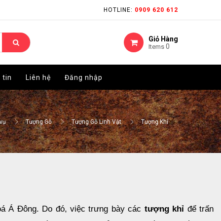
HOTLINE:
HOTLINE:
0909 620 612
0909 620 612
Giỏ Hàng
Giỏ Hàng
0
0
Items
Items
 tin
 tin
Liên hệ
Liên hệ
Đăng nhập
Đăng nhập
vụ
Tượng Gỗ
Tượng Gỗ Linh Vật
Tượng Khỉ
oá Á Đông. Do đó, việc trưng bày các 
tượng khỉ
 để trấn 