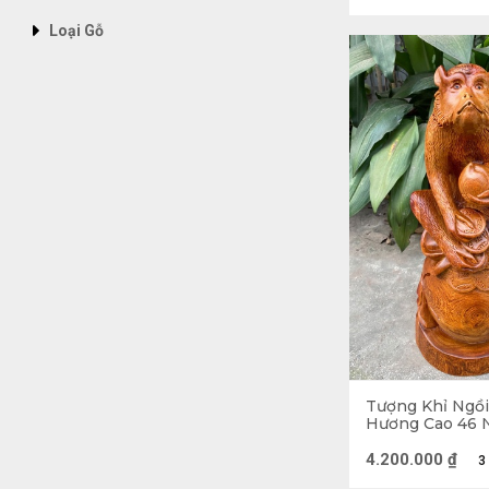
Loại Gỗ
Cách đặt tư
Tượng Khỉ Ngồi
Hương Cao 46 
16 (cm)
Bởi vì mang nhữn
4.200.000
₫
3
sao cho đúng nhất,