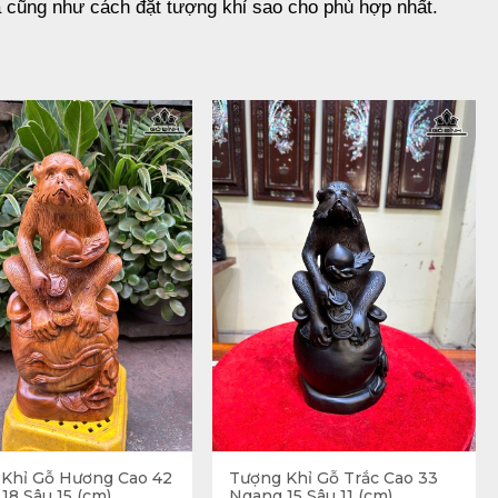
a cũng như cách đặt tượng khỉ sao cho phù hợp nhất.
n gian và khoa học vẫn có ý nghĩa nhất định. Dưới đây là 
iều đại xưa thì “Hầu” chỉ đứng sau “Vương”, “Đế”. Do đó, 
con khỉ mang ý nghĩa lớn về công danh, sự nghiệp thăng 
ng danh, sự nghiệp rực rỡ. Không chỉ là điểm nhấn cho 
Khỉ Gỗ Hương Cao 42
Tượng Khỉ Gỗ Trắc Cao 33
18 Sâu 15 (cm)
Ngang 15 Sâu 11 (cm)