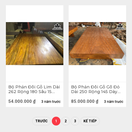
hiểu và mua phản gỗ đẹp hãy liên hệ với Gỗ 
Đỉnh để được tư vấn và xem nhiều mẫu sập gỗ 
giá rẻ kiểu dáng đẹp, chất lượng và giá thành 
hợp lý.
Bộ Phản Đôi Gỗ Lim Dài
Bộ Phản Đôi Gỗ Gõ Đỏ
262 Rộng 180 Sâu 15
Dài 250 Rộng 145 Dày
(cm)
20 (cm)
54.000.000
₫
85.000.000
₫
3 năm trước
3 năm trước
TRƯỚC
1
2
3
KẾ TIẾP