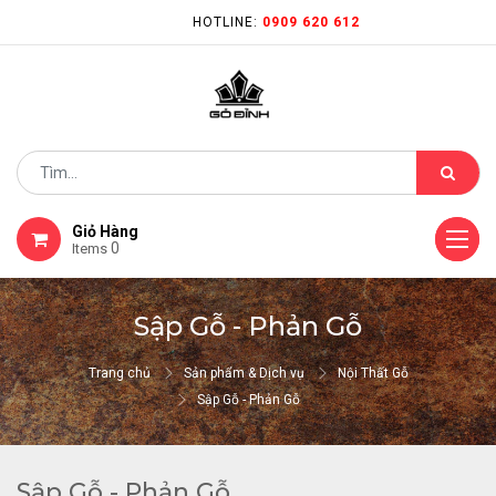
HOTLINE:
0909 620 612
Giỏ Hàng
0
Items
Sập Gỗ - Phản Gỗ
Trang chủ
Sản phẩm & Dịch vụ
Nội Thất Gỗ
Sập Gỗ - Phản Gỗ
Sập Gỗ - Phản Gỗ