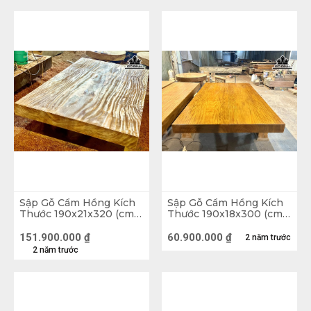
làm chỗ ăn cơm nghỉ trưa cho mọi người hoặc có 
thể trang trí phòng thờ và cũng không còn kiêng kị 
trẻ nhỏ hay phụ nữ ngồi nữa.
Sập Gỗ Cẩm Hồng Kích
Sập Gỗ Cẩm Hồng Kích
Thước 190x21x320 (cm)
Thước 190x18x300 (cm)
HĐL
HĐL
151.900.000
₫
60.900.000
₫
2 năm trước
2 năm trước
Sập Gỗ Nguyên Tấm Gỗ Gõ Vàng Nam Phi