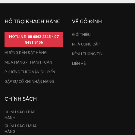
HỖ TRỢ KHÁCH HÀNG
VỀ GỖ ĐỈNH
GIỚI THIỆU
HOTLINE: 08 6863 2345 - 07
8481 3456
NHÀ CUNG CẤP
HƯỚNG DẪN ĐẶT HÀNG
KÊNH THÔNG TIN
MUA HÀNG - THANH TOÁN
LIÊN HỆ
PHƯƠNG THỨC VẬN CHUYỂN
GẶP SỰ CỐ KHI NHẬN HÀNG
CHÍNH SÁCH
CHÍNH SÁCH BẢO
HÀNH
CHÍNH SÁCH MUA
HÀNG