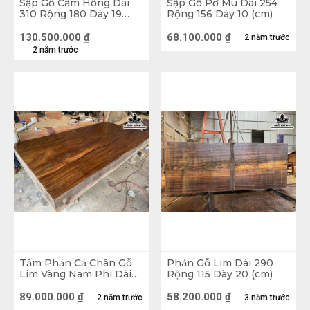
Sập Gỗ Cẩm Hồng Dài
Sập Gỗ Pơ Mu Dài 254
310 Rộng 180 Dày 19
Rộng 156 Dày 10 (cm)
(cm)
130.500.000
₫
68.100.000
₫
2 năm trước
2 năm trước
Sập Gỗ Nguyên Tấm Gỗ Lim Nam Phi
Với những lợi ích và công năng tuyệt vời mà 
sập phản gỗ mang lại được tìm hiểu ở trên nên 
Tấm Phản Cả Chân Gỗ
Phản Gỗ Lim Dài 290
sập gỗ giá rẻ từ xưa đến nay vẫn được nhiều 
Lim Vàng Nam Phi Dài
Rộng 115 Dày 20 (cm)
260 Rộng 147 Sâu 25
người ưa chuộng. Nếu bạn đang có nhu cầu tìm 
(cm)
89.000.000
₫
58.200.000
₫
2 năm trước
3 năm trước