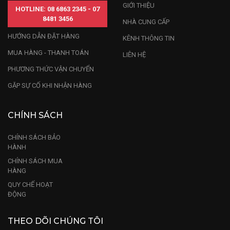
GIỚI THIỆU
HOTLINE: 08 6863 2345 - 07
8481 3456
NHÀ CUNG CẤP
HƯỚNG DẪN ĐẶT HÀNG
KÊNH THÔNG TIN
MUA HÀNG - THANH TOÁN
LIÊN HỆ
PHƯƠNG THỨC VẬN CHUYỂN
GẶP SỰ CỐ KHI NHẬN HÀNG
CHÍNH SÁCH
CHÍNH SÁCH BẢO
HÀNH
CHÍNH SÁCH MUA
HÀNG
Tượng Chó gỗ hương
QUY CHẾ HOẠT
ĐỘNG
THEO DÕI CHÚNG TÔI