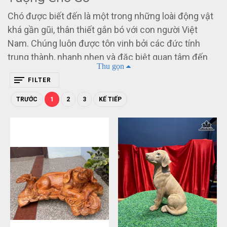
Chó được biết đến là một trong những loài động vật
khá gần gũi, thân thiết gắn bó với con người Việt
Nam. Chúng luôn được tôn vinh bởi các đức tính
trung thành, nhanh nhẹn và đặc biệt quan tâm đến
Thu gọn
chủ khi không chỉ canh gác nhà cửa mà còn trở
FILTER
thành “người bạn”. Ngày nay, những mẫu tượng Chó
được lựa chọn thờ cúng phổ biến tại các đền thờ,
TRƯỚC
1
2
3
KẾ TIẾP
miếu mạo với niềm tin có được nhiều điều may mắn,
suôn sẻ và thuận lợi đến với cuộc sống chúng ta.
1. Những lưu ý khi lựa chọn và sử
dụng tượng Chó
1.1. Chất liệu làm nên chất lượng
Trước hết, khi chọn bất kỳ sản phẩm nào, không