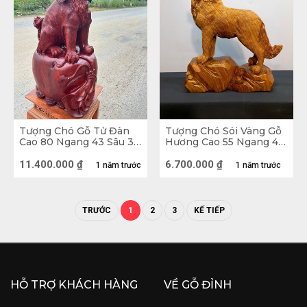
Tượng Chó Gỗ Tử Đàn
Tượng Chó Sói Vàng Gỗ
Tượng chó phong thủy gỗ Nu Việt
Cao 80 Ngang 43 Sâu 34
Hương Cao 55 Ngang 43
(cm)
Sâu 15 (cm)
11.400.000
₫
6.700.000
₫
1 năm trước
1 năm trước
TRƯỚC
1
2
3
KẾ TIẾP
HỖ TRỢ KHÁCH HÀNG
VỀ GỖ ĐỈNH