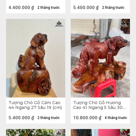
(cm)
(cm)
4.400.000
₫
5.400.000
₫
2 tháng trước
2 tháng trước
Tượng Chó Gỗ Cẩm Cao
Tượng Chó Gỗ Hương
44 Ngang 27 Sâu 19 (cm)
Cao 41 Ngang 5 Sâu 30
Tượng Chó gỗ
(cm)
5.400.000
₫
10.800.000
₫
2 tháng trước
4 tháng trước
1.2. Tượng hợp mệnh, hợp tuổi
Ngoài ra, Chó thuộc chi Tuất, hành Thổ nên tượng