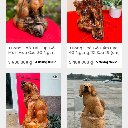
Tượng Chó Tai Cụp Gỗ
Tượng Chó Gỗ Cẩm Cao
Mun Hoa Cao 30 Ngang
40 Ngang 22 Sâu 19 (cm)
25 Sâu 14 (cm)
5.600.000
₫
5.400.000
₫
4 tháng trước
5 tháng trước
Tùy thuộc vào diện tích không gian để lựa chọn mẫu tượng Chó có kích
thước phù hợp