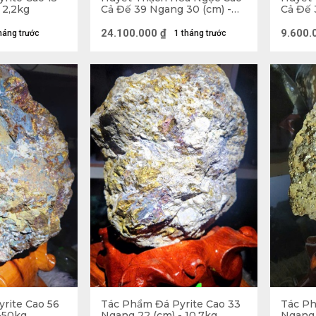
 2,2kg
Cả Đế 39 Ngang 30 (cm) -
Cả Đế 
20,5kg - Riêng Đá 17,5kg
7,5kg 
24.100.000
₫
9.600.
háng trước
1 tháng trước
Tượng Đá Phong Thủy mang lại nhiều
g thủy của Đá Phong Thủy
rite Cao 56
Tác Phẩm Đá Pyrite Cao 33
Tác Ph
hong thủy đã được đặc biệt quan tâm và ảnh hưởng ít nh
-50kg
Ngang 22 (cm) - 10,7kg
Ngang 