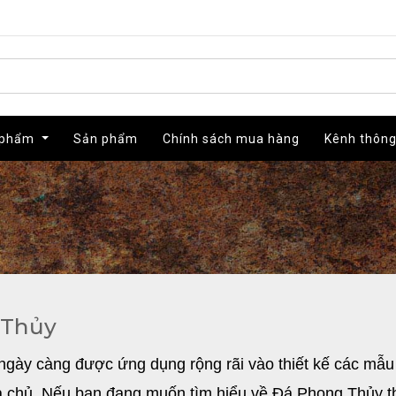
 phẩm
 phẩm
Sản phẩm
Sản phẩm
Chính sách mua hàng
Chính sách mua hàng
Kênh thông
Kênh thông
 Thủy
gày càng được ứng dụng rộng rãi vào thiết kế các mẫu t
a chủ. Nếu bạn đang muốn tìm hiểu về Đá Phong Thủy thì