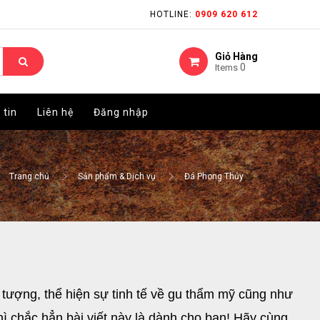
HOTLINE:
HOTLINE:
0909 620 612
0909 620 612
Giỏ Hàng
Giỏ Hàng
0
0
Items
Items
 tin
 tin
Liên hệ
Liên hệ
Đăng nhập
Đăng nhập
Trang chủ
Sản phẩm & Dịch vụ
Đá Phong Thủy
ượng, thể hiện sự tinh tế về gu thẩm mỹ cũng như 
 chắc hẳn bài viết này là dành cho bạn! Hãy cùng 