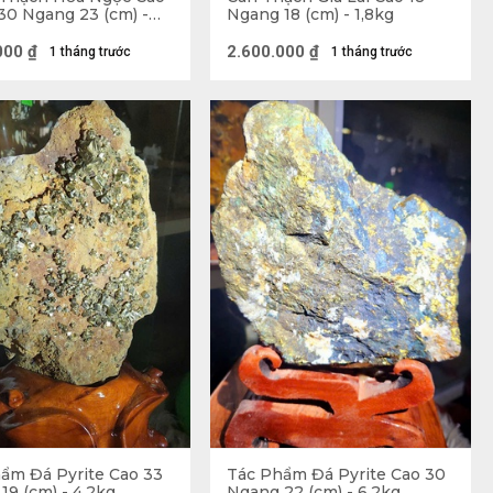
30 Ngang 23 (cm) -
Ngang 18 (cm) - 1,8kg
- Riêng Đá 6,4kg
000
₫
2.600.000
₫
1 tháng trước
1 tháng trước
 ưu điểm tuyệt vời
ẩm Đá Pyrite Cao 33
Tác Phẩm Đá Pyrite Cao 30
iều đến vận mệnh con người. Đặc biệt, ở Việt Nam, 
19 (cm) - 4,2kg
Ngang 22 (cm) - 6,2kg