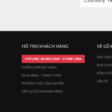
Lên Đế 41,5
2.200.000
₫
1 t
HỖ TRỢ KHÁCH HÀNG
VỀ GỖ 
GIỚI THIỆ
HOTLINE: 08 6863 2345 - 07 8481 3456
NHÀ CUNG
HƯỚNG DẪN ĐẶT HÀNG
KÊNH THÔ
MUA HÀNG - THANH TOÁN
LIÊN HỆ
PHƯƠNG THỨC VẬN CHUYỂN
3.3. Quý nhân p
GẶP SỰ CỐ KHI NHẬN HÀNG
Đây có lẽ là ý n
Đặt các mẫu tượ