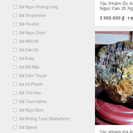
Tác Phẩm Ốc A
Đá Ngọc Hoàng Long
Ngọc Cao 25 Ng
1,9kg
Đá Serpentine
3.900.000
₫
1 t
Đá Flourite
Đá Ngọc Onyx
Đá Mắt Hổ
Thông thường, Đ
Đá San Hô
… 
Đá Ruby
2. Ưu điểm của
Đá Mã Não
Được làm t
Đá Cẩm Thạch
Đá Hổ Phách
So với xi 
Đá Thịt Heo
nét cá tính
Đá Tourmaline
Mang tính 
Đá Ngọc Bích
Giá cả hợp
Đá Khổng Tước (Malachite)
Đảm bảo an
Đá Spinel
Tác Phẩm Đá Py