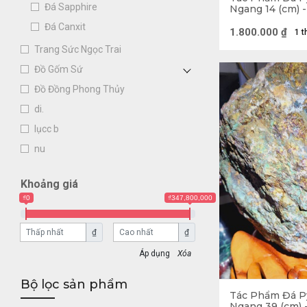
Đá Sapphire
Ngang 14 (cm) -
Đá Canxit
1.800.000
₫
1 t
Trang Sức Ngọc Trai
Đồ Gốm Sứ
Đồ Đồng Phong Thủy
di.
lụcc b
nu
Khoảng giá
₫0
₫347,800,000
₫
₫
Xóa
3. Ý nghĩa phon
Bộ lọc sản phẩm
Tác Phẩm Đá Py
Từ lâu, yếu tố p
Ngang 39 (cm) 