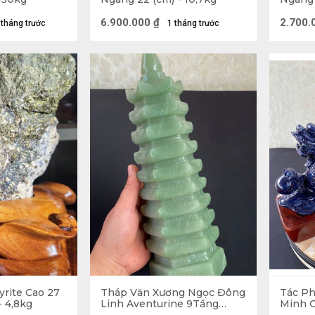
vai trò thiết yếu trong phong tục nhập trạch khi vào n
6.900.000
₫
2.700.
 tháng trước
1 tháng trước
n tâm và lựa chọn để tôn trí trong gia đình mình với mo
phong thuỷ mà Đá Phong Thủy mang lại:
trừ tà ma
 Phong Thủy sẽ giúp xua tan đi, hoá giải những điều xu
 gia đạo luôn được bình yên. Để có được tác dụng này, 
 sư tử đá,… 
rite Cao 27
Tháp Văn Xương Ngọc Đông
Tác P
- 4,8kg
Linh Aventurine 9Tầng
Minh 