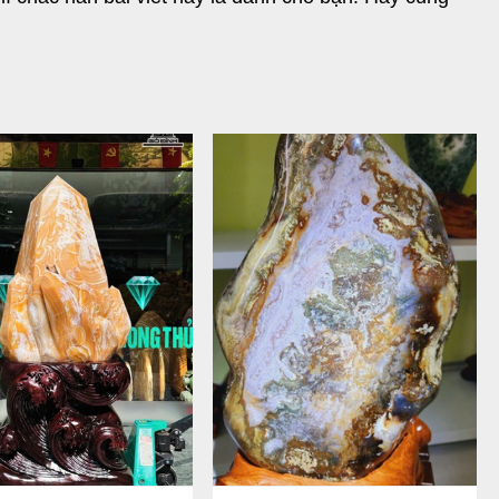
ghệ nhân lành nghề. Đó là những hình tượng hư cấu 
t phẩm trang trí, giúp tô điểm cũng như tạo điểm 
hình ảnh với tượng thú, tượng đá phong thủy đầy độc 
gười nghệ nhân điêu khắc, mỗi bức tượng Đá Phong 
ừng chi tiết trên từng sản phẩm. 