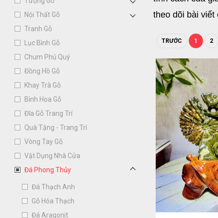
Tượng Gỗ
theo dõi bài viế
Nội Thất Gỗ
Tranh Gỗ
1. Đá Phong Thủ
TRƯỚC
1
2
Lục Bình Gỗ
Đá Phong Thủy l
Chum Phú Quý
mang đậm tính tư
Đồng Hồ Gỗ
nhấn đặc biệt ch
Khay Trà Gỗ
đáo, sáng tạo v
Bình Hoa Gỗ
Thủy đều mang nh
Đĩa Gỗ Trang Trí
Quà Tặng - Trang Trí
Vòng Tay Gỗ
Vật Dụng Nhà Cửa
Đá Phong Thủy
Đá Thạch Anh
Gỗ Hóa Thạch
Đá Aragonit