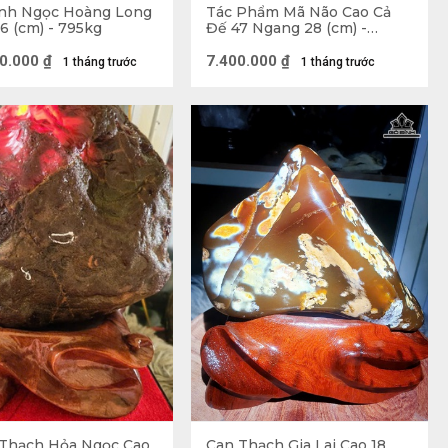
ảnh Ngọc Hoàng Long
Tác Phẩm Mã Não Cao Cả
6 (cm) - 795kg
Đế 47 Ngang 28 (cm) -
16,5kg
0.000
₫
7.400.000
₫
1 tháng trước
1 tháng trước
ó độ bền cao như đá cẩm thạch, đá trắng, đá xanh,
cũng như màu sắc bắt mắt hơn, tạo nên sự khác biệt, 
 sắc nét, tinh xảo
Thạch Hỏa Ngọc Cao
Can Thạch Gia Lai Cao 18