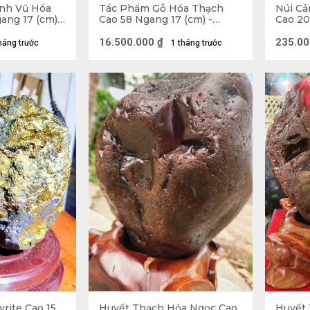
nh Vũ Hóa
Tác Phẩm Gỗ Hóa Thạch
Núi C
ang 17 (cm) -
Cao 58 Ngang 17 (cm) -
Cao 20
12,9kg
16.500.000
₫
235.00
háng trước
1 tháng trước
á Phong Thủy được làm bằng các loại đá nguyên chất c
 Đá Phong Thủy
ừ đá tự nhiên nên độ bền cao, trường tồn với thời gian
măng hay thạch cao thì đá mỹ nghệ có độ bóng tự nhiên 
 riêng
thẩm mỹ cao, hình thức đẹp với các đường nét điêu khắc
 lý
 toàn tuyệt đối với môi trường và người sử dụng
rite Cao 15
Huyết Thạch Hỏa Ngọc Cao
Huyết 