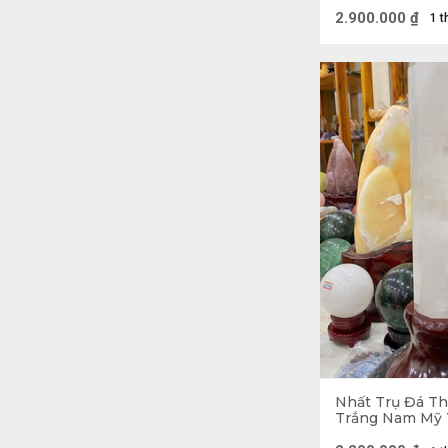
2.900.000
₫
1 t
3.2. Thu hút nhi
Đối với hầu hết 
chúng sẽ mang đ
Nhất Trụ Đá T
Trắng Nam Mỹ 
2kg - KT 26 x 6,