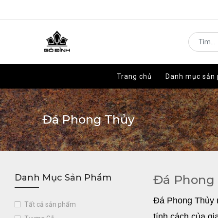
Trang chủ
Trang chủ
Danh mục sản
Danh mục sản
Đá Phong Thủy
Danh Mục Sản Phẩm
Đá Phong
Đá Phong Thủy n
Tất cả sản phẩm
tính cách của gi