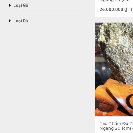
phong thủy đóng 
Loại Gỗ
26.000.000
₫
1
chủ đặc biệt qua
Loại Đá
một số ý nghĩa 
3.1. Trấn trạch, 
Bày trí tượng Đá
qua đó giúp cho
kỳ lân đá, tượng
Tác Phẩm Đá Py
Ngang 20 (cm) 