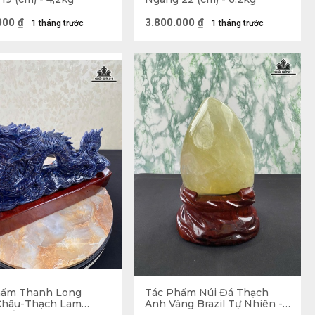
hà mới. Do đó, các mẫu Đá Phong Thủy được nhiều gia 
000
₫
3.800.000
₫
1 tháng trước
1 tháng trước
ng muốn có được nhiều ý nghĩa tốt đẹp. Dưới đây là 
i rủi, không may mắn đang quấy rầy xung quanh bạn, 
bạn có thể quan tâm đến các mẫu tượng voi đá, tượng 
hẩm Thanh Long
Tác Phẩm Núi Đá Thạch
Châu-Thạch Lam
Anh Vàng Brazil Tự Nhiên -