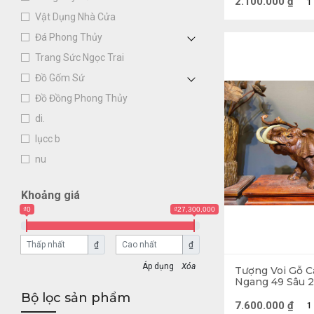
2.100.000
₫
1
Vật Dụng Nhà Cửa
Đá Phong Thủy
Trang Sức Ngọc Trai
Đồ Gốm Sứ
Đồ Đồng Phong Thủy
di.
lụcc b
nu
Khoảng giá
₫0
₫27,300,000
₫
₫
Xóa
Tượng Voi Gỗ 
Ngang 49 Sâu 2
Bộ lọc sản phẩm
7.600.000
₫
1