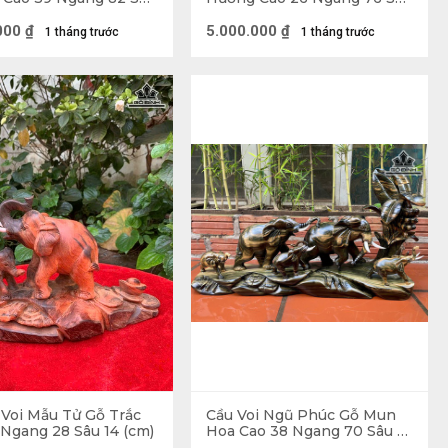
) - 8kg
17 (cm) - 7kg
000
₫
5.000.000
₫
1 tháng trước
1 tháng trước
Voi Mẫu Tử Gỗ Trắc
Cầu Voi Ngũ Phúc Gỗ Mun
 Ngang 28 Sâu 14 (cm)
Hoa Cao 38 Ngang 70 Sâu 15
(cm)