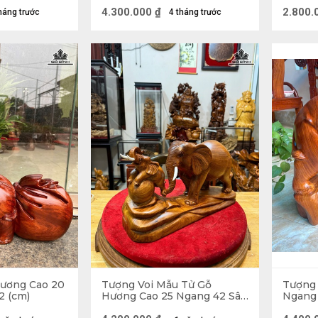
4.300.000
₫
2.800.
háng trước
4 tháng trước
Tượng Voi Mẫu Tử Gỗ T
oi Phong Thủy trong phòng làm việc hay phòng họ
 những khó khăn, gian nan, thử thách trước mặt. Qu
t hái được nhiều thành công nhất định trong cuộc số
Hương Cao 20
Tượng Voi Mẫu Tử Gỗ
Tượng 
2 (cm)
Hương Cao 25 Ngang 42 Sâu
Ngang 
14 (cm)