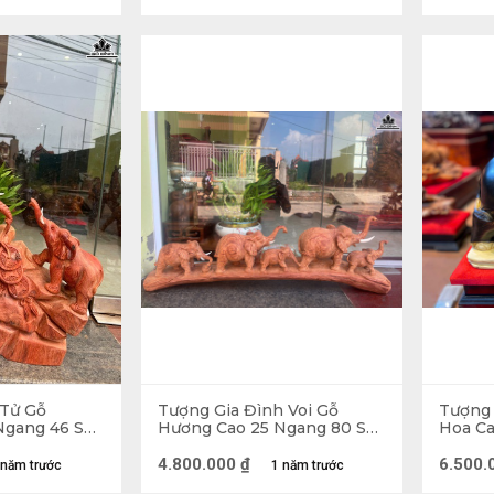
Tượng Voi Mẫu Tử Gỗ Ng
ợng voi được biết đến với ý nghĩa hỗ trợ con người,
 phát từ việc sức mạnh của voi khiến cho cả sư tử -
Phong Thủy còn được sử dụng với hy vọng luôn đạt 
 Tử Gỗ
Tượng Gia Đình Voi Gỗ
Tượng
Ngang 46 Sâu
Hương Cao 25 Ngang 80 Sâu
Hoa Ca
14 (cm)
(cm) -
4.800.000
₫
6.500.
 năm trước
1 năm trước