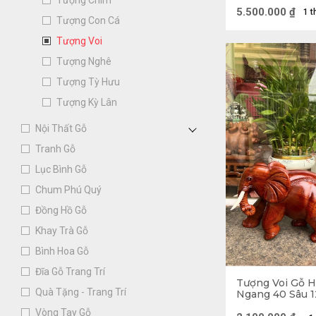
Tượng Chim
5.500.000
₫
1 t
Tượng Con Cá
Tượng Voi
Có Đặt tượng v
Tượng Nghê
dàng thực hiện
Tượng Tỳ Hưu
Tượng Kỳ Lân
ước thấy và gặ
Nội Thất Gỗ
Tranh Gỗ
Lục Bình Gỗ
Chum Phú Quý
Đồng Hồ Gỗ
Khay Trà Gỗ
Bình Hoa Gỗ
Đĩa Gỗ Trang Trí
Tượng Voi Gỗ 
Quà Tặng - Trang Trí
Ngang 40 Sâu 1
Vòng Tay Gỗ