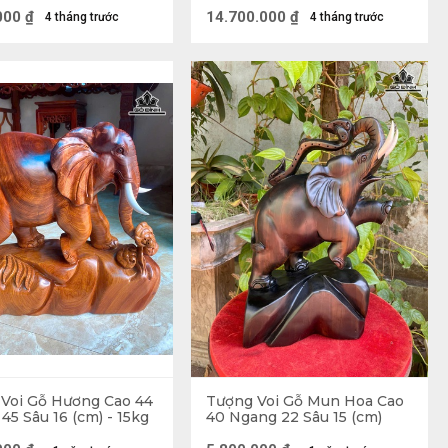
000
₫
14.700.000
₫
4 tháng trước
4 tháng trước
rắc
c để giúp cho đầu óc được minh mẫn, có thể dễ 
a đó giúp cho mọi việc luôn hanh thông, cầu được 
ng.
Voi Gỗ Hương Cao 44
Tượng Voi Gỗ Mun Hoa Cao
45 Sâu 16 (cm) - 15kg
40 Ngang 22 Sâu 15 (cm)