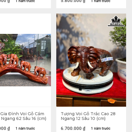
000
₫
5.800.000
₫
1 năm trước
1 năm trước
Gia Đình Voi Gỗ Cẩm
Tượng Voi Gỗ Trắc Cao 28
 Ngang 62 Sâu 16 (cm)
Ngang 12 Sâu 10 (cm)
000
₫
6.700.000
₫
1 năm trước
1 năm trước