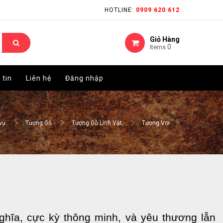
HOTLINE:
HOTLINE:
0909 620 612
0909 620 612
Giỏ Hàng
Giỏ Hàng
0
0
Items
Items
 tin
 tin
Liên hệ
Liên hệ
Đăng nhập
Đăng nhập
vụ
Tượng Gỗ
Tượng Gỗ Linh Vật
Tượng Voi
nghĩa, cực kỳ thông minh, và yêu thương lẫn 