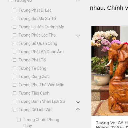
Tượng Gỗ
nhau. Chính v
Tượng Phật Di Lặc
tượng Voi. N
Tượng Đạt Ma Sư Tổ
Tượng La Hán Trường My
khác nhau. Th
Tượng Phúc Lộc Thọ
chung của sự
Tượng Gỗ Quan Công
tượng voi Ph
Tượng Phật Bà Quan Âm
Tượng Phật Tổ
1. Ý nghĩa P
Tượng Tế Công
Tượng Công Giáo
1.1. Tượng vo
Tượng Phu Thê Viên Mãn
Tượng Tiểu Cảnh
Trong tiếng Hán
Tượng Danh Nhân Lịch Sử
nhiều nhà chín
Tượng Gỗ Linh Vật
thuận lợi, suôn 
Tượng Chuột Phong
Tượng Voi Gỗ 
Thủy
Ngang 22 Sâu 1