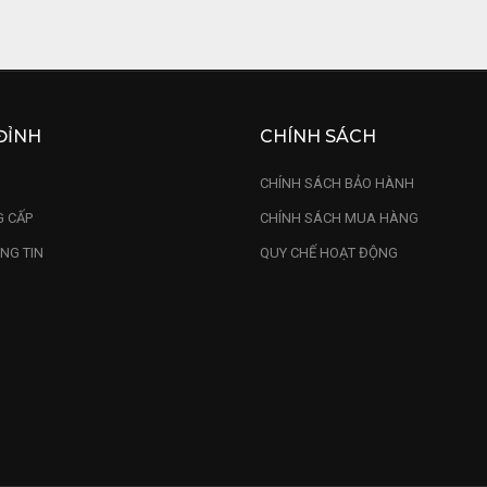
ĐỈNH
CHÍNH SÁCH
U
CHÍNH SÁCH BẢO HÀNH
 CẤP
CHÍNH SÁCH MUA HÀNG
NG TIN
QUY CHẾ HOẠT ĐỘNG
Tượng Voi Mẫu tử Gỗ Trắc Ng
 thu hút tài lộc, may mắn
ĩa Phong Thủy kể trên thì tượng voi còn mang ý ngh
ờ vào hình ảnh voi cuốn vòi do voi là loài vật sử d