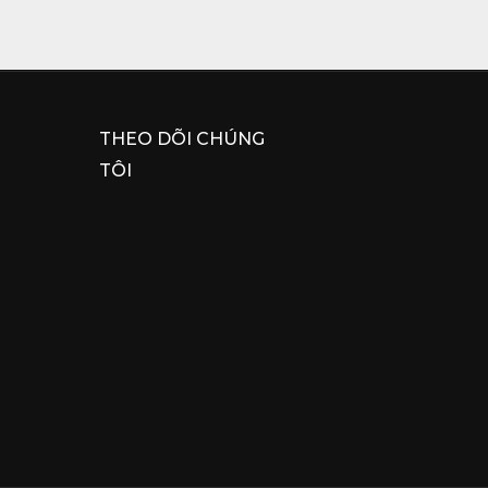
THEO DÕI CHÚNG
TÔI
uyên Khối
ĩa biểu tượng cho tài lộc, vận may. Lý giải cho ý 
ụng vòi để thở, uống nước, cầm nắm. Chính vì vậy, 