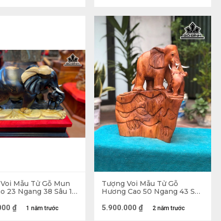
ọc Am
 bảo vệ con người trước những xui xẻo, đen đủi. Ý 
 chúa tể muôn loài cũng không dám tới gần. Ngoài 
được kết quả mỹ mãn. 
 Voi Mẫu Tử Gỗ Mun
Tượng Voi Mẫu Tử Gỗ
o 23 Ngang 38 Sâu 16
Hương Cao 50 Ngang 43 Sâu
 Cả Kỷ Cao 33
22 (cm)
000
₫
5.900.000
₫
1 năm trước
2 năm trước