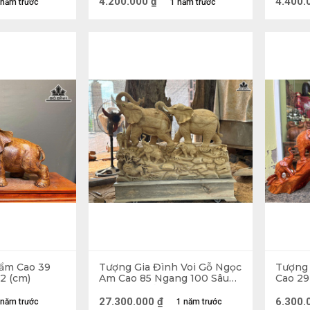
4.200.000
₫
4.400.
 năm trước
1 năm trước
Cẩm Cao 39
Tượng Gia Đình Voi Gỗ Ngọc
Tượng 
2 (cm)
Am Cao 85 Ngang 100 Sâu
Cao 29
33 (cm) - Cả Kỷ Cao 103 ( cm)
27.300.000
₫
6.300.
 năm trước
1 năm trước