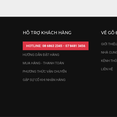
HỖ TRỢ KHÁCH HÀNG
VỀ GỖ 
GIỚI THIỆ
HOTLINE: 08 6863 2345 - 07 8481 3456
NHÀ CUNG
HƯỚNG DẪN ĐẶT HÀNG
KÊNH THÔ
MUA HÀNG - THANH TOÁN
LIÊN HỆ
PHƯƠNG THỨC VẬN CHUYỂN
GẶP SỰ CỐ KHI NHẬN HÀNG
1.2. Tượng voi
Ngoài các ý ngh
nghĩa này là nh