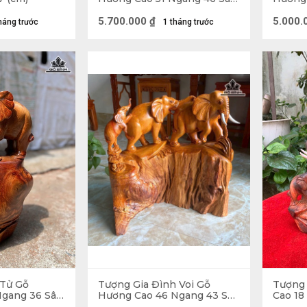
25 (cm) - 20kg
20 (cm
5.700.000
₫
5.000.
háng trước
1 tháng trước
 Tử Gỗ
Tượng Gia Đình Voi Gỗ
Tượng 
Ngang 36 Sâu
Hương Cao 46 Ngang 43 Sâu
Cao 18
18 (cm) - 17kg