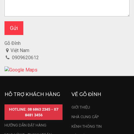
Gửi
Gỗ Đỉnh
Việt Nam
0909620612
HỖ TRỢ KHÁCH HÀNG
VỀ GỖ ĐỈNH
GIỚI THIỆU
HOTLINE: 08 6863 2345 - 07
8481 3456
NHÀ CUNG CẤP
HƯỚNG DẪN ĐẶT HÀNG
KÊNH THÔNG TIN