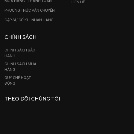
MUA HÀNG - THANH TOÁN
LIÊN HỆ
PHƯƠNG THỨC VẬN CHUYỂN
GẶP SỰ CỐ KHI NHẬN HÀNG
CHÍNH SÁCH
CHÍNH SÁCH BẢO
HÀNH
CHÍNH SÁCH MUA
HÀNG
QUY CHẾ HOẠT
ĐỘNG
THEO DÕI CHÚNG TÔI