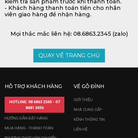
kiểm tra sản phẩm trước khi thanh toán.
- Khách hàng thanh toán tiền cho nhân
viên giao hàng để nhận hàng.
Mọi thắc mắc liên hệ: 08.6863.2345 (zalo)
QUAY VỀ TRANG CHỦ
HỖ TRỢ KHÁCH HÀNG
VỀ GỖ ĐỈNH
GIỚI THIỆU
HOTLINE: 08 6863 2345 - 07
8481 3456
NHÀ CUNG CẤP
HƯỚNG DẪN ĐẶT HÀNG
KÊNH THÔNG TIN
MUA HÀNG - THANH TOÁN
LIÊN HỆ
PHƯƠNG THỨC VẬN CHUYỂN