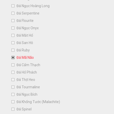
Đá Ngọc Hoàng Long
Đá Serpentine
Đá Flourite
Đá Ngọc Onyx
Đá Mắt Hổ
Đá San Hô
Đá Ruby
Đá Mã Não
Đá Cẩm Thạch
Đá Hổ Phách
Đá Thịt Heo
Đá Tourmaline
Đá Ngọc Bích
Đá Khổng Tước (Malachite)
Đá Spinel