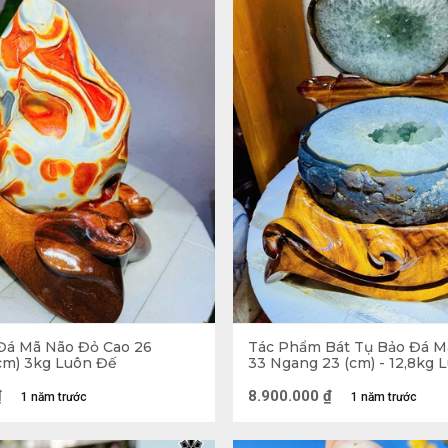
Đá Mã Não Đỏ Cao 26
Tác Phẩm Bát Tụ Bảo Đá M
cm) 3kg Luôn Đế
33 Ngang 23 (cm) - 12,8kg 
₫
8.900.000
₫
1 năm trước
1 năm trước