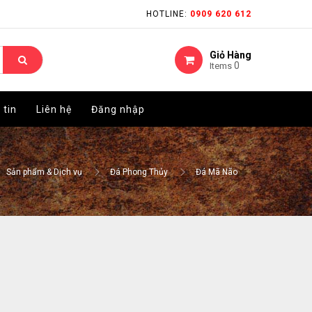
HOTLINE:
HOTLINE:
0909 620 612
0909 620 612
Giỏ Hàng
Giỏ Hàng
0
0
Items
Items
 tin
 tin
Liên hệ
Liên hệ
Đăng nhập
Đăng nhập
Sản phẩm & Dịch vụ
Đá Phong Thủy
Đá Mã Não