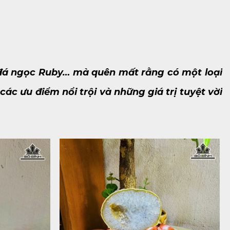
 đá ngọc Ruby… mà quên mất rằng có một loại
c ưu điểm nổi trội và những giá trị tuyệt vời
 phẩm phong thủy. Ngay sau đây, hãy cùng Gỗ
 cấu trúc được tạo thành từ các tinh thể nhỏ và mịn,