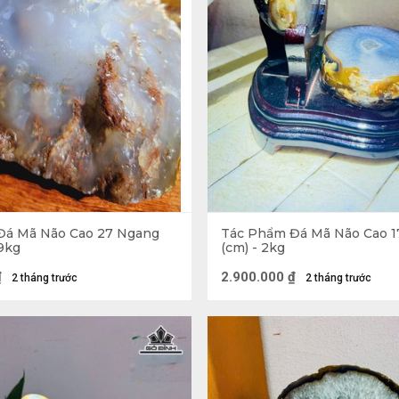
phóng đại lớn. Nhìn chung, không phải đá Mã Não nào cũ
Đá Mã Não Cao 27 Ngang
Tác Phẩm Đá Mã Não Cao 1
,9kg
(cm) - 2kg
₫
2.900.000
₫
2 tháng trước
2 tháng trước