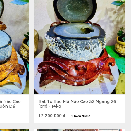
ã Não Cao
Bát Tụ Bảo Mã Não Cao 32 Ngang 26
Luôn Đế
(cm) - 14kg
12.200.000
₫
1 năm trước