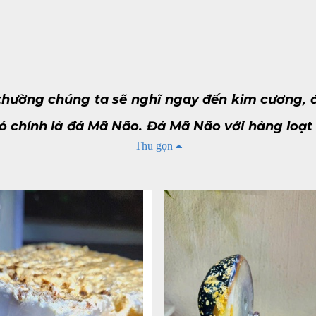
g thường chúng ta sẽ nghĩ ngay đến kim cương,
 chính là đá Mã Não. Đá Mã Não với hàng loạt cá
Thu gọn
ổ biến trong trang sức, trang trí hay các vật
edony, là một dạng vi tinh thể của Thạch Anh với dạng