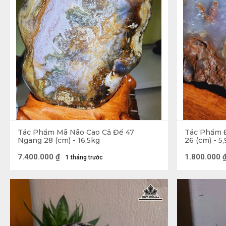
thường chỉ được nhìn thấy dưới kính hiển vi với độ 
chất lượng và màu sắc mới trở thành loại đá bán quý.
Tác Phẩm Mã Não Cao Cả Đế 47
Tác Phẩm 
Ngang 28 (cm) - 16,5kg
26 (cm) - 5
7.400.000
₫
1.800.000
1 tháng trước