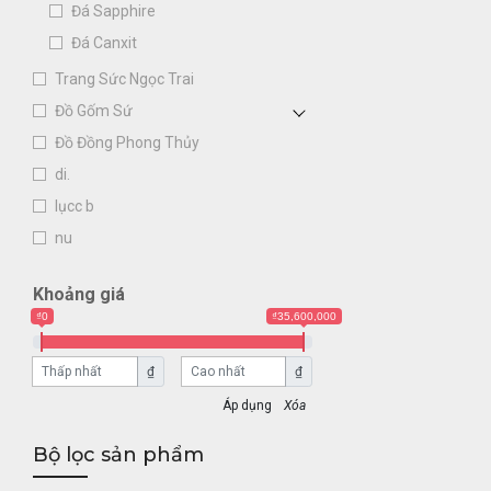
Đá Sapphire
Đá Canxit
Trang Sức Ngọc Trai
Đồ Gốm Sứ
Đồ Đồng Phong Thủy
di.
lụcc b
nu
Khoảng giá
₫0
₫35,600,000
₫
₫
Xóa
Bộ lọc sản phẩm