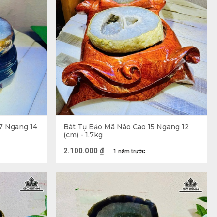
ng là đá ban quý mà chỉ những loại đạt tiêu chuẩn về
7 Ngang 14
Bát Tụ Bảo Mã Não Cao 15 Ngang 12
(cm) - 1,7kg
2.100.000
₫
1 năm trước