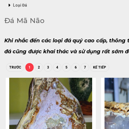
Loại Đá
Đá Mã Não
Khi nhắc đến các loại đá quý cao cấp, thôn
đá cũng được khai thác và sử dụng rất sớm đó
trong cuộc sống hiện cũng được ứng dụng ph
TRƯỚC
1
2
3
4
5
6
7
KẾ TIẾP
Đỉnh tìm hiểu ngay về loài đá này nhé!
1. Đôi nét về đá Mã Não
1.1. Đá Mã Não là gì?
Đá Mã Não (tên tiếng anh là Agate) thuộc loại chalc