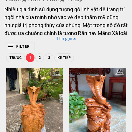
Nhiều gia đình sử dụng tượng gỗ linh vật để trang trí
ngôi nhà của mình nhờ vào vẻ đẹp thẩm mỹ cũng
như giá trị phong thủy của chúng. Một trong số đó rất
được ưa chuộng chính là tượng Rắn hay Mãng Xà loài
Thu gọn
vật này rất quen thuộc với chúng ta. Rắn đã được
FILTER
xem là con vật linh thiêng, có khả năng phù trợ và
bảo vệ cho vua chúa. Vậy tượng Rắn phong thủy đặt
TRƯỚC
1
2
3
KẾ TIẾP
trong gia đình có tác dụng gì ?