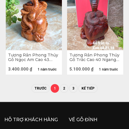
Tượng Rắn Phong Thủy
Tượng Rắn Phong Thủy
Gỗ Ngọc Am Cao 43
Gỗ Trắc Cao 40 Ngang
Ngang 28 Sâu 22 (cm)
21 Sâu 18 (cm)
3.400.000
₫
5.100.000
₫
1 năm trước
1 năm trước
TRƯỚC
1
2
3
KẾ TIẾP
Tượng Rắn Tài Lộc Gỗ Hương
HỖ TRỢ KHÁCH HÀNG
VỀ GỖ ĐỈNH