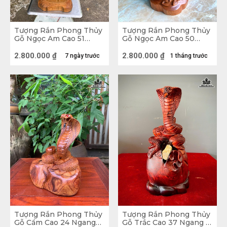
Tượng Rắn Phong Thủy
Tượng Rắn Phong Thủy
Gỗ Ngọc Am Cao 51
Gỗ Ngọc Am Cao 50
Ngang 25 Sâu 18 (cm)
Ngang 23 Sâu 20 (cm)
2.800.000
₫
2.800.000
₫
7 ngày trước
1 tháng trước
Tượng Rắn Tài Lộc Gỗ Hương
Tượng Rắn Phong Thủy
Tượng Rắn Phong Thủy
Về loài Rắn
Gỗ Cẩm Cao 24 Ngang
Gỗ Trắc Cao 37 Ngang 15