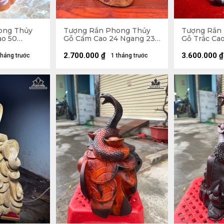
ong Thủy
Tượng Rắn Phong Thủy
Tượng Rắn
ao 50
Gỗ Cẩm Cao 24 Ngang 23
Gỗ Trắc Ca
20 (cm)
Sâu 15 (cm)
Sâu 17 (cm)
2.700.000
₫
3.600.000
₫
tháng trước
1 tháng trước