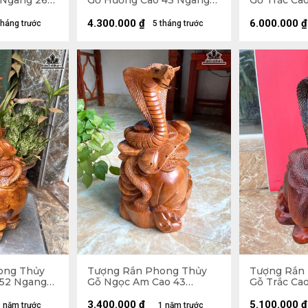
 Ngang 26
Gỗ Hương Cao 43 Ngang
Gỗ Trắc Ca
39 Sâu 23 (cm)
Sâu 18 (cm)
4.300.000
₫
6.000.000
₫
tháng trước
5 tháng trước
ong Thủy
Tượng Rắn Phong Thủy
Tượng Rắn
 52 Ngang
Gỗ Ngọc Am Cao 43
Gỗ Trắc Ca
Ngang 28 Sâu 22 (cm)
Sâu 18 (cm)
3.400.000
₫
5.100.000
₫
 năm trước
1 năm trước