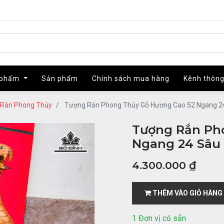
 phẩm
 phẩm
Sản phẩm
Sản phẩm
Chính sách mua hàng
Chính sách mua hàng
Kênh thông
Kênh thông
Rắn Phong Thủy
Tượng Rắn Phong Thủy Gỗ Hương Cao 52 Ngang 24
Tượng Rắn Ph
Ngang 24 Sâu 1
4.300.000
₫
THÊM VÀO GIỎ HÀNG
1 Đơn vị có sẵn