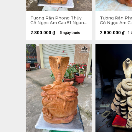
Tượng Rắn Phong Thủy
Tượng Rắn Ph
Gỗ Ngọc Am Cao 51 Ngang
Gỗ Ngọc Am C
25 Sâu 18 (cm)
Ngang 23 Sâu 
2.800.000
₫
2.800.000
₫
5 ngày trước
1 