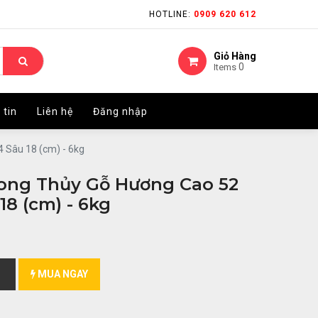
HOTLINE:
HOTLINE:
0909 620 612
0909 620 612
Giỏ Hàng
Giỏ Hàng
0
0
Items
Items
 tin
 tin
Liên hệ
Liên hệ
Đăng nhập
Đăng nhập
 Sâu 18 (cm) - 6kg
ong Thủy Gỗ Hương Cao 52
8 (cm) - 6kg
MUA NGAY