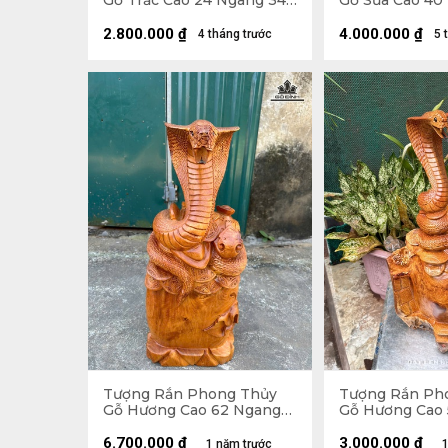
Gỗ Trắc Cao 24 Ngang 34
Gỗ Sưa Cao 40
Sâu 20 (cm)
Sâu 19 (cm)
2.800.000
₫
4.000.000
₫
4 tháng trước
5 
Tượng Rắn Phong Thủy
Tượng Rắn Ph
Gỗ Hương Cao 62 Ngang
Gỗ Hương Cao
25 Sâu 20 (cm)
29 Sâu 29 (cm)
6.700.000
₫
3.000.000
₫
1 năm trước
1