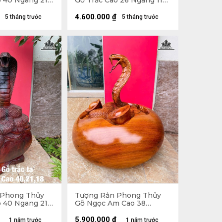
o 40 Ngang 21
Gỗ Trắc Cao 26 Ngang 11
Sâu 12 (cm)
4.600.000
₫
5 tháng trước
5 tháng trước
 Phong Thủy
Tượng Rắn Phong Thủy
o 40 Ngang 21
Gỗ Ngọc Am Cao 38
Ngang 39 Sâu 39 (cm) -
15kg
5.900.000
₫
1 năm trước
1 năm trước