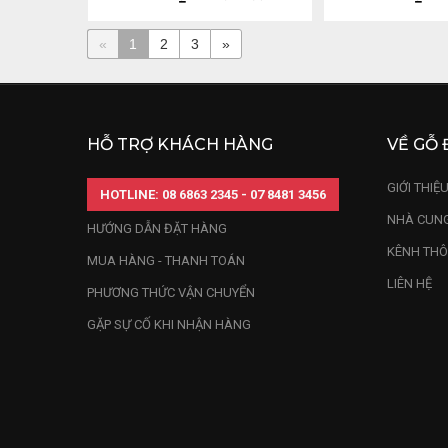
«
1
2
3
»
HỖ TRỢ KHÁCH HÀNG
VỀ GỖ 
GIỚI THIỆ
HOTLINE: 08 6863 2345 - 07 8481 3456
NHÀ CUNG
HƯỚNG DẪN ĐẶT HÀNG
KÊNH THÔ
MUA HÀNG - THANH TOÁN
LIÊN HỆ
PHƯƠNG THỨC VẬN CHUYỂN
GẶP SỰ CỐ KHI NHẬN HÀNG