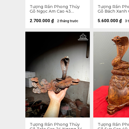
Tượng Rắn Phong Thủy
Tượng Rắn Ph
Gỗ Ngọc Am Cao 43
Gỗ Bách Xanh 
Ngang 28 Sâu 18 (cm)
Ngang 33 Sâu 
2.700.000
₫
5.600.000
₫
2 tháng trước
3 
Tượng Rắn Phong Thủy
Tượng Rắn Ph