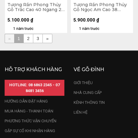
Tượng Rắn Phong Thủy
Tượng Rắn Phong Thủy
Gỗ Trắc Cao 40 Ngang 21
Gỗ Ngọc Am Cao 38
Sâu 18 (cm)
Ngang 39 Sâu 39 (cm) -
15kg
5.100.000
₫
5.900.000
₫
1 năm trước
1 năm trước
«
1
2
3
»
HỖ TRỢ KHÁCH HÀNG
VỀ GỖ ĐỈNH
GIỚI THIỆU
HOTLINE: 08 6863 2345 - 07
8481 3456
NHÀ CUNG CẤP
HƯỚNG DẪN ĐẶT HÀNG
KÊNH THÔNG TIN
MUA HÀNG - THANH TOÁN
LIÊN HỆ
PHƯƠNG THỨC VẬN CHUYỂN
GẶP SỰ CỐ KHI NHẬN HÀNG