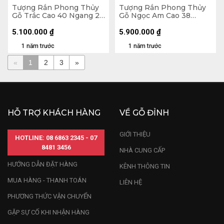
Tượng Rắn Phong Thủy
Tượng Rắn Phong Thủy
Gỗ Trắc Cao 40 Ngang 21
Gỗ Ngọc Am Cao 38
Sâu 18 (cm)
Ngang 39 Sâu 39 (cm) -
15kg
5.100.000
₫
5.900.000
₫
1 năm trước
1 năm trước
«
1
2
3
»
HỖ TRỢ KHÁCH HÀNG
VỀ GỖ ĐỈNH
GIỚI THIỆU
HOTLINE: 08 6863 2345 - 07
8481 3456
NHÀ CUNG CẤP
HƯỚNG DẪN ĐẶT HÀNG
KÊNH THÔNG TIN
MUA HÀNG - THANH TOÁN
LIÊN HỆ
PHƯƠNG THỨC VẬN CHUYỂN
GẶP SỰ CỐ KHI NHẬN HÀNG