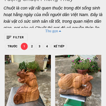
Chuột là con vật rất quen thuộc trong đời sống sinh 
hoạt hằng ngày của mỗi người dân Việt Nam. Đây là 
loài vật có sức sinh sản rất tốt, trong quan niệm dân 
gian, nơi nào có Chuột thì nơi đó có nguồn thức ăn 
Thu gọn
dồi dào. Chính vì thế, hiện nay rất nhiều gia đình sử 
FILTER
dụng tượng Chuột để trưng bày trong nhà với mong 
TRƯỚC
1
2
3
4
KẾ TIẾP
muốn nhận được nhiều tài lộc, của cải sung túc, dồi 
dào. Nếu như bạn đang quan tâm đến bức tượng 
này thì hãy cùng chúng mình tìm hiểu kĩ hơn nhé. 