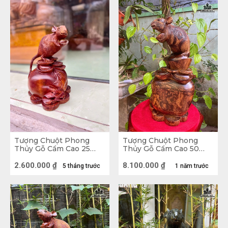
tượng Chuột Phong Thủy trên bàn thờ hoặc nơi ô 
uế. 
Tượng Chuột Phong
Tượng Chuột Phong
Thủy Gỗ Cẩm Cao 25
Thủy Gỗ Cẩm Cao 50
Ngang 18 Sâu 16 (cm)
Ngang 32 Sâu 23 (cm)
2.600.000
₫
8.100.000
₫
5 tháng trước
1 năm trước