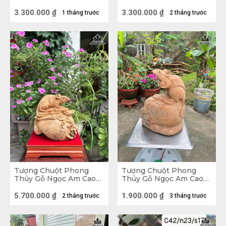
Ngang 37 Sâu 23 (cm)
40 Ngang 38 Sâu 16 (cm)
Chuột được xem là loài vật mang nhiều ý nghĩa tốt 
- 6,5kg
3.300.000
₫
3.300.000
₫
1 tháng trước
2 tháng trước
lành, tượng trưng cho sự sung túc, thịnh vượng. 
Tượng Chuột Phong
Tượng Chuột Phong
Thủy Gỗ Ngọc Am Cao
Thủy Gỗ Ngọc Am Cao
26 Ngang 26 Sâu 25 (cm)
35 Ngang 27 Sâu 15 (cm)
5.700.000
₫
1.900.000
₫
2 tháng trước
3 tháng trước
Tượng Chuột Phú Quý Gỗ Hương