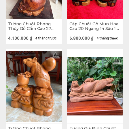
yêu thương nhau. Tránh được những mâu thuẫn, 
xung đột giữa các thành viên trong gia đình.
Tượng Chuột Phong
Cặp Chuột Gỗ Mun Hoa
Thủy Gỗ Cẩm Cao 27
Cao 20 Ngang 14 Sâu 12
Ngang 20 Sâu 16 (cm)
(cm)
4.100.000
₫
6.800.000
₫
4 tháng trước
4 tháng trước
Tượng Chuột Phong
Tượng Gia Đình Chuột