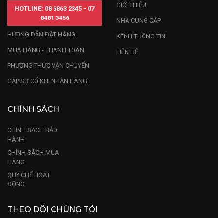
GIỚI THIỆU
HOTLINE: 08 6863 2345 - 07
được giải đáp quý khách liên hệ Gỗ Đỉnh để 
8481 3456
NHÀ CUNG CẤP
được tận tình tư vấn.
HƯỚNG DẪN ĐẶT HÀNG
KÊNH THÔNG TIN
Xem thêm:
Tượng Voi
MUA HÀNG - THANH TOÁN
LIÊN HỆ
PHƯƠNG THỨC VẬN CHUYỂN
GẶP SỰ CỐ KHI NHẬN HÀNG
CHÍNH SÁCH
CHÍNH SÁCH BẢO
HÀNH
CHÍNH SÁCH MUA
HÀNG
QUY CHẾ HOẠT
ĐỘNG
THEO DÕI CHÚNG TÔI