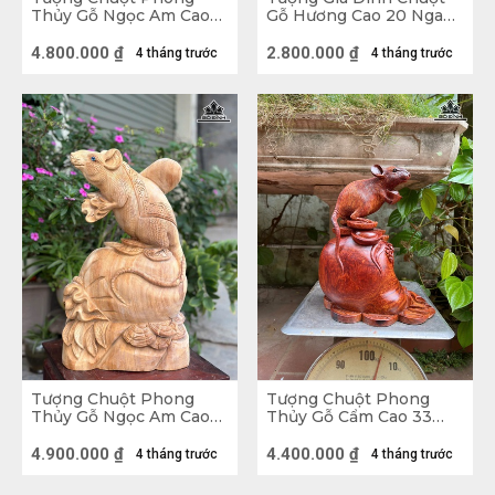
Thủy Gỗ Ngọc Am Cao
Gỗ Hương Cao 20 Ngang
51 Ngang 45 Sâu 23 (cm)
50 Sâu 12 (cm)
- 11kg
4.800.000
₫
2.800.000
₫
4 tháng trước
4 tháng trước
Tượng Chuột Gỗ Nu Hương
Vị trí đặt tượng Chuột  Phong Thủy
Để phát huy tối đa được những giá trị phong thuỷ 
của tượng Chuột Phong Thủy thì nên đặt tượng 
Chuột gỗ hướng Đông Bắc, Tây Bắc. Những người 
Tượng Chuột Phong
Tượng Chuột Phong
tuổi Tý, tuổi Thìn, tuổi Sửu hoặc tuổi Thân nên đặt 
Thủy Gỗ Ngọc Am Cao
Thủy Gỗ Cẩm Cao 33
50 Ngang 32 Sâu 20
Ngang 25 Sâu 17 (cm)
tượng Chuột trong nhà vì đây đều là tam hợp tuổi, 
(cm)
4.900.000
₫
4.400.000
₫
4 tháng trước
4 tháng trước
giúp gia chủ và các thành viên trong gia đình gia 
tăng tài lộc, của cải, thịnh vượng. Không nên đặt 