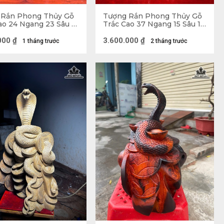
 Rắn Phong Thủy Gỗ
Tượng Rắn Phong Thủy Gỗ
o 24 Ngang 23 Sâu 15
Trắc Cao 37 Ngang 15 Sâu 17
(cm)
000
₫
3.600.000
₫
1 tháng trước
2 tháng trước
ơng