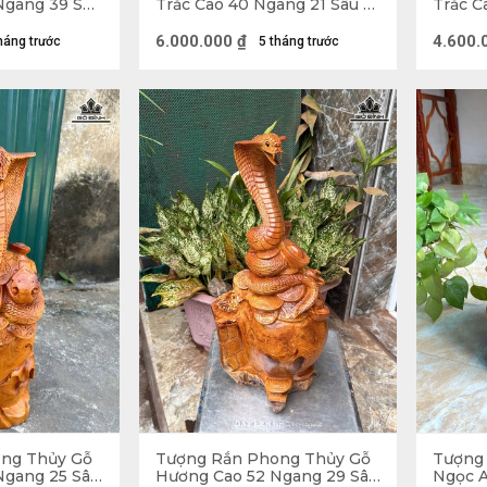
Ngang 39 Sâu
Trắc Cao 40 Ngang 21 Sâu 18
Trắc C
(cm)
(cm)
6.000.000
₫
4.600.
háng trước
5 tháng trước
Tượng Rắn Gỗ Trắc
ượng Rắn trong phong thủy
t trong 12 con giáp, là loài vật linh thiêng trong tín ngưỡ
oán. Với việc lột da để tái sinh, Rắn còn tượng trưng cho
quá trình lột da có bao nhiêu khó khăn, đau khổ vẫn cố g
Mỗi lần lột da là một lần phát triển, một lần hoàn thiện bả
ợc tôn thờ ở rất nhiều nơi như một vị thần nhưng Rắn chưa
 người ta sẽ nghĩ ngay đến sự quỷ quyệt, độc ác. Nó là biể
 mình để kết liễu đối phương, tuy nhiên, khi được thờ c
ng Thủy Gỗ
Tượng Rắn Phong Thủy Gỗ
Tượng
Ngang 25 Sâu
Hương Cao 52 Ngang 29 Sâu
Ngọc 