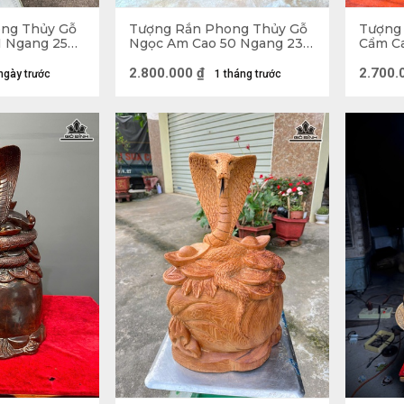
ng Thủy Gỗ
Tượng Rắn Phong Thủy Gỗ
Tượng
1 Ngang 25
Ngọc Am Cao 50 Ngang 23
Cẩm Ca
Sâu 20 (cm)
(cm)
2.800.000
₫
2.700.
ngày trước
1 tháng trước
Tượng Rắn Tài Lộc Gỗ Hư