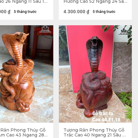
ao 26 Ngang 11 Sâu 12
Hương Cao 52 Ngang 24 Sâu
18 (cm) - 6kg
000
₫
4.300.000
₫
5 tháng trước
5 tháng trước
ng của nhiều dân tộc. Là biểu tượng cho nước, lửa, linh
 sự giải thoát. Buông bỏ trước mắt để tiến tới một tầm
ắng vượt qua với hy vọng những điều tốt đẹp sẽ đến
n thân mình hơn.
 bao giờ là một con vật hiền lành, thậm chí khi nhắc
u hiện cho cả hai mặt thiện và ác. Rắn có khả năng sử
úng linh thiêng thì nó sẽ sử dụng sức mạnh của mình để
 Rắn Phong Thủy Gỗ
Tượng Rắn Phong Thủy Gỗ
Am Cao 43 Ngang 28
Trắc Cao 40 Ngang 21 Sâu 18