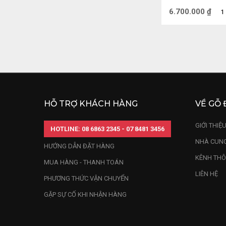
đối phó với nhữn
20 (cm)
6.700.000
₫
1
điềm xấu xảy ra.
an, hạnh phúc ch
Theo các chuyên 
giúp mang lại tà
khéo của Rắn sẽ 
vướng mắc trong 
HỖ TRỢ KHÁCH HÀNG
VỀ GỖ 
Ngoài ra, nếu như
nhà sẽ giúp gia 
GIỚI THIỆ
HOTLINE: 08 6863 2345 - 07 8481 3456
NHÀ CUNG
HƯỚNG DẪN ĐẶT HÀNG
KÊNH THÔ
MUA HÀNG - THANH TOÁN
LIÊN HỆ
PHƯƠNG THỨC VẬN CHUYỂN
GẶP SỰ CỐ KHI NHẬN HÀNG