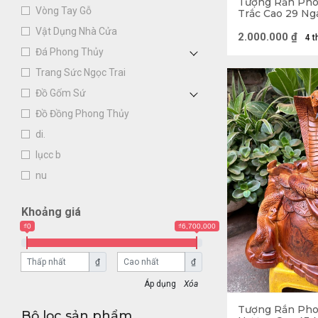
Tượng Rắn Pho
Vòng Tay Gỗ
Trắc Cao 29 Ng
(cm)
Vật Dụng Nhà Cửa
2.000.000
₫
4 t
Đá Phong Thủy
Trang Sức Ngọc Trai
Đồ Gốm Sứ
Đồ Đồng Phong Thủy
di.
lụcc b
nu
Khoảng giá
₫0
₫6,700,000
₫
₫
Xóa
Tượng Rắn Pho
Bộ lọc sản phẩm