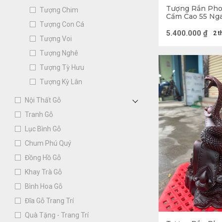
Tượng Rắn Pho
Về loài R
Tượng Chim
Cẩm Cao 55 Ng
25 (cm)
Tượng Con Cá
Rắn thuộc nhóm cá
5.400.000
₫
2 t
Tượng Voi
dạng thằn lằn ho
Tượng Nghê
màng ối, ngoại n
Tượng Tỳ Hưu
đầu nhờ các qua
Tượng Kỳ Lân
Các loài Rắn phâ
Nội Thất Gỗ
nọc độc thì chủ 
Tranh Gỗ
để khiến con ngư
Lục Bình Gỗ
Chum Phú Quý
Đồng Hồ Gỗ
Khay Trà Gỗ
Bình Hoa Gỗ
Đĩa Gỗ Trang Trí
Quà Tặng - Trang Trí