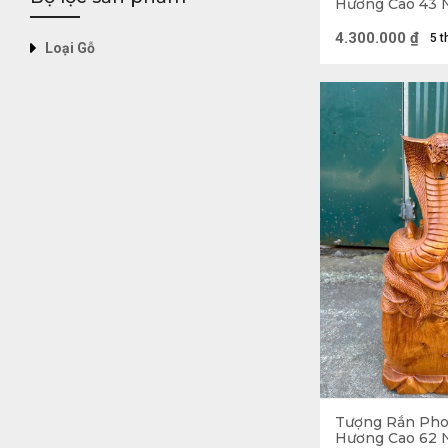
Hương Cao 43 
23 (cm)
4.300.000
₫
5 t
Loại Gỗ
Ý nghĩa t
Rắn là một con vậ
hồn và sự quyết đ
cao mới. Mặc dù 
trong tương lai. 
Dù là con vật đư
đến loài vật này
dụng nọc độc của
Tượng Rắn Pho
Hương Cao 62 