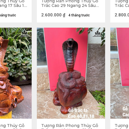
ng Thủy Gỗ
Tượng Rắn Phong Thủy Gỗ
Tượng
ang 17 Sâu 13
Trắc Cao 29 Ngang 24 Sâu
Trắc C
16 (cm)
20 (cm
2.600.000
₫
2.800.
háng trước
4 tháng trước
ng Thủy Gỗ
Tượng Rắn Phong Thủy Gỗ
Tượng