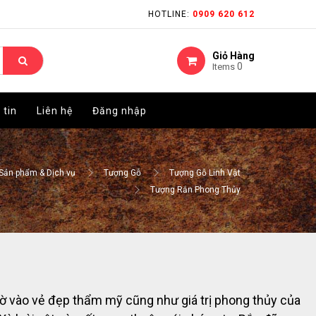
HOTLINE:
HOTLINE:
0909 620 612
0909 620 612
Giỏ Hàng
Giỏ Hàng
0
0
Items
Items
 tin
 tin
Liên hệ
Liên hệ
Đăng nhập
Đăng nhập
Sản phẩm & Dịch vụ
Tượng Gỗ
Tượng Gỗ Linh Vật
Tượng Rắn Phong Thủy
nhờ vào vẻ đẹp thẩm mỹ cũng như giá trị phong thủy của