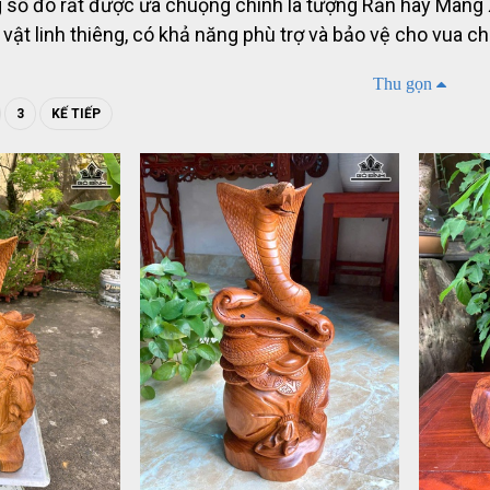
 số đó rất được ưa chuộng chính là tượng Rắn hay Mãng Xà
vật linh thiêng, có khả năng phù trợ và bảo vệ cho vua c
Thu gọn
3
KẾ TIẾP