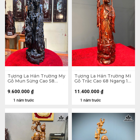
Tượng La Hán Trường My
Tượng La Hán Trường Mi
Gỗ Mun Sừng Cao 58
Gỗ Trắc Cao 68 Ngang 16
Ngang 16 Sâu 13 (cm) - Kỷ
Sâu 16 (cm)
Gỗ Trắc 9,5 Vuông 22
9.600.000
₫
11.400.000
₫
(cm)
1 năm trước
1 năm trước