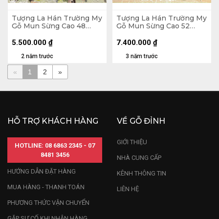
Tượng La Hán Trường My
Tượng La Hán Trường My
Gỗ Mun Sừng Cao 48
Gỗ Mun Sừng Cao 52
Ngang 19 Sâu 12 (cm)
Ngang 26 Sâu 26 (cm)
5.500.000
₫
7.400.000
₫
2 năm trước
3 năm trước
«
1
2
»
HỖ TRỢ KHÁCH HÀNG
VỀ GỖ ĐỈNH
GIỚI THIỆU
HOTLINE: 08 6863 2345 - 07
8481 3456
NHÀ CUNG CẤP
HƯỚNG DẪN ĐẶT HÀNG
KÊNH THÔNG TIN
MUA HÀNG - THANH TOÁN
LIÊN HỆ
PHƯƠNG THỨC VẬN CHUYỂN
GẶP SỰ CỐ KHI NHẬN HÀNG