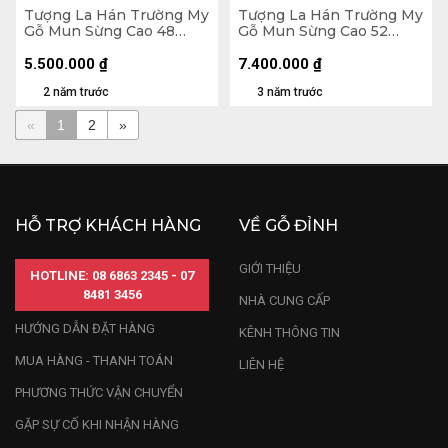
Tượng La Hán Trường My
Tượng La Hán Trường My
Gỗ Mun Sừng Cao 48
Gỗ Mun Sừng Cao 52
Ngang 19 Sâu 12 (cm)
Ngang 26 Sâu 26 (cm)
5.500.000
₫
7.400.000
₫
2 năm trước
3 năm trước
«
1
2
»
HỖ TRỢ KHÁCH HÀNG
VỀ GỖ ĐỈNH
GIỚI THIỆU
HOTLINE: 08 6863 2345 - 07
8481 3456
NHÀ CUNG CẤP
HƯỚNG DẪN ĐẶT HÀNG
KÊNH THÔNG TIN
MUA HÀNG - THANH TOÁN
LIÊN HỆ
PHƯƠNG THỨC VẬN CHUYỂN
GẶP SỰ CỐ KHI NHẬN HÀNG