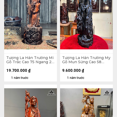
Tượng La Hán Trường Mi
Tượng La Hán Trường My
Gỗ Trắc Cao 75 Ngang 22
Gỗ Mun Sừng Cao 58
Sâu 20 (cm)
Ngang 16 Sâu 13 (cm) - Kỷ
Gỗ Trắc 9,5 Vuông 22
19.700.000
₫
9.600.000
₫
(cm)
1 năm trước
1 năm trước