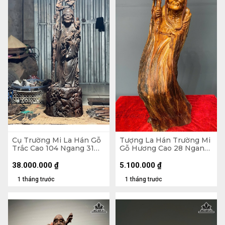
Cụ Trường Mi La Hán Gỗ
Tượng La Hán Trường Mi
Trắc Cao 104 Ngang 31
Gỗ Hương Cao 28 Ngang
Sâu 26 (cm)
74 Sâu 24 (cm)
38.000.000
₫
5.100.000
₫
1 tháng trước
1 tháng trước