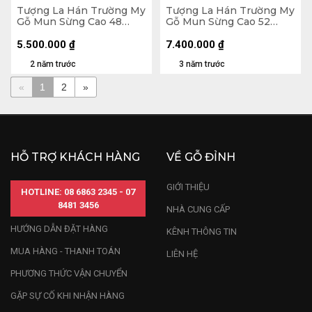
Tượng La Hán Trường My
Tượng La Hán Trường My
Gỗ Mun Sừng Cao 48
Gỗ Mun Sừng Cao 52
Ngang 19 Sâu 12 (cm)
Ngang 26 Sâu 26 (cm)
5.500.000
₫
7.400.000
₫
2 năm trước
3 năm trước
«
1
2
»
HỖ TRỢ KHÁCH HÀNG
VỀ GỖ ĐỈNH
GIỚI THIỆU
HOTLINE: 08 6863 2345 - 07
8481 3456
NHÀ CUNG CẤP
HƯỚNG DẪN ĐẶT HÀNG
KÊNH THÔNG TIN
MUA HÀNG - THANH TOÁN
LIÊN HỆ
PHƯƠNG THỨC VẬN CHUYỂN
GẶP SỰ CỐ KHI NHẬN HÀNG