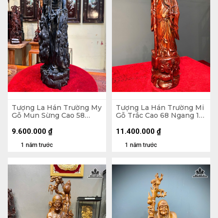
Tượng La Hán Trường My
Tượng La Hán Trường Mi
Gỗ Mun Sừng Cao 58
Gỗ Trắc Cao 68 Ngang 16
Ngang 16 Sâu 13 (cm) - Kỷ
Sâu 16 (cm)
Gỗ Trắc 9,5 Vuông 22
9.600.000
₫
11.400.000
₫
(cm)
1 năm trước
1 năm trước