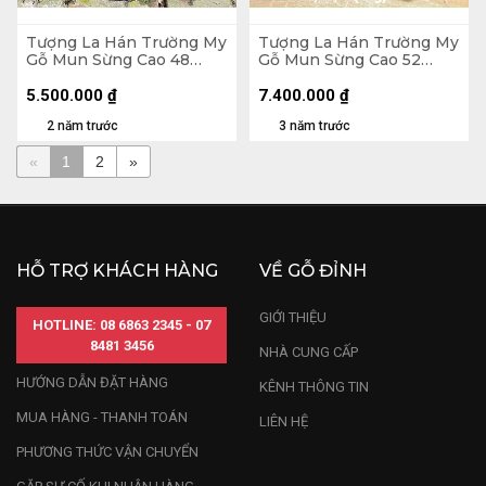
Tượng La Hán Trường My
Tượng La Hán Trường My
Gỗ Mun Sừng Cao 48
Gỗ Mun Sừng Cao 52
Ngang 19 Sâu 12 (cm)
Ngang 26 Sâu 26 (cm)
5.500.000
₫
7.400.000
₫
2 năm trước
3 năm trước
«
1
2
»
HỖ TRỢ KHÁCH HÀNG
VỀ GỖ ĐỈNH
GIỚI THIỆU
HOTLINE: 08 6863 2345 - 07
8481 3456
NHÀ CUNG CẤP
HƯỚNG DẪN ĐẶT HÀNG
KÊNH THÔNG TIN
MUA HÀNG - THANH TOÁN
LIÊN HỆ
PHƯƠNG THỨC VẬN CHUYỂN