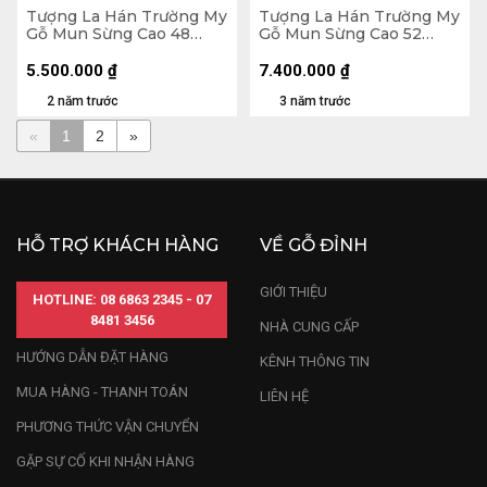
Tượng La Hán Trường My
Tượng La Hán Trường My
Gỗ Mun Sừng Cao 48
Gỗ Mun Sừng Cao 52
Ngang 19 Sâu 12 (cm)
Ngang 26 Sâu 26 (cm)
5.500.000
₫
7.400.000
₫
2 năm trước
3 năm trước
«
1
2
»
HỖ TRỢ KHÁCH HÀNG
VỀ GỖ ĐỈNH
GIỚI THIỆU
HOTLINE: 08 6863 2345 - 07
8481 3456
NHÀ CUNG CẤP
HƯỚNG DẪN ĐẶT HÀNG
KÊNH THÔNG TIN
MUA HÀNG - THANH TOÁN
LIÊN HỆ
PHƯƠNG THỨC VẬN CHUYỂN
GẶP SỰ CỐ KHI NHẬN HÀNG