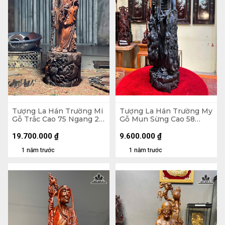
Tượng La Hán Trường Mi
Tượng La Hán Trường My
Gỗ Trắc Cao 75 Ngang 22
Gỗ Mun Sừng Cao 58
Sâu 20 (cm)
Ngang 16 Sâu 13 (cm) - Kỷ
Gỗ Trắc 9,5 Vuông 22
19.700.000
₫
9.600.000
₫
(cm)
1 năm trước
1 năm trước