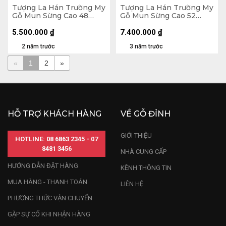
Tượng La Hán Trường My
Tượng La Hán Trường My
Gỗ Mun Sừng Cao 48
Gỗ Mun Sừng Cao 52
Ngang 19 Sâu 12 (cm)
Ngang 26 Sâu 26 (cm)
5.500.000
₫
7.400.000
₫
2 năm trước
3 năm trước
«
1
2
»
HỖ TRỢ KHÁCH HÀNG
VỀ GỖ ĐỈNH
GIỚI THIỆU
HOTLINE: 08 6863 2345 - 07
8481 3456
NHÀ CUNG CẤP
HƯỚNG DẪN ĐẶT HÀNG
KÊNH THÔNG TIN
MUA HÀNG - THANH TOÁN
LIÊN HỆ
PHƯƠNG THỨC VẬN CHUYỂN
GẶP SỰ CỐ KHI NHẬN HÀNG