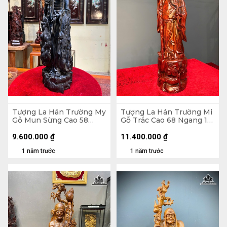
Tượng La Hán Trường My
Tượng La Hán Trường Mi
Gỗ Mun Sừng Cao 58
Gỗ Trắc Cao 68 Ngang 16
Ngang 16 Sâu 13 (cm) - Kỷ
Sâu 16 (cm)
Gỗ Trắc 9,5 Vuông 22
9.600.000
₫
11.400.000
₫
(cm)
1 năm trước
1 năm trước