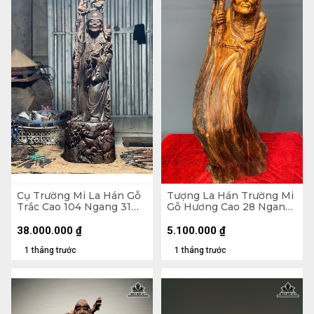
Cụ Trường Mi La Hán Gỗ
Tượng La Hán Trường Mi
Trắc Cao 104 Ngang 31
Gỗ Hương Cao 28 Ngang
Sâu 26 (cm)
74 Sâu 24 (cm)
38.000.000
₫
5.100.000
₫
1 tháng trước
1 tháng trước