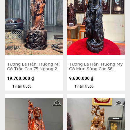
Tượng La Hán Trường Mi
Tượng La Hán Trường My
Gỗ Trắc Cao 75 Ngang 22
Gỗ Mun Sừng Cao 58
Sâu 20 (cm)
Ngang 16 Sâu 13 (cm) - Kỷ
Gỗ Trắc 9,5 Vuông 22
19.700.000
₫
9.600.000
₫
(cm)
1 năm trước
1 năm trước