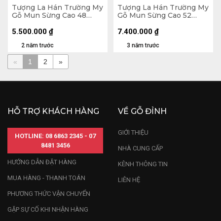
Tượng La Hán Trường My
Tượng La Hán Trường My
Gỗ Mun Sừng Cao 48
Gỗ Mun Sừng Cao 52
Ngang 19 Sâu 12 (cm)
Ngang 26 Sâu 26 (cm)
5.500.000
₫
7.400.000
₫
2 năm trước
3 năm trước
«
1
2
»
HỖ TRỢ KHÁCH HÀNG
VỀ GỖ ĐỈNH
GIỚI THIỆU
HOTLINE: 08 6863 2345 - 07
8481 3456
NHÀ CUNG CẤP
HƯỚNG DẪN ĐẶT HÀNG
KÊNH THÔNG TIN
MUA HÀNG - THANH TOÁN
LIÊN HỆ
PHƯƠNG THỨC VẬN CHUYỂN
GẶP SỰ CỐ KHI NHẬN HÀNG