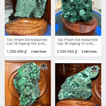
Tác Phẩm Đá Malachite
Tác Phẩm Đá Malachite
Cao 18 Ngang 15,5 (cm)
Cao 18 Ngang 14 (cm)
1,2kg
2,6kg
1.200.000
₫
2.500.000
₫
2 năm trước
2 năm trước