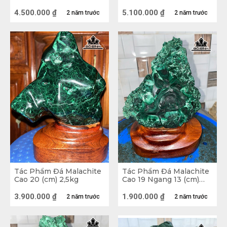
4,8kg
4.500.000
₫
5.100.000
₫
2 năm trước
2 năm trước
Cây Thất Tinh Trận Đá Khổng Tước
(Malachite) 4,235kg
2. Giá trị của đá Khổng Tước (Malachite)
2.1. Giá trị phong thủy
Tác Phẩm Đá Malachite
Tác Phẩm Đá Malachite
Cao 20 (cm) 2,5kg
Cao 19 Ngang 13 (cm)
1,7kg
Đá Khổng Tước nổi tiếng là một loại đá
3.900.000
₫
1.900.000
₫
2 năm trước
2 năm trước
phong thủy được lòng rất nhiều người. Cụ
thể ý nghĩa của loại đá này như sau: