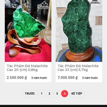
Tác Phẩm Đá Malachite
Tác Phẩm Đá Malachite
Cao 20 (cm) 0,8kg
Cao 33 (cm) 5,7kg
2.500.000
₫
7.000.000
₫
3 năm trước
3 năm trước
Đặc biệt với những gia chủ có thể chất miễn
dịch kém thì sử dụng đá sẽ giúp hỗ trợ giải
độc, giảm đau thể chất và hỗ trợ tốt cho hệ
TRƯỚC
1
2
3
4
KẾ TIẾP
miễn dịch.