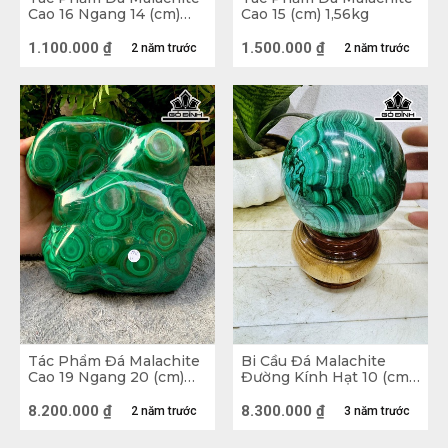
những cơ đau bụng kinh sẽ giảm bớt trong
Cao 16 Ngang 14 (cm)
Cao 15 (cm) 1,56kg
1,1kg
kỳ. Hay với những người phụ nữ sắp chuyển
1.100.000
₫
1.500.000
₫
2 năm trước
2 năm trước
dạ thì sử dụng đá để giảm bớt cơn đau
chuyển dạ. Vậy nên đá Khổng Tước còn có
cái tên khác là đá Bà Đỡ.
Tác Phẩm Đá Malachite
Bi Cầu Đá Malachite
Cao 19 Ngang 20 (cm)
Đường Kính Hạt 10 (cm)
4,062kg
1,6kg
8.200.000
₫
8.300.000
₫
2 năm trước
3 năm trước