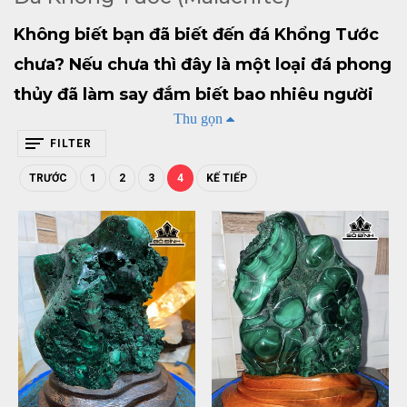
Không biết bạn đã biết đến đá Khổng Tước
chưa? Nếu chưa thì đây là một loại đá phong
thủy đã làm say đắm biết bao nhiêu người
Thu gọn
bởi màu sắc đẹp mắt, vô cùng ấn tượng.
FILTER
Vậy nên rất nhiều người đã lựa chọn đá
TRƯỚC
1
2
3
4
KẾ TIẾP
khổng tước để trang trí nhà cửa, nơi làm
việc với mong muốn mang đến nhiều may
mắn, tài lộc. Vậy cụ thể thế nào là đá Khổng
Tước? Giá trị mà đá mang lại cho chúng ta?
Hãy cùng Gỗ Đỉnh tìm đáp án qua bài viết
dưới đây nhé!
1. Giới thiệu qua về đá Khổng Tước
(Malachite)