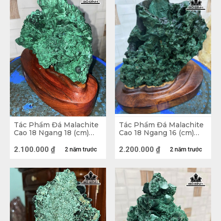
Sử dụng đá Khổng Tước sẽ giúp bạn
chống lại tà ma, xui rủi xung quanh
mang đến sự bình an, may mắn, vui vẻ
Sứ mệnh chủ yếu của đá Khổng Tước
chính là mang đến những nguồn năng
lượng tích cực, xua tan đi hết những
buồn phiền, tổn thương của bạn giúp
bạn luôn được nhận những điều tích
Tác Phẩm Đá Malachite
Tác Phẩm Đá Malachite
cực và tươi đẹp trong cuộc sống
Cao 18 Ngang 18 (cm)
Cao 18 Ngang 16 (cm)
1,7kg
2kg
2.100.000
₫
2.200.000
₫
2 năm trước
2 năm trước
Nếu như gia chủ là một người nóng
tính thì đá Khổng Tước rất hợp giúp
bạn có thể kiềm chế tốt cảm xúc, giảm
được cơn nóng giận và suy nghĩ tích
cực hơn