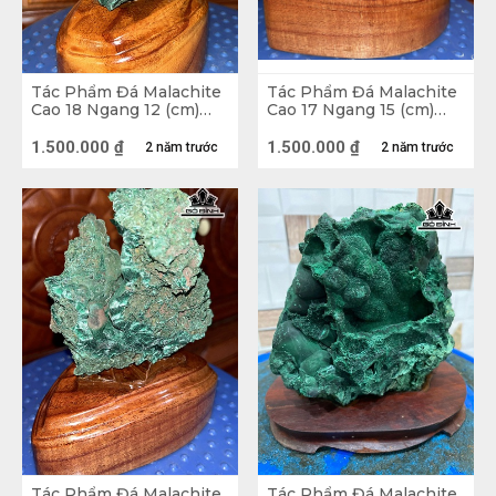
Tác Phẩm Đá Malachite
Tác Phẩm Đá Malachite
Cao 18 Ngang 12 (cm)
Cao 17 Ngang 15 (cm)
1,35kg
1,32kg
1.500.000
₫
1.500.000
₫
2 năm trước
2 năm trước
Đặc biệt là, đá Khổng Tước còn được xem là
vật phong thủy dùng để thu hút tài lộc cho
gia chủ
2.2. Giá trị đối với sức khỏe
Đá Khổng Tước còn được coi là đá bảo vệ vì
khi đi du lịch hay thợ mỏ thường mang theo
để bảo vệ bản thân. Một đặc tính tuyệt vời
nữa của đá chính là giúp chống lại những lo
ngại của phụ nữ. Cụ thể như sẽ giúp bạn
điều hòa kinh nguyệt hàng tháng cùng với
Tác Phẩm Đá Malachite
Tác Phẩm Đá Malachite