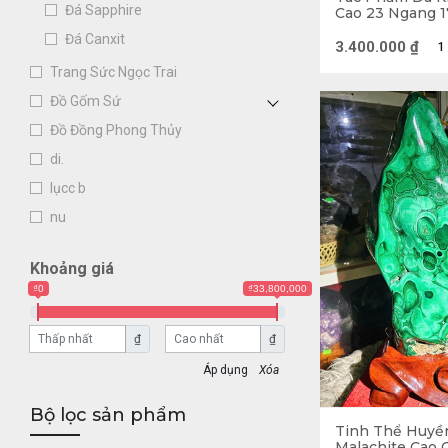
Đá Sapphire
Cao 23 Ngang 17
2,6kg
2.1. Giá trị p
Đá Canxit
3.400.000
₫
1
Trang Sức Ngọc Trai
Đá Khổng Tước 
Đồ Gốm Sứ
này như sau:
Đồ Đồng Phong Thủy
Sử dụng 
di.
mắn, vui
lụcc b
Sứ mệnh 
nu
hết nhữn
Khoảng giá
trong cu
₫0
₫33,800,000
Nếu như 
₫
₫
xúc, giả
Xóa
Bộ lọc sản phẩm
Tinh Thể Huyề
Malachite Cao 