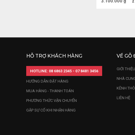
3.100.000
₫
2
HỖ TRỢ KHÁCH HÀNG
VỀ GỖ 
GIỚI THIỆ
HOTLINE: 08 6863 2345 - 07 8481 3456
NHÀ CUNG
HƯỚNG DẪN ĐẶT HÀNG
KÊNH THÔ
MUA HÀNG - THANH TOÁN
LIÊN HỆ
PHƯƠNG THỨC VẬN CHUYỂN
GẶP SỰ CỐ KHI NHẬN HÀNG