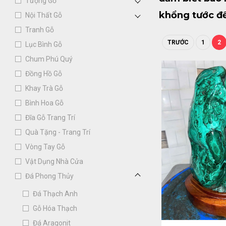
Tượng Gỗ
khổng tước để
Nội Thất Gỗ
Tranh Gỗ
thế nào là đá
TRƯỚC
1
2
Lục Bình Gỗ
dưới đây nhé!
Chum Phú Quý
1. Giới thiệu 
Đồng Hồ Gỗ
Đá Khổng tước
Khay Trà Gỗ
Malachite có 
Bình Hoa Gỗ
Khổng Tước vớ
Đĩa Gỗ Trang Trí
người nhìn ng
Quà Tặng - Trang Trí
Tước thường đ
Vòng Tay Gỗ
Vật Dụng Nhà Cửa
Đá Phong Thủy
Đá Thạch Anh
Gỗ Hóa Thạch
Đá Aragonit