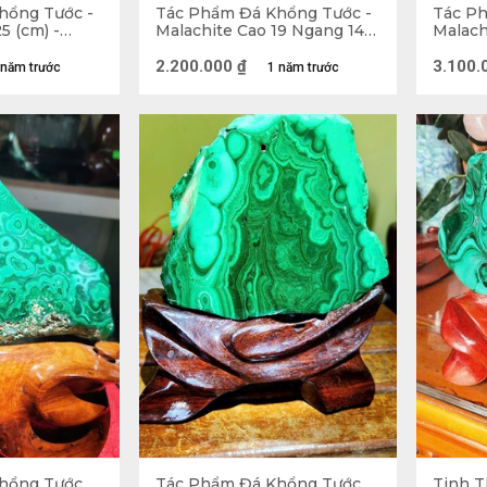
hổng Tước -
Tác Phẩm Đá Khổng Tước -
Tác Ph
5 (cm) -
Malachite Cao 19 Ngang 14
Malach
(cm) - 1,6kg
(cm) - 
2.200.000
₫
3.100.
 năm trước
1 năm trước
Cây Thất Tinh Trận Đá Khổng Tước 
 đá Khổng Tước (Malachite)
hổng Tước
Tác Phẩm Đá Khổng Tước
Tinh T