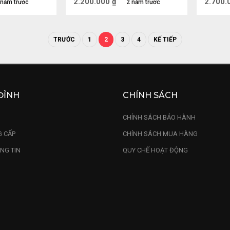
2.200.000
₫
2.700.
 năm trước
2 năm trước
TRƯỚC
1
2
3
4
KẾ TIẾP
ĐỈNH
CHÍNH SÁCH
U
CHÍNH SÁCH BẢO HÀNH
 CẤP
CHÍNH SÁCH MUA HÀNG
NG TIN
QUY CHẾ HOẠT ĐỘNG