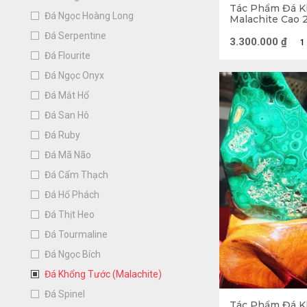
Tác Phẩm Đá K
Đá Ngọc Hoàng Long
Malachite Cao 2
3,3kg
Đá Serpentine
3.300.000
₫
1
Đá Flourite
Đá Ngọc Onyx
Đá Mắt Hổ
Đá San Hô
Đá Ruby
Đá Mã Não
Đá Cẩm Thạch
Đá Hổ Phách
Đá Thịt Heo
Đá Tourmaline
Đá Ngọc Bích
Đá Khổng Tước (Malachite)
Đá Spinel
2. Giá trị của
Tác Phẩm Đá K