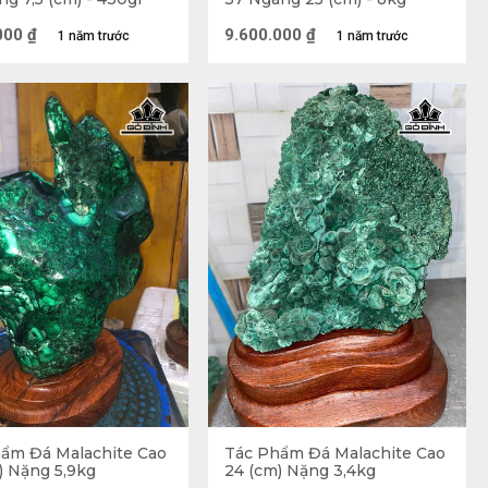
000
₫
9.600.000
₫
1 năm trước
1 năm trước
ẩm Đá Malachite Cao
Tác Phẩm Đá Malachite Cao
) Nặng 5,9kg
24 (cm) Nặng 3,4kg