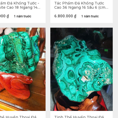
ẩm Đá Khổng Tước -
Tác Phẩm Đá Khổng Tước
ite Cao 18 Ngang 14
Cao 36 Ngang 16 Sâu 6 (cm)
2,1kg
- 2,68kg
000
₫
6.800.000
₫
1 năm trước
1 năm trước
(Malachite) 4,235kg
hể Huyền Thoại Đá
Tinh Thể Huyền Thoại Đá