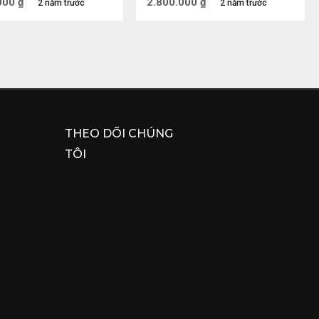
000
₫
2.800.000
₫
2 năm trước
2 năm trước
THEO DÕI CHÚNG
TÔI