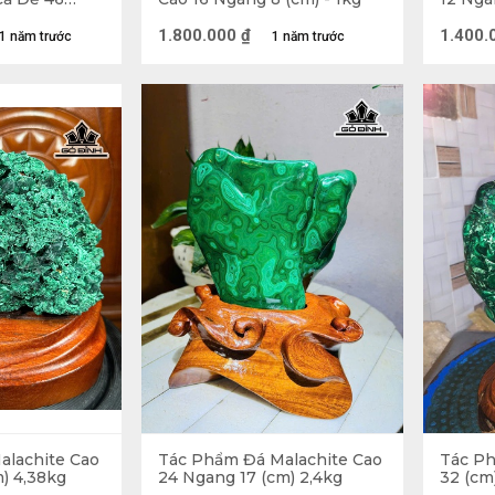
-9,6kg
1.800.000
₫
1.400.
1 năm trước
1 năm trước
alachite Cao
Tác Phẩm Đá Malachite Cao
Tác Ph
) 4,38kg
24 Ngang 17 (cm) 2,4kg
32 (cm