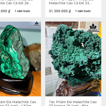
ite Cao Cả Đế 26
Malachite Cao Cả Đế 33
25 (cm) -8,3kg
Ngang 25 (cm) -11kg
.000
₫
31.300.000
₫
1 năm trước
1 năm trước
ất nhiều người. Cụ thể ý nghĩa của loại đá
i rủi xung quanh mang đến sự bình an, may
những nguồn năng lượng tích cực, xua tan đi
n được nhận những điều tích cực và tươi đẹp
ớc rất hợp giúp bạn có thể kiềm chế tốt cảm
ẩm Đá Malachite Cao
Tác Phẩm Đá Malachite Cao
ng 7,5 (cm) - 430gr
37 Ngang 25 (cm) - 8kg