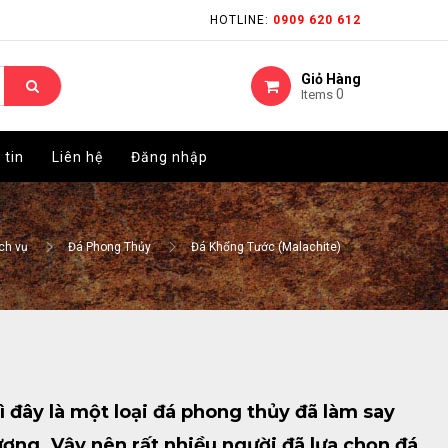
HOTLINE:
HOTLINE:
0909 620 612
0909 620 612
Giỏ Hàng
Giỏ Hàng
0
0
Items
Items
 tin
 tin
Liên hệ
Liên hệ
Đăng nhập
Đăng nhập
ch vụ
Đá Phong Thủy
Đá Khổng Tước (Malachite)
 đây là một loại đá phong thủy đã làm say
ợng. Vậy nên rất nhiều người đã lựa chọn đá