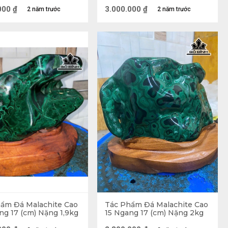
000
₫
3.000.000
₫
2 năm trước
2 năm trước
hủy dùng để thu hút tài lộc cho gia chủ
ay thợ mỏ thường mang theo để bảo vệ bản
ại những lo ngại của phụ nữ. Cụ thể như sẽ
 đau bụng kinh sẽ giảm bớt trong kỳ. Hay với
ớt cơn đau chuyển dạ. Vậy nên đá Khổng Tước
ẩm Đá Malachite Cao
Tác Phẩm Đá Malachite Cao
ng 17 (cm) Nặng 1,9kg
15 Ngang 17 (cm) Nặng 2kg