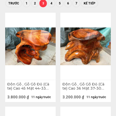
TRƯỚC
1
2
3
4
5
6
7
KẾ TIẾP
Đôn Gỗ , Gỗ Gõ Đỏ (Cà
Đôn Gỗ , Gỗ Gõ Đỏ (Cà
te) Cao 45 Mặt 44-33
te) Cao 36 Mặt 37-30
(cm) DC1563
(cm) DC1070
3.800.000
₫
3.200.000
₫
11 ngày trước
11 ngày trước