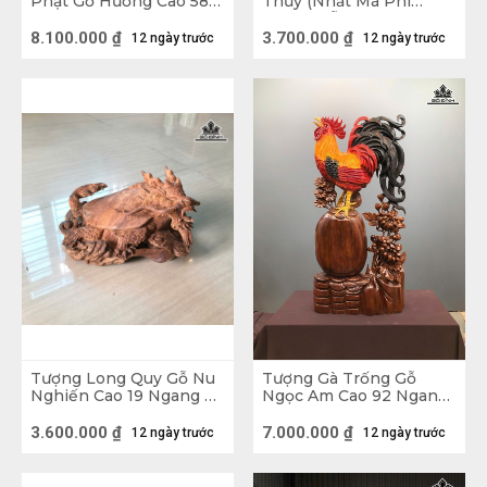
Phật Gỗ Hương Cao 58
Thủy (Nhất Mã Phi
Ngang 46 Sâu 26 (cm)
Thiên) Gỗ Bách Xanh
Cao 50 Ngang 28 Sâu 12
8.100.000
₫
3.700.000
₫
12 ngày trước
12 ngày trước
(cm)
Tượng Long Quy Gỗ Nu
Tượng Gà Trống Gỗ
Nghiến Cao 19 Ngang 25
Ngọc Am Cao 92 Ngang
Sâu 35 (cm)
43 Sâu 16 (cm)
3.600.000
₫
7.000.000
₫
12 ngày trước
12 ngày trước