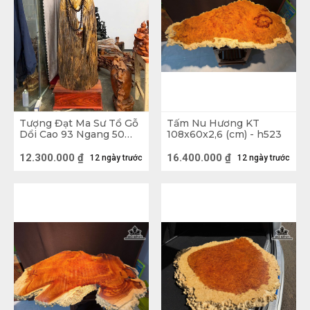
Tượng Đạt Ma Sư Tổ Gỗ
Tấm Nu Hương KT
Dổi Cao 93 Ngang 50
108x60x2,6 (cm) - h523
Sâu 26 (cm)
12.300.000
₫
16.400.000
₫
12 ngày trước
12 ngày trước