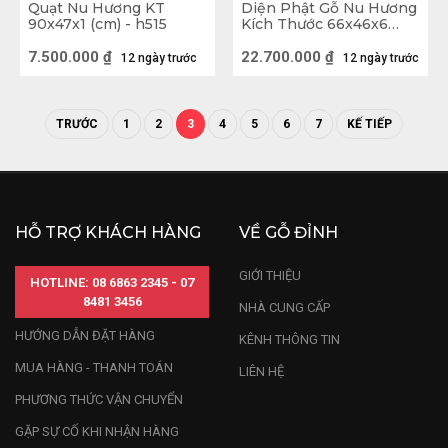
Quạt Nu Hương KT
Diện Phật Gỗ Nu Hương
90x47x1 (cm) - h515
Kích Thước 66x46x6
(cm) -H516
7.500.000
₫
22.700.000
₫
12 ngày trước
12 ngày trước
TRƯỚC
1
2
3
4
5
6
7
KẾ TIẾP
HỖ TRỢ KHÁCH HÀNG
VỀ GỖ ĐỈNH
GIỚI THIỆU
HOTLINE: 08 6863 2345 - 07
8481 3456
NHÀ CUNG CẤP
HƯỚNG DẪN ĐẶT HÀNG
KÊNH THÔNG TIN
MUA HÀNG - THANH TOÁN
LIÊN HỆ
PHƯƠNG THỨC VẬN CHUYỂN
GẶP SỰ CỐ KHI NHẬN HÀNG