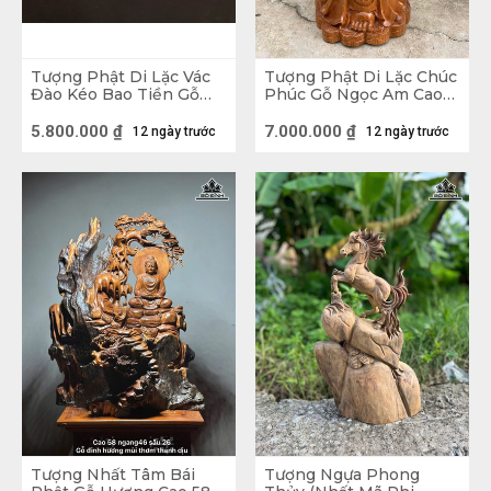
Tượng Phật Di Lặc Vác
Tượng Phật Di Lặc Chúc
Đào Kéo Bao Tiền Gỗ
Phúc Gỗ Ngọc Am Cao
Hương Cao 48 Ngang 59
90 Ngang 42 Sâu 30
Sâu 18 (cm)
(cm)
5.800.000
₫
7.000.000
₫
12 ngày trước
12 ngày trước
Tượng Nhất Tâm Bái
Tượng Ngựa Phong