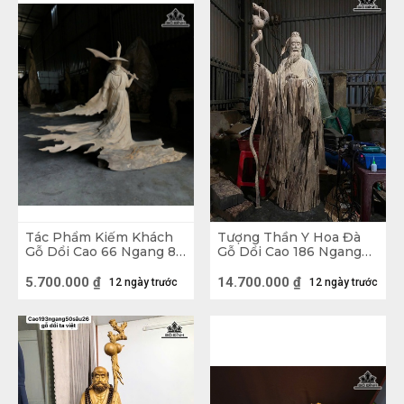
Tác Phẩm Kiếm Khách
Tượng Thần Y Hoa Đà
Gỗ Dổi Cao 66 Ngang 80
Gỗ Dổi Cao 186 Ngang
Sâu 17 (cm)
68 Sâu 25 (cm)
5.700.000
₫
14.700.000
₫
12 ngày trước
12 ngày trước