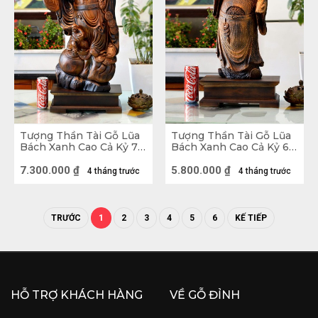
Tượng Thần Tài Gỗ Lũa
Tượng Thần Tài Gỗ Lũa
Bách Xanh Cao Cả Kỷ 75
Bách Xanh Cao Cả Kỷ 61
Ngang 33 Sâu 16 (cm) -
Ngang 23 Sâu 13 (cm) -
Kỷ Cao 10 (cm)
Kỷ Cao 10 (cm)
7.300.000
₫
5.800.000
₫
4 tháng trước
4 tháng trước
TRƯỚC
1
2
3
4
5
6
KẾ TIẾP
HỖ TRỢ KHÁCH HÀNG
VỀ GỖ ĐỈNH