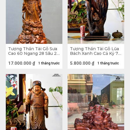
ngai hiền từ, phúc hậu với râu tóc bạc phơ, tay 
cầm thỏi vàng đặt phía trước bụng.
Tượng Thần Tài Gỗ Sưa
Tượng Thần Tài Gỗ Lũa
Cao 60 Ngang 28 Sâu 20
Bách Xanh Cao Cả Kỷ 72
(cm)
Ngang 28 Sâu 20 (cm) -
Kỷ Cao 10
17.000.000
₫
5.800.000
₫
1 tháng trước
1 tháng trước