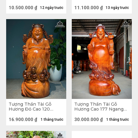
17 (cm)
50 Sâu 32 (cm)
10.500.000
₫
11.100.000
₫
12 ngày trước
13 ngày trước
Tượng Thần Tài Gỗ
Tượng Thần Tài Gỗ
Hương Đỏ Cao 120
Hương Cao 177 Ngang
Ngang 45 Sâu 42 (cm)
77 Sâu 67 (cm)
16.900.000
₫
30.000.000
₫
1 tháng trước
1 tháng trước
Tượng Thần Tài gỗ Ngọc Am 