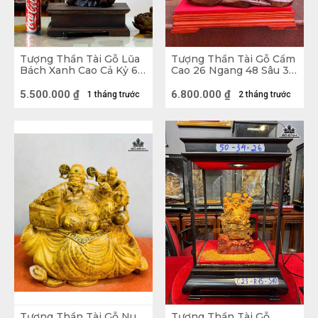
Tượng Thần Tài Gỗ Lũa
Tượng Thần Tài Gỗ Cẩm
Bách Xanh Cao Cả Kỷ 60
Cao 26 Ngang 48 Sâu 32
Ngang 22 Sâu 11 (cm) -
(cm)
Kỷ Cao 10
5.500.000
₫
6.800.000
₫
1 tháng trước
2 tháng trước
Tượng Thần Tài Gỗ Nu
Tượng Thần Tài Gỗ