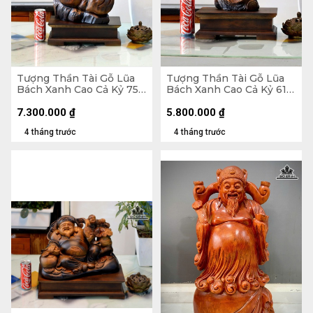
Tượng Thần Tài Gỗ Lũa
Tượng Thần Tài Gỗ Lũa
Bách Xanh Cao Cả Kỷ 75
Bách Xanh Cao Cả Kỷ 61
Ngang 33 Sâu 16 (cm) - Kỷ
Ngang 23 Sâu 13 (cm) - Kỷ
Cao 10 (cm)
Cao 10 (cm)
7.300.000
₫
5.800.000
₫
4 tháng trước
4 tháng trước