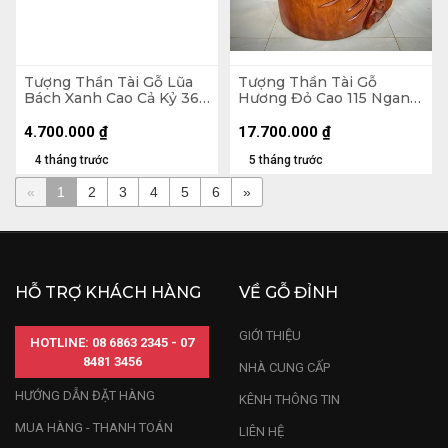
Tượng Thần Tài Gỗ Lũa
Tượng Thần Tài Gỗ
Bách Xanh Cao Cả Kỷ 36
Hương Đỏ Cao 115 Ngang
Ngang 42 Sâu 20 (cm) -
68 Sâu 33 (cm)
Kỷ Cao 10 (cm)
4.700.000
₫
17.700.000
₫
4 tháng trước
5 tháng trước
«
1
2
3
4
5
6
»
HỖ TRỢ KHÁCH HÀNG
VỀ GỖ ĐỈNH
GIỚI THIỆU
HOTLINE: 08 6863 2345 - 07
8481 3456
NHÀ CUNG CẤP
HƯỚNG DẪN ĐẶT HÀNG
KÊNH THÔNG TIN
MUA HÀNG - THANH TOÁN
LIÊN HỆ