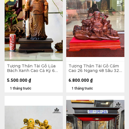
Tượng Thần Tài Gỗ Lũa
Tượng Thần Tài Gỗ Cẩm
Bách Xanh Cao Cả Kỷ 60
Cao 26 Ngang 48 Sâu 32
Ngang 22 Sâu 11 (cm) - Kỷ
(cm)
Cao 10
5.500.000
₫
6.800.000
₫
1 tháng trước
1 tháng trước