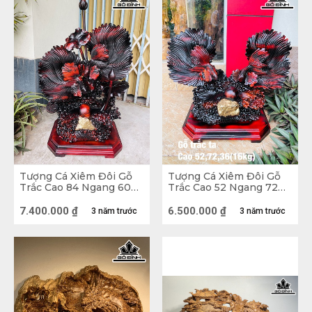
còn gọi là nghề đánh bắt cá vùng ven biển. 
Tượng Cá Xiêm Đôi Gỗ
Tượng Cá Xiêm Đôi Gỗ
Trắc Cao 84 Ngang 60
Trắc Cao 52 Ngang 72
Sâu 32 (cm)
Sâu 36 (cm)
7.400.000
₫
6.500.000
₫
3 năm trước
3 năm trước
Tượng Cá Chép Mẫu Tử Gỗ Cẩm
Một số tượng Cá thường gặp và ý nghĩa
phong thủy