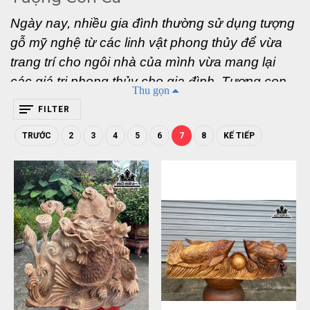
Ngày nay, nhiều gia đình thường sử dụng tượng 
gỗ mỹ nghệ từ các linh vật phong thủy để vừa 
trang trí cho ngôi nhà của mình vừa mang lại 
các giá trị phong thủy cho gia đình. Tượng con 
Thu gọn
Cá cũng là một trong số những bức tượng được 
FILTER
các dân chơi đồ gỗ ưa chuộng và săn lùng. Với 
TRƯỚC
2
3
4
5
6
7
8
KẾ TIẾP
những giá trị to lớn của bức tượng này thì đó là 
điều hiển nhiên và không quá bất ngờ. Nếu như 
các bạn cũng đang quan tâm thì hãy cùng 
chúng mình cùng nhau tìm hiểu về hình tượng 
loài Cá trong phong thủy nhé! 