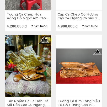
Tượng Cá Chép Hóa
Cặp Cá Chép Gỗ Hương
Rồng Gỗ Ngọc Am Cao
Cao 24 Ngang 76 Sâu 22
51 Ngang 51 Sâu 21 (cm)
(cm)
4.200.000
₫
4.900.000
₫
2 năm trước
2 năm trước
Tượng Cá Xiêm Gỗ Trắc
Loài Cá và hình tượng con Cá trong văn hóa
Cá là những động vật sống dưới nước có dây 
sống, phần lớn là ngoại nhiệt, có mang. Hiện 
nay có khoảng 31.900 loài Cá khác nhau là 
nhóm đa dạng nhất trong số các động vật có 
dây sống. Nhờ vào sự biến nhiệt, thân nhiệt của 
chúng biến đổi theo sự thay đổi nhiệt độ của môi 
Tác Phẩm Cá La Hán Đá
Tượng Cá Kim Long Mẫu
Mã Não Cao 45 Ngang 41
Tử Gỗ Hương Cao 19
trường. Không chỉ ở Việt Nam mà còn nhiều 