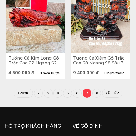
Tượng Cá Kim Long Gỗ
Tượng Cá Xiêm Gỗ Trắc
Trắc Cao 22 Ngang 62
Cao 68 Ngang 98 Sâu 35
Sâu 12 (cm)
(cm)
4.500.000
₫
9.400.000
₫
3 năm trước
3 năm trước
TRƯỚC
2
3
4
5
6
7
8
KẾ TIẾP
Tượng Cá Xiêm Gỗ Trắc
Vị trí đặt tượng con Cá
HỖ TRỢ KHÁCH HÀNG
VỀ GỖ ĐỈNH
Nên đặt tượng ở các không gian rộng lớn, sạch 