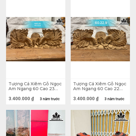
tới sự thuận lợi cho gia chủ. Chính vì có tính 
cạnh tranh rất mạnh nên tượng gỗ Cá Xiêm còn 
tượng trưng cho sức mạnh, ý chí chiến đấu, 
vươn lên không ngừng, luôn luôn nỗ lực, luôn 
luôn cố gắng. Tượng Cá Xiêm còn tượng trưng 
cho sức mạnh, năng lực, khả năng cạnh tranh, 
mang lại may mắn, thúc đẩy sự nghiệp phát 
triển, thúc đẩy tinh thần làm việc của cá nhân 
hay tập thể.
Tượng Cá Xiêm Gỗ Ngọc
Tượng Cá Xiêm Gỗ Ngọc
Am Ngang 60 Cao 23
Am Ngang 60 Cao 22
Sâu 8 (cm)
Sâu 9 (cm)
3.400.000
₫
3.400.000
₫
3 năm trước
3 năm trước