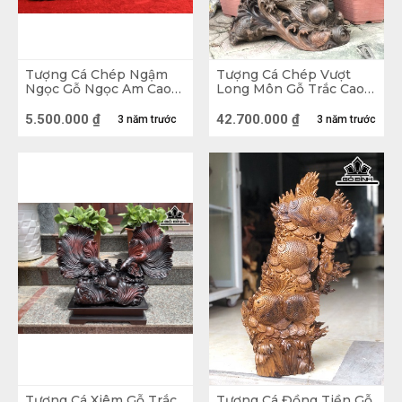
và gia đình.
Tượng Cá Chép Ngậm
Tượng Cá Chép Vượt
Ngọc Gỗ Ngọc Am Cao
Long Môn Gỗ Trắc Cao
31 Ngang 52 Sâu 23 (cm)
79 Ngang 45 Sâu 28 (cm)
5.500.000
₫
42.700.000
₫
3 năm trước
3 năm trước
Tượng Cá Xiêm Gỗ Trắc
Tượng Cá Đồng Tiền Gỗ