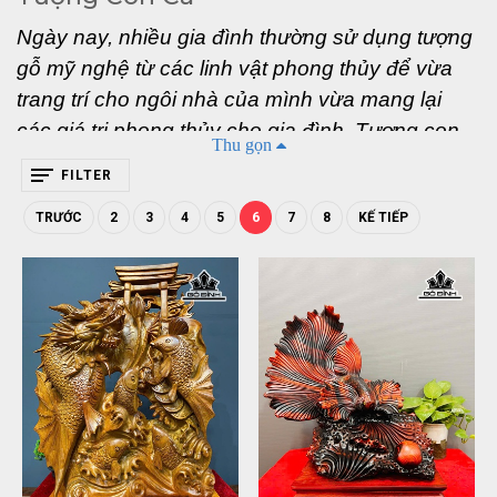
Ngày nay, nhiều gia đình thường sử dụng tượng 
gỗ mỹ nghệ từ các linh vật phong thủy để vừa 
trang trí cho ngôi nhà của mình vừa mang lại 
các giá trị phong thủy cho gia đình. Tượng con 
Thu gọn
Cá cũng là một trong số những bức tượng được 
FILTER
các dân chơi đồ gỗ ưa chuộng và săn lùng. Với 
TRƯỚC
2
3
4
5
6
7
8
KẾ TIẾP
những giá trị to lớn của bức tượng này thì đó là 
điều hiển nhiên và không quá bất ngờ. Nếu như 
các bạn cũng đang quan tâm thì hãy cùng 
chúng mình cùng nhau tìm hiểu về hình tượng 
loài Cá trong phong thủy nhé! 