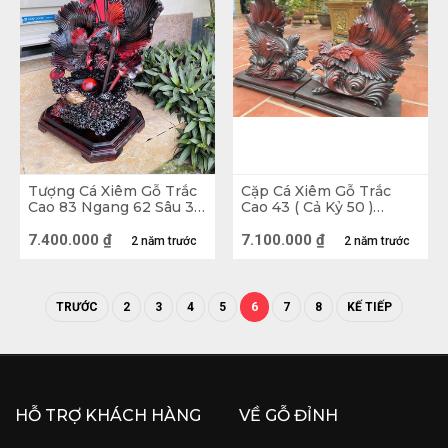
Tượng Cá Xiêm Gỗ Trắc
Cặp Cá Xiêm Gỗ Trắc
Cao 83 Ngang 62 Sâu 32
Cao 43 ( Cả Kỷ 50 )
(cm)
Ngang 40-46 Sâu 12-15
(cm)
7.400.000
₫
7.100.000
₫
2 năm trước
2 năm trước
TRƯỚC
2
3
4
5
6
7
8
KẾ TIẾP
Tượng Cá Xiêm Gỗ Trắc
Vị trí đặt tượng con Cá
HỖ TRỢ KHÁCH HÀNG
VỀ GỖ ĐỈNH
Nên đặt tượng ở các không gian rộng lớn, sạch 