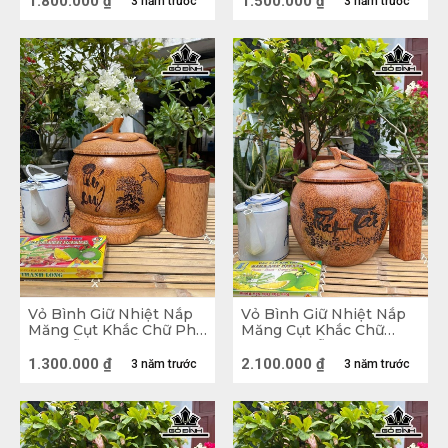
1.800.000
₫
1.500.000
₫
cho căn nhà, đảm bảo sự thoải mái cho tất cả 
3 năm trước
3 năm trước
các thành viên.
Vỏ Bình Giữ Nhiệt Nắp
Vỏ Bình Giữ Nhiệt Nắp
Măng Cụt Khắc Chữ Phú
Măng Cụt Khắc Chữ
Quý Gỗ Dừa Loại 0,8 Lít
Phát Tài Gỗ Dừa Loại 2,5
Lít
1.300.000
₫
2.100.000
₫
3 năm trước
3 năm trước