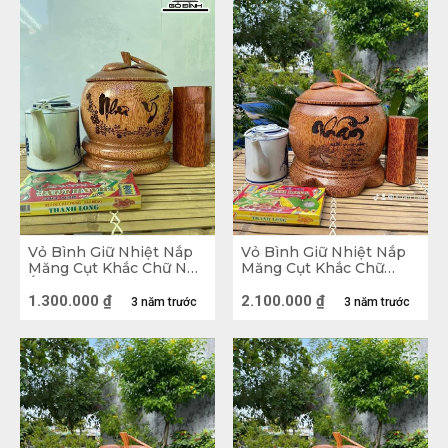
gò bó và chật chội.
Vỏ Bình Giữ Nhiệt Nắp
Vỏ Bình Giữ Nhiệt Nắp
Măng Cụt Khắc Chữ Như
Măng Cụt Khắc Chữ
Ý Gỗ Dừa Loại 0,8 Lít
Nhẫn Gỗ Dừa Loại 2,5 Lít
1.300.000
₫
2.100.000
₫
3 năm trước
3 năm trước