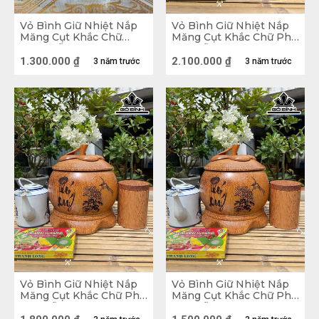
“hot trend” bạn có thể tham khảo.
Vỏ Bình Giữ Nhiệt Nắp
Vỏ Bình Giữ Nhiệt Nắp
Măng Cụt Khắc Chữ
Măng Cụt Khắc Chữ Phú
1. Một số phong cách trang trí nhà cực 
Phúc Gỗ Dừa Loại 0,8 Lít
Quý Gỗ Dừa Loại 2,5 Lít
1.300.000
₫
2.100.000
₫
3 năm trước
3 năm trước
đẹp
1.1. Trang trí nhà tiện nghi theo xu hướng 
“xanh” 
Có rất nhiều yếu tố khác nhau tạo nên một 
không gian đẹp cho căn nhà. Trong đó,  xu 
hướng các tiện nghi gia đình “xanh” đang được 
áp dụng rộng rãi. Phong cách này không chỉ 
thân thiện với môi trường khi mang đến nhiều vẻ 
Vỏ Bình Giữ Nhiệt Nắp
Vỏ Bình Giữ Nhiệt Nắp
Măng Cụt Khắc Chữ Phú
Măng Cụt Khắc Chữ Phú
đẹp tự nhiên mà còn tạo cảm giác thông thoáng 
Quý Gỗ Dừa Loại 1,5 Lít
Quý Gỗ Dừa Loại 1 Lít