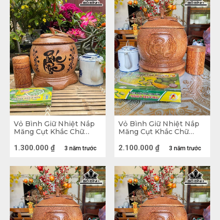
gò bó và chật chội.
Vỏ Bình Giữ Nhiệt Nắp
Vỏ Bình Giữ Nhiệt Nắp
Măng Cụt Khắc Chữ
Măng Cụt Khắc Chữ
Phúc Lộc Gỗ Dừa Loại
Phúc Gỗ Dừa Loại 2,5 Lít
0,8 Lít
1.300.000
₫
2.100.000
₫
3 năm trước
3 năm trước