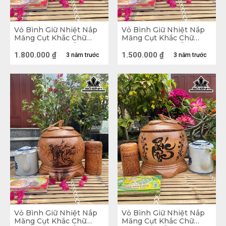
Vỏ Bình Giữ Nhiệt Nắp
Vỏ Bình Giữ Nhiệt Nắp
Măng Cụt Khắc Chữ
Măng Cụt Khắc Chữ
Phúc Lộc Thọ Gỗ Dừa
Phúc Lộc Thọ Gỗ Dừa
Loại 1,5 Lít
Loại 1 Lít
1.800.000
₫
1.500.000
₫
3 năm trước
3 năm trước
Vỏ Bình Giữ Nhiệt Nắp
Vỏ Bình Giữ Nhiệt Nắp
Măng Cụt Khắc Chữ
Măng Cụt Khắc Chữ