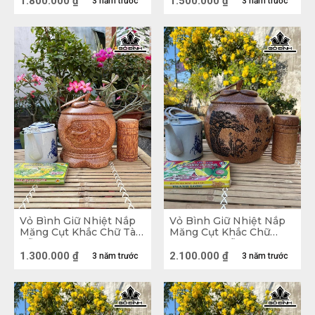
1.800.000
₫
1.500.000
₫
cho căn nhà, đảm bảo sự thoải mái cho tất cả 
3 năm trước
3 năm trước
các thành viên.
Vỏ Bình Giữ Nhiệt Nắp
Vỏ Bình Giữ Nhiệt Nắp
Măng Cụt Khắc Chữ Tài
Măng Cụt Khắc Chữ
Gỗ Dừa Loại 0,8 Lít
Phúc Thọ Gỗ Dừa Loại
2,5 Lít
1.300.000
₫
2.100.000
₫
3 năm trước
3 năm trước