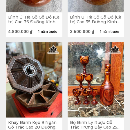
Bình Ủ Trà Gỗ Gõ Đỏ (Cà
Bình Ủ Trà Gỗ Gõ Đỏ (Cà
te) Cao 36 Đường Kính
te) Cao 35 Đường Kính
33 (cm) - 2,5 Lít
28 (cm) - 1,5 Lít
4.800.000
₫
3.600.000
₫
1 năm trước
1 năm trước
Khay Bánh Kẹo 9 Ngăn
Bộ Bình Ly Rượu Gỗ
Gỗ Trắc Cao 20 Đường
Trắc Trưng Bày Cao 25