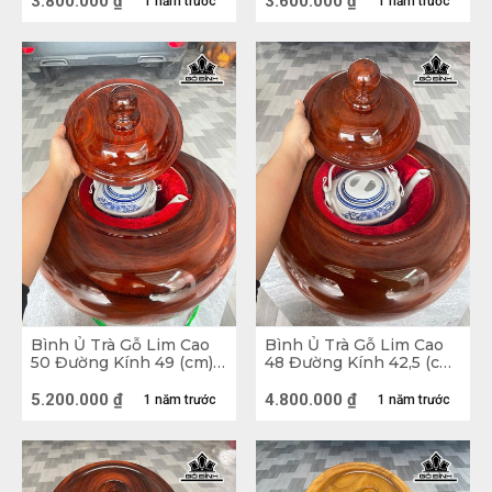
3.800.000
₫
3.600.000
₫
cho căn nhà, đảm bảo sự thoải mái cho tất cả 
1 năm trước
1 năm trước
các thành viên.
Bình Ủ Trà Gỗ Lim Cao
Bình Ủ Trà Gỗ Lim Cao
50 Đường Kính 49 (cm) -
48 Đường Kính 42,5 (cm)
2,5 Lít
- 2,5 Lít
5.200.000
₫
4.800.000
₫
1 năm trước
1 năm trước