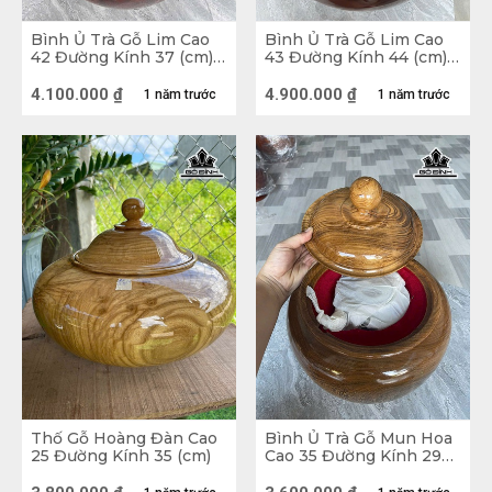
“hot trend” bạn có thể tham khảo.
Bình Ủ Trà Gỗ Lim Cao
Bình Ủ Trà Gỗ Lim Cao
42 Đường Kính 37 (cm) -
43 Đường Kính 44 (cm) -
1. Một số phong cách trang trí nhà cực 
2,5Lít
2,5Lít
4.100.000
₫
4.900.000
₫
1 năm trước
1 năm trước
đẹp
1.1. Trang trí nhà tiện nghi theo xu hướng 
“xanh” 
Có rất nhiều yếu tố khác nhau tạo nên một 
không gian đẹp cho căn nhà. Trong đó,  xu 
hướng các tiện nghi gia đình “xanh” đang được 
áp dụng rộng rãi. Phong cách này không chỉ 
thân thiện với môi trường khi mang đến nhiều vẻ 
Thố Gỗ Hoàng Đàn Cao
Bình Ủ Trà Gỗ Mun Hoa
25 Đường Kính 35 (cm)
Cao 35 Đường Kính 29
đẹp tự nhiên mà còn tạo cảm giác thông thoáng 
(cm) - 1,5 Lít