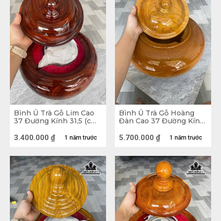
Bình Ủ Trà Gỗ Lim Cao
Bình Ủ Trà Gỗ Hoàng
37 Đường Kính 31,5 (cm)
Đàn Cao 37 Đường Kính
- 1,5 Lít
43 (cm) - 1,5Lít
Bộ Bàn Trà Mang Xu Hướng “Xanh” Khi Sử Dụng Gỗ Me 
3.400.000
₫
5.700.000
₫
1 năm trước
1 năm trước
Tây Nguyên Tấm 
Cụ thể, xu hướng này sẽ kết hợp các mẫu sản 
phẩm nội thất gỗ kết hợp với những chậu cây 
chẳng hạn. Qua đó tạo được sự tinh tế và tao 