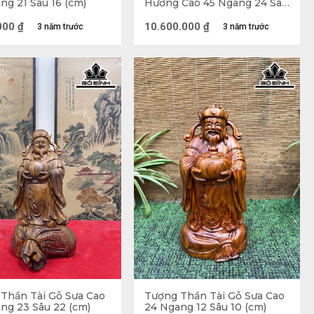
ng 21 Sâu 16 (cm)
Hương Cao 45 Ngang 24 Sâu
12 (cm)
000
₫
10.600.000
₫
3 năm trước
3 năm trước
từ và phúc hậu
Thần Tài Gỗ Sưa Cao
Tượng Thần Tài Gỗ Sưa Cao
ng 23 Sâu 22 (cm)
24 Ngang 12 Sâu 10 (cm)