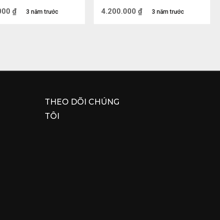
000
₫
4.200.000
₫
3 năm trước
3 năm trước
hong Thủy đầu tiên là mang lại nhiều tài lộc, vận 
Tài còn được thờ chung với Thổ Địa bởi Thổ Địa 
g cuộc sống. Sự kết hợp lại này chắc chắn sẽ đem 
ề túi.
THEO DÕI CHÚNG
TÔI