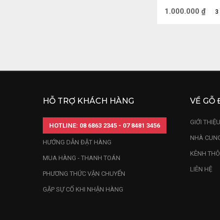
1.000.000
₫
3
Trước hết, Thần
may, cầu mong 
đại diện cho đ
đến cho bạn nhữ
HỖ TRỢ KHÁCH HÀNG
VỀ GỖ 
GIỚI THIỆ
HOTLINE: 08 6863 2345 - 07 8481 3456
NHÀ CUNG
HƯỚNG DẪN ĐẶT HÀNG
KÊNH THÔ
MUA HÀNG - THANH TOÁN
LIÊN HỆ
PHƯƠNG THỨC VẬN CHUYỂN
GẶP SỰ CỐ KHI NHẬN HÀNG