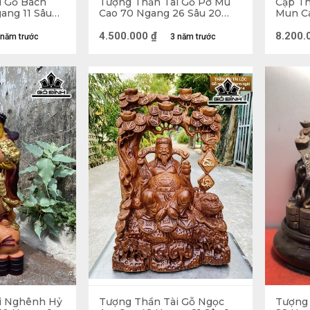
i Gỗ Bách
Tượng Thần Tài Gỗ Pơ Mu
Cặp Th
ang 11 Sâu
Cao 70 Ngang 26 Sâu 20
Mun C
(cm)
18(cm)
4.500.000
₫
8.200.
 năm trước
3 năm trước
i Nghênh Hỷ
Tượng Thần Tài Gỗ Ngọc
Tượng 