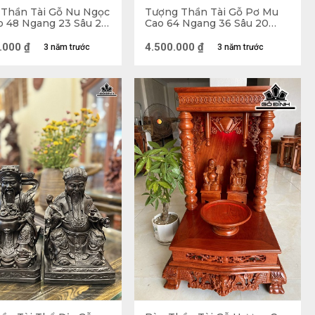
Thần Tài Gỗ Nu Ngọc
Tượng Thần Tài Gỗ Pơ Mu
 48 Ngang 23 Sâu 23
Cao 64 Ngang 36 Sâu 20
(cm)
.000
₫
4.500.000
₫
3 năm trước
3 năm trước
 Am 
 Trung Hoa. Thần Tài là một trong những trung thần 
ốn quan trường về ở ẩn từ sau khi giúp vua dẹp 
iàu có nên được tôn là Thần Tài. Người Trung Hoa 
cưỡi cọp đen, tay cầm roi. Ở Việt Nam, Thần Tài 
âu tóc bạc phơ, tay cầm thỏi vàng đặt phía trước 