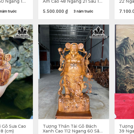
50 Ngang 19
Am Cao 48 Ngang 21 Sâu 14
22 Nga
(cm)
5.500.000
₫
7.100.
 năm trước
3 năm trước
Thần Tài hình ảnh một người hiền 
 Gỗ Sưa Cao
Tượng Thần Tài Gỗ Bách
Tượng 
g Thần Tài trong Phong Thủy
 8 (cm)
Xanh Cao 112 Ngang 60 Sâu
39 Nga