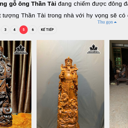
ng gỗ ông Thần Tài
 đang chiếm được đông đả
t tượng Thần Tài trong nhà với hy vọng sẽ có
Thu gọn
hông phải ai cũng hiểu rõ về tượng Thần Tài
3
4
5
6
KẾ TIẾP
 vậy, ở bài viết này Gỗ Đỉnh sẽ cung cấp thông 