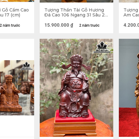
i Gỗ Cẩm Cao
Tượng Thần Tài Gỗ Hương
Tượng 
u 17 (cm)
Đá Cao 106 Ngang 31 Sâu 29
Am Cao
(cm)
(cm)
15.900.000
₫
4.200.
2 năm trước
2 năm trước