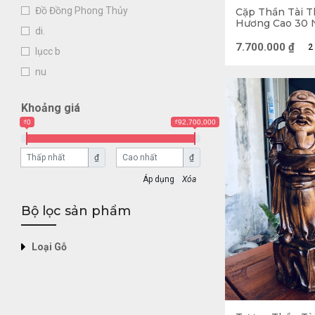
Đồ Đồng Phong Thủy
Cặp Thần Tài T
Hương Cao 30 
di.
16 (cm)
7.700.000
₫
2
lụcc b
nu
Khoảng giá
₫0
₫92,700,000
Thần Tài là a
₫
₫
Thần Tài tên th
Xóa
của Việt Vương
Bộ lọc sản phẩm
yên nước nhà. 
khắc họa hình 
Loại Gỗ
được khắc họa 
bụng.