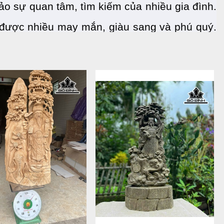
o sự quan tâm, tìm kiếm của nhiều gia đình. 
 được nhiều may mắn, giàu sang và phú quý. 
 cũng như những ý nghĩa mà tượng mang lại 
tin cho bạn về tượng Thần Tài.