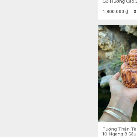
Gỗ Hương Cao 
Sâu 13 (cm)
1.800.000
₫
3
Tượng Thần Tài
Ý nghĩa tượn
10 Ngang 8 Sâu