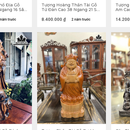
hổ Địa Gỗ
Tượng Hoàng Thần Tài Gỗ
Tượng 
Ngang 16 Sâu
Tử Đàn Cao 38 Ngang 21 Sâu
Am Cao
16 (cm)
(cm)
8.400.000
₫
14.200
 năm trước
2 năm trước
Tượng Thần Tài gỗ Ngọc
i? 
ật là Phạm Lãi, là một nhân vật có thật trong lịch sử
 Câu Tiễn. Ông đã yêu Tây Thi và cùng nàng bỏ ch
Sau này, ông trở thành nhà thương buôn nổi tiếng g
tượng Thần Tài là một người có mặt đen, râu rậm, 
với hình ảnh ngồi trên ngai hiền từ, phúc hậu với r