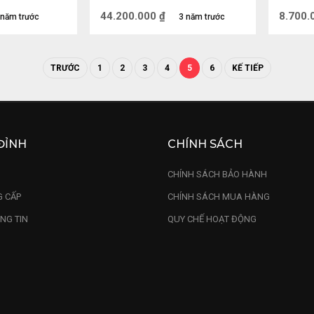
33 (cm)
44.200.000
₫
8.700.
 năm trước
3 năm trước
 Tài - Vị Thần cai quản tiền bạc mang lại ý nghĩa P
sự sung túc cho gia đình. Thông thường, thờ Thần 
TRƯỚC
1
2
3
4
5
6
KẾ TIẾP
ất là vị thần hộ mệnh mang lại nhiều thuận lợi tron
ng điều tốt lành, may mắn và thu hút nhiều tài lộc v
ĐỈNH
CHÍNH SÁCH
U
CHÍNH SÁCH BẢO HÀNH
 CẤP
CHÍNH SÁCH MUA HÀNG
NG TIN
QUY CHẾ HOẠT ĐỘNG