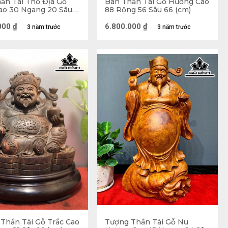
ần Tài Thổ Địa Gỗ
Bàn Thần Tài Gỗ Hương Cao
ao 30 Ngang 20 Sâu
88 Rộng 56 Sâu 66 (cm)
000
₫
6.800.000
₫
3 năm trước
3 năm trước
Thần Tài Gỗ Trắc Cao
Tượng Thần Tài Gỗ Nu