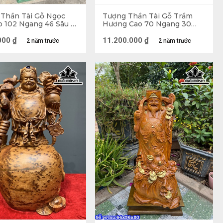
Thần Tài Gỗ Ngọc
Tượng Thần Tài Gỗ Trầm
 102 Ngang 46 Sâu 15
Hương Cao 70 Ngang 30
(cm)
000
₫
11.200.000
₫
2 năm trước
2 năm trước