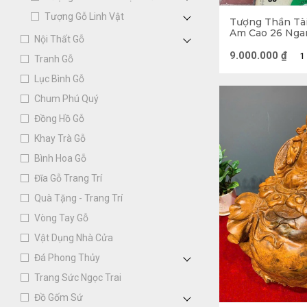
Tượng Gỗ Linh Vật
Tượng Thần Tà
Am Cao 26 Nga
Nội Thất Gỗ
(cm)
9.000.000
₫
1
Tranh Gỗ
Lục Bình Gỗ
Chum Phú Quý
Đồng Hồ Gỗ
Khay Trà Gỗ
Bình Hoa Gỗ
Đĩa Gỗ Trang Trí
Quà Tặng - Trang Trí
Vòng Tay Gỗ
Vật Dụng Nhà Cửa
Đá Phong Thủy
Trang Sức Ngọc Trai
Đồ Gốm Sứ