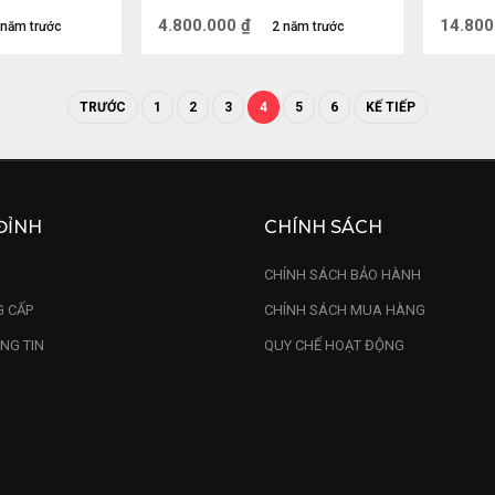
(cm)
(cm)
4.800.000
₫
14.800
 năm trước
2 năm trước
 Tài - Vị Thần cai quản tiền bạc mang lại ý nghĩa P
sự sung túc cho gia đình. Thông thường, thờ Thần 
TRƯỚC
1
2
3
4
5
6
KẾ TIẾP
ất là vị thần hộ mệnh mang lại nhiều thuận lợi tron
ng điều tốt lành, may mắn và thu hút nhiều tài lộc v
ĐỈNH
CHÍNH SÁCH
U
CHÍNH SÁCH BẢO HÀNH
 CẤP
CHÍNH SÁCH MUA HÀNG
NG TIN
QUY CHẾ HOẠT ĐỘNG