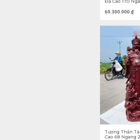
Đá Cao 170 Nga
(cm)
60.300.000
₫
Tượng Thần Tà
Ý nghĩa tượn
Cao 68 Ngang 2