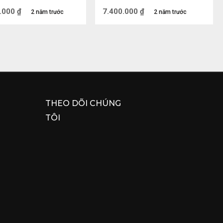
(cm)
.000
₫
7.400.000
₫
2 năm trước
2 năm trước
hong Thủy đầu tiên là mang lại nhiều tài lộc, vận 
Tài còn được thờ chung với Thổ Địa bởi Thổ Địa 
g cuộc sống. Sự kết hợp lại này chắc chắn sẽ đem 
ề túi.
THEO DÕI CHÚNG
TÔI