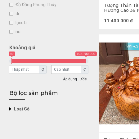
Đồ Đồng Phong Thủy
Tượng Thần Tà
Hương Cao 39 
di.
36 (cm)
11.400.000
₫
lụcc b
nu
Khoảng giá
₫0
₫92,700,000
Thần Tài là a
₫
₫
Thần Tài tên th
Xóa
của Việt Vương
Bộ lọc sản phẩm
yên nước nhà. 
khắc họa hình 
Loại Gỗ
được khắc họa 
bụng.