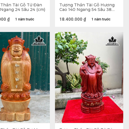
Thần Tài Gỗ Tử Đàn
Tượng Thần Tài Gỗ Hương
 Ngang 24 Sâu 24 (cm)
Cao 140 Ngang 54 Sâu 38
(cm)
000
₫
18.400.000
₫
1 năm trước
1 năm trước
 Am 
 Trung Hoa. Thần Tài là một trong những trung thần 
ốn quan trường về ở ẩn từ sau khi giúp vua dẹp 
iàu có nên được tôn là Thần Tài. Người Trung Hoa 
cưỡi cọp đen, tay cầm roi. Ở Việt Nam, Thần Tài 
âu tóc bạc phơ, tay cầm thỏi vàng đặt phía trước 