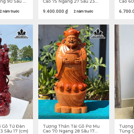
ng 90 Sâu 65
Cao 75 Ngang 27 Sâu 23
Cao 60
(cm)
(cm)
9.400.000
₫
6.700.
2 năm trước
2 năm trước
Thần Tài hình ảnh một người hiền 
i Gỗ Tử Đàn
Tượng Thần Tài Gỗ Pơ Mu
Tượng 
g Thần Tài trong Phong Thủy
3 Sâu 17 (cm)
Cao 70 Ngang 28 Sâu 17
Tùng C