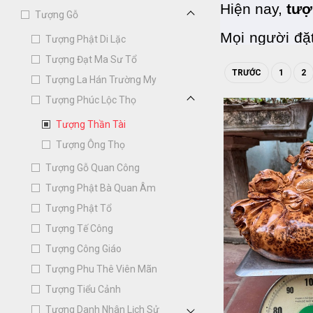
Hiện nay, 
tượ
Tượng Gỗ
Mọi người đặ
Tượng Phật Di Lặc
Tượng Đạt Ma Sư Tổ
Tuy nhiên, k
TRƯỚC
1
2
Tượng La Hán Trường My
đại. Chính vì
Tượng Phúc Lộc Thọ
Tượng Thần Tài
Tượng Ông Thọ
Tượng Gỗ Quan Công
Tượng Phật Bà Quan Âm
Tượng Phật Tổ
Tượng Tế Công
Tượng Công Giáo
Tượng Phu Thê Viên Mãn
Tượng Tiểu Cảnh
Tượng Danh Nhân Lịch Sử