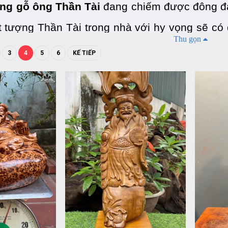
ng gỗ ông Thần Tài
 đang chiếm được đông đả
t tượng Thần Tài trong nhà với hy vọng sẽ có
Thu gọn
hông phải ai cũng hiểu rõ về tượng Thần Tài
3
4
5
6
KẾ TIẾP
 vậy, ở bài viết này Gỗ Đỉnh sẽ cung cấp thông 