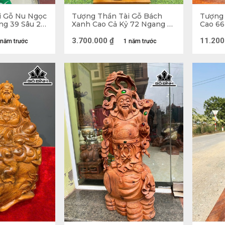
i Gỗ Nu Ngọc
Tượng Thần Tài Gỗ Bách
Tượng 
ng 39 Sâu 24
Xanh Cao Cả Kỷ 72 Ngang 21
Cao 66
Sâu 16 (cm) - Kỷ Cao 10 (cm)
3.700.000
₫
11.200
 năm trước
1 năm trước