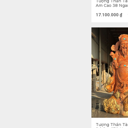
Tượng Thần Tà
Am Cao 38 Ngan
(cm)
17.100.000
₫
Tượng Thần Tà