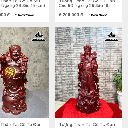
Thần Tài Gỗ Pơ Mu
Tượng Thần Tài Gỗ Tử Đàn
 Ngang 28 Sâu 15 (cm)
Cao 60 Ngang 26 Sâu 18
(cm)
000
₫
6.200.000
₫
2 năm trước
2 năm trước
Thần Tài Gỗ Tử Đàn
Tượng Thần Tài Gỗ Tử Đàn