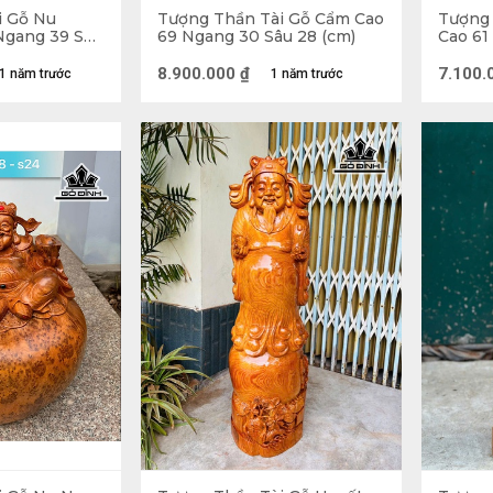
i Gỗ Nu
Tượng Thần Tài Gỗ Cẩm Cao
Tượng 
Ngang 39 Sâu
69 Ngang 30 Sâu 28 (cm)
Cao 61
8.900.000
₫
7.100.
1 năm trước
1 năm trước
Tượng Thần Tài gỗ Ngọc
i? 
ật là Phạm Lãi, là một nhân vật có thật trong lịch sử
 Câu Tiễn. Ông đã yêu Tây Thi và cùng nàng bỏ ch
Sau này, ông trở thành nhà thương buôn nổi tiếng g
tượng Thần Tài là một người có mặt đen, râu rậm, 
với hình ảnh ngồi trên ngai hiền từ, phúc hậu với r