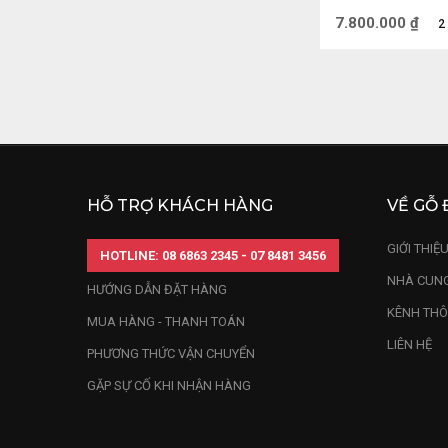
7.800.000
₫
2
Trước hết, Thần
may, cầu mong 
đại diện cho đ
đến cho bạn nhữ
HỖ TRỢ KHÁCH HÀNG
VỀ GỖ 
GIỚI THIỆ
HOTLINE: 08 6863 2345 - 07 8481 3456
NHÀ CUNG
HƯỚNG DẪN ĐẶT HÀNG
KÊNH THÔ
MUA HÀNG - THANH TOÁN
LIÊN HỆ
PHƯƠNG THỨC VẬN CHUYỂN
GẶP SỰ CỐ KHI NHẬN HÀNG