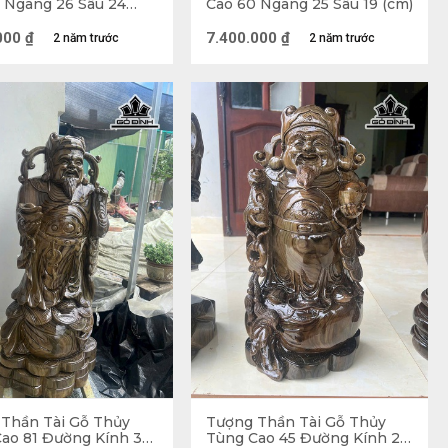
 Ngang 26 Sâu 24
Cao 60 Ngang 25 Sâu 19 (cm)
000
₫
7.400.000
₫
2 năm trước
2 năm trước
từ và phúc hậu
Thần Tài Gỗ Thủy
Tượng Thần Tài Gỗ Thủy
ao 81 Đường Kính 38
Tùng Cao 45 Đường Kính 25