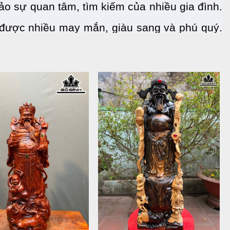
o sự quan tâm, tìm kiếm của nhiều gia đình. 
 được nhiều may mắn, giàu sang và phú quý. 
 cũng như những ý nghĩa mà tượng mang lại 
tin cho bạn về tượng Thần Tài.