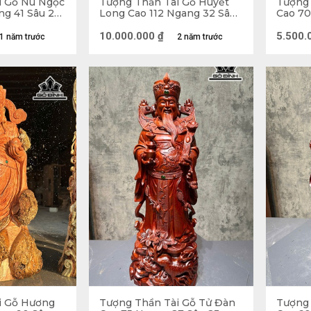
i Gỗ Nu Ngọc
Tượng Thần Tài Gỗ Huyết
Tượng 
g 41 Sâu 24
Long Cao 112 Ngang 32 Sâu
Cao 70
32 (cm)
10.000.000
₫
5.500.
1 năm trước
2 năm trước
i Gỗ Hương
Tượng Thần Tài Gỗ Tử Đàn
Tượng 