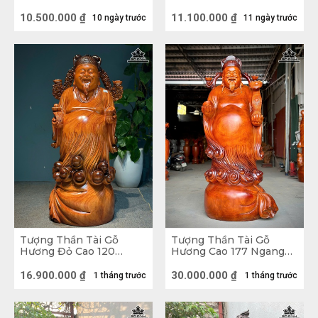
17 (cm)
50 Sâu 32 (cm)
10.500.000
₫
11.100.000
₫
10 ngày trước
11 ngày trước
3 ông Phúc Lộc Thọ là ai?
Trong dân gian xưa truyền lại, tượng Phúc Lộc Thọ
hay Phước Lộc Thọ hoặc Tam Đa đều chỉ ba vị thần
thể hiện sự mong muốn của con người xưa và nay. 3
ông Phúc Lộc Thọ luôn đứng chung với nhau thì mới
thể hiện đúng ý nghĩa phong thủy. Tượng Phúc Lộc
Thọ bằng gỗ được điêu khắc vô cùng sắc nét những
nhân vật có thật của Trung Hoa.
Tượng Thần Tài Gỗ
Tượng Thần Tài Gỗ
Hương Đỏ Cao 120
Hương Cao 177 Ngang
Ngang 45 Sâu 42 (cm)
77 Sâu 67 (cm)
16.900.000
₫
30.000.000
₫
1 tháng trước
1 tháng trước