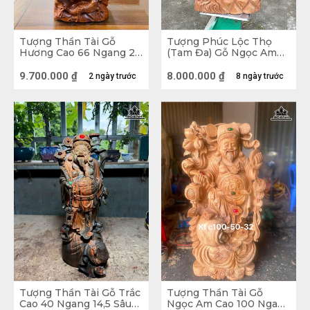
Tượng Thần Tài Gỗ
Tượng Phúc Lộc Thọ
Hương Cao 66 Ngang 26
(Tam Đa) Gỗ Ngọc Am
Sâu 16 (cm)
Cao 94 Ngang 45 Sâu 18
(cm)
9.700.000
₫
8.000.000
₫
2 ngày trước
8 ngày trước
Tượng Thần Tài Gỗ Trắc
Tượng Thần Tài Gỗ
Cao 40 Ngang 14,5 Sâu
Ngọc Am Cao 100 Ngang
Tượng gỗ Phúc Lộc Thọ gỗ Hương