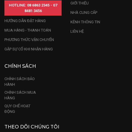
GIỚI THIỆU
HOTLINE: 08 6863 2345 - 07
8481 3456
NHÀ CUNG CẤP
HƯỚNG DẪN ĐẶT HÀNG
KÊNH THÔNG TIN
MUA HÀNG - THANH TOÁN
LIÊN HỆ
PHƯƠNG THỨC VẬN CHUYỂN
GẶP SỰ CỐ KHI NHẬN HÀNG
CHÍNH SÁCH
CHÍNH SÁCH BẢO
HÀNH
Tượng Tam Đa Phúc Lộc Thọ Gỗ Xưa
CHÍNH SÁCH MUA
HÀNG
Nếu bạn đang có nhu cầu sở hữu ngay một sản
QUY CHẾ HOẠT
phẩm tượng Phúc Lộc Thọ bằng gỗ. Hãy yên tâm lựa
ĐỘNG
chọn sản phẩm tại Gỗ Đỉnh với nhiều năm kinh
nghiệm trong nghề điêu khắc gỗ cùng với các nhân
THEO DÕI CHÚNG TÔI