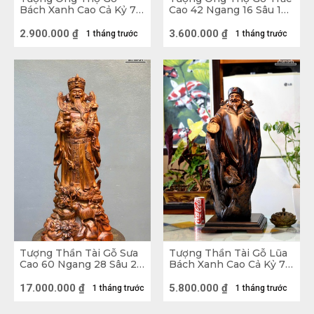
khắc dựa trên hình ảnh của nhân gian truyền lại giữ
Bách Xanh Cao Cả Kỷ 72
Cao 42 Ngang 16 Sâu 17
Ngang 26 Sâu 17 (cm) -
(cm)
được nét thần thái vốn có mà vẫn biểu trưng cho các
Kỷ Cao 10
2.900.000
₫
3.600.000
₫
1 tháng trước
1 tháng trước
muốn của người dân Việt.
Tượng Thần Tài Gỗ Sưa
Tượng Thần Tài Gỗ Lũa
Cao 60 Ngang 28 Sâu 20
Bách Xanh Cao Cả Kỷ 72
(cm)
Ngang 28 Sâu 20 (cm) -
Kỷ Cao 10
17.000.000
₫
5.800.000
₫
1 tháng trước
1 tháng trước