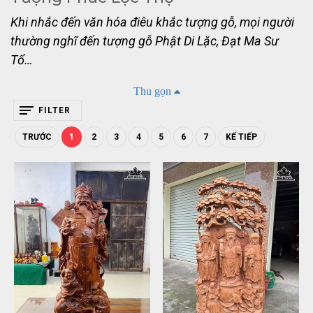
Khi nhắc đến văn hóa điêu khắc tượng gỗ, mọi người
thường nghĩ đến tượng gỗ Phật Di Lặc, Đạt Ma Sư
Tổ…
Thu gọn
Ngoài những tượng gỗ trên thì tượng Phúc Lộc Thọ
FILTER
được cho là rất phổ biến trong văn hóa người Việt
chúng ta.
Tượng gỗ Phúc Lộc Thọ ( Tam Đa )
được
TRƯỚC
1
2
3
4
5
6
7
KẾ TIẾP
bày trí, thờ phụng trong nhà như thể hiện những
mong muốn của con người là hạnh phúc, tài lộc và
trường thọ. Vậy mọi người cùng tìm hiểu nhé!