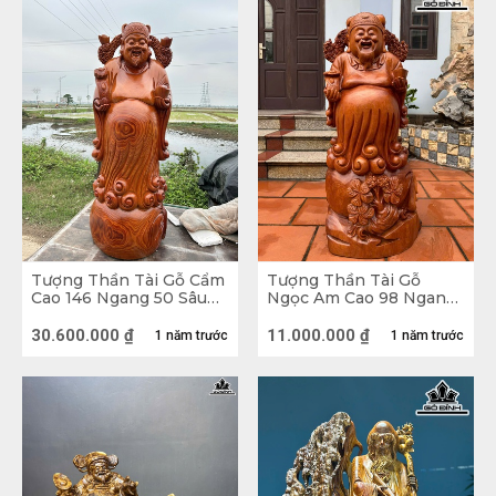
Tượng Thần Tài Gỗ Cẩm
Tượng Thần Tài Gỗ
Cao 146 Ngang 50 Sâu
Ngọc Am Cao 98 Ngang
46 (cm)
41 Sâu 30 (cm)
30.600.000
₫
11.000.000
₫
1 năm trước
1 năm trước
Tượng Tam Đa Phúc Lộc Thọ gỗ nu Hương