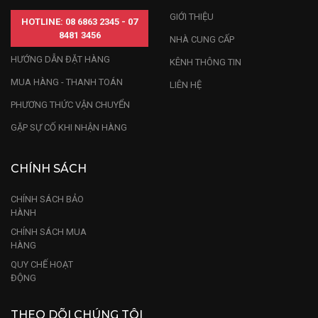
GIỚI THIỆU
HOTLINE: 08 6863 2345 - 07
8481 3456
NHÀ CUNG CẤP
HƯỚNG DẪN ĐẶT HÀNG
KÊNH THÔNG TIN
MUA HÀNG - THANH TOÁN
LIÊN HỆ
PHƯƠNG THỨC VẬN CHUYỂN
GẶP SỰ CỐ KHI NHẬN HÀNG
CHÍNH SÁCH
CHÍNH SÁCH BẢO
Tượng Tam Đa Phúc Lộc Thọ Gỗ Xưa
HÀNH
CHÍNH SÁCH MUA
Nếu bạn đang có nhu cầu sở hữu ngay một sản
HÀNG
phẩm tượng Phúc Lộc Thọ bằng gỗ. Hãy yên tâm lựa
QUY CHẾ HOẠT
ĐỘNG
chọn sản phẩm tại Gỗ Đỉnh với nhiều năm kinh
nghiệm trong nghề điêu khắc gỗ cùng với các nhân
THEO DÕI CHÚNG TÔI