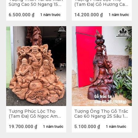
khắc dựa trên hình ảnh của nhân gian truyền lại giữ
Sừng Cao 50 Ngang 15
(Tam Đa) Gỗ Hương Cao
Sâu 15 (cm)
58 Ngang 18 Sâu 14 (cm)
được nét thần thái vốn có mà vẫn biểu trưng cho các
6.500.000
₫
14.200.000
₫
1 năm trước
1 năm trước
muốn của người dân Việt.
Tượng Phúc Lộc Thọ
Tượng Ông Thọ Gỗ Trắc
(Tam Đa) Gỗ Ngọc Am
Cao 60 Ngang 25 Sâu 15
Cao 92 Ngang 112 Sâu 39
(cm) - 6kg
(cm) - 80kg
19.700.000
₫
5.100.000
₫
1 năm trước
1 năm trước