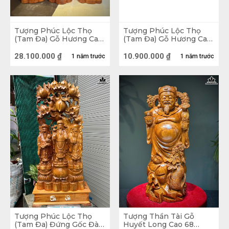
Tượng Phúc Lộc Thọ
Tượng Phúc Lộc Thọ
(Tam Đa) Gỗ Hương Cao
(Tam Đa) Gỗ Hương Cao
80 Ngang 25 Sâu 22 (cm)
50 Ngang 20 Sâu 17 (cm)
28.100.000
₫
10.900.000
₫
1 năm trước
1 năm trước
Tượng Phúc Lộc Thọ
Tượng Thần Tài Gỗ
(Tam Đa) Đứng Gốc Đào
Huyết Long Cao 68
Tượng gỗ Phúc Lộc Thọ gỗ Hương