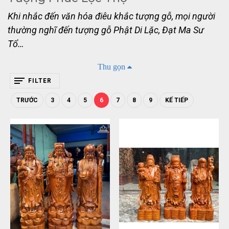
Khi nhắc đến văn hóa điêu khắc tượng gỗ, mọi người
thường nghĩ đến tượng gỗ Phật Di Lặc, Đạt Ma Sư
Tổ…
Thu gọn
Ngoài những tượng gỗ trên thì tượng Phúc Lộc Thọ
FILTER
được cho là rất phổ biến trong văn hóa người Việt
chúng ta.
Tượng gỗ Phúc Lộc Thọ ( Tam Đa )
được
TRƯỚC
3
4
5
6
7
8
9
KẾ TIẾP
bày trí, thờ phụng trong nhà như thể hiện những
mong muốn của con người là hạnh phúc, tài lộc và
trường thọ. Vậy mọi người cùng tìm hiểu nhé!