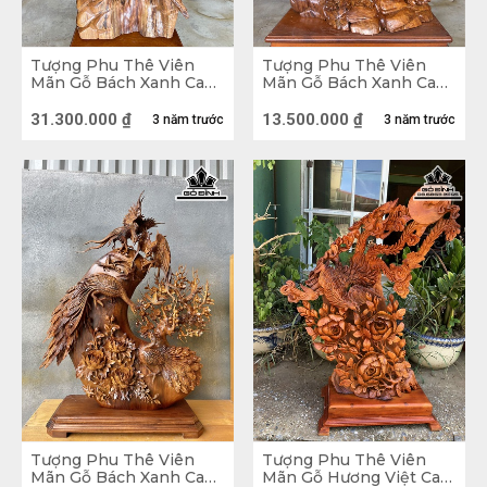
Tượng Phu Thê Viên
Tượng Phu Thê Viên
Mãn Gỗ Bách Xanh Cao
Mãn Gỗ Bách Xanh Cao
128 Ngang 83 Sâu 50
85 Ngang 56 Sâu 26 (cm)
(cm)
31.300.000
₫
13.500.000
₫
3 năm trước
3 năm trước
Tượng gỗ Phu Thê Viên Mãn Gỗ Hương
Tượng Phu Thê Viên
Tượng Phu Thê Viên
Mãn Gỗ Bách Xanh Cao
Mãn Gỗ Hương Việt Cao
Con chim Công 