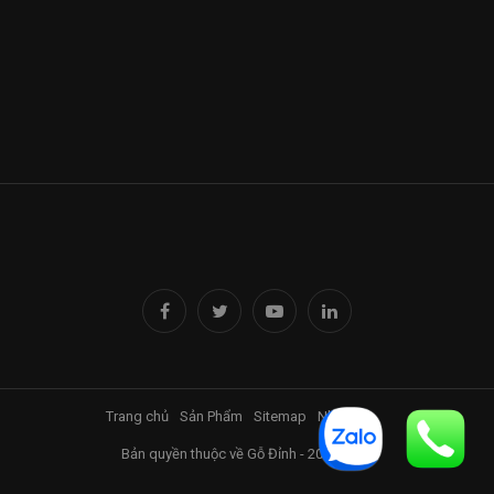
Tượng Phu Thê Viên Mãn Gỗ Hương
Vị trí đặt tượng phù hợp với phong thủy
Tượng Phu Thê Viên Mãn hay tượng cây bon sai 
đều là bức tượng phong thủy khá dễ tính. Có thể 
đặt tượng ở phòng khách, phòng ngủ của vợ chồng, 
phòng làm việc, hành lang cầu thang,... Nên đặt 
tượng trên đôn gỗ hoặc trên kệ ti vi, đảm bảo độ 
Trang chủ
Sản Phẩm
Sitemap
Nhà Đỉnh
sạch sẽ, sáng sủa, không gian tốt để tượng phát 
Bản quyền thuộc về Gỗ Đỉnh - 2017-2025
huy giá trị phong thủy tốt nhất. 