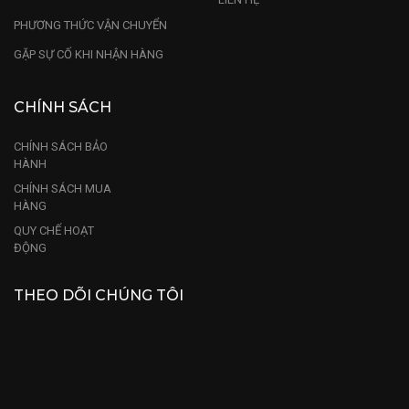
lại vận khí,may mắn, sự thịnh vượng, giàu có cho 
PHƯƠNG THỨC VẬN CHUYỂN
gia chủ. 
GẶP SỰ CỐ KHI NHẬN HÀNG
CHÍNH SÁCH
CHÍNH SÁCH BẢO
HÀNH
CHÍNH SÁCH MUA
HÀNG
QUY CHẾ HOẠT
ĐỘNG
THEO DÕI CHÚNG TÔI