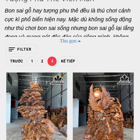
Bon sai gỗ hay tượng phu thê đều là thú chơi cảnh 
cực kì phổ biến hiện nay. Mặc dù không sống động 
như thú chơi bon sai sống nhưng bon sai gỗ lại lắng 
đọng và mang nét độc đáo của riêng mình, không 
Thu gọn
những thế giá trị phong thủy mà nó mang lại cũng 
FILTER
vô cùng to lớn. Tượng Phu Thê Viên Mãn hay Bon 
TRƯỚC
1
2
3
KẾ TIẾP
sai thể hiện được những nét riêng và ý nghĩa riêng. 
Hôm nay, chúng ta hãy cùng nhau tìm hiểu về tượng 
gỗ này nhé. 