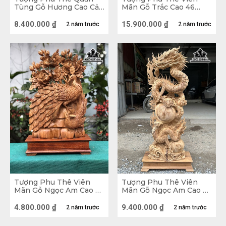
Tùng Gỗ Hương Cao Cả
Mãn Gỗ Trắc Cao 46
lại vận khí,may mắn, sự thịnh vượng, giàu có cho 
Kỷ 48 Ngang 60 Sâu 34
Ngang 60 Sâu 18 (cm)
gia chủ. 
(cm)
8.400.000
₫
15.900.000
₫
2 năm trước
2 năm trước
Tượng Phu Thê Viên
Tượng Phu Thê Viên
Mãn Gỗ Ngọc Am Cao 66
Mãn Gỗ Ngọc Am Cao Cả
Ngang 38 Sâu 15 (cm)
Kỷ 101 Riêng Tượng 91
Ngang 39 Sâu 20 (cm)
4.800.000
₫
9.400.000
₫
2 năm trước
2 năm trước