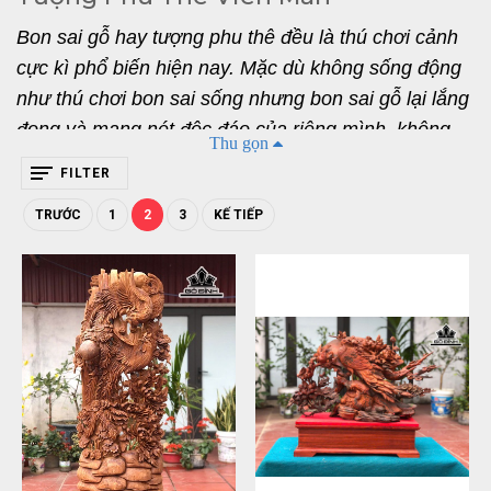
Bon sai gỗ hay tượng phu thê đều là thú chơi cảnh 
cực kì phổ biến hiện nay. Mặc dù không sống động 
như thú chơi bon sai sống nhưng bon sai gỗ lại lắng 
đọng và mang nét độc đáo của riêng mình, không 
Thu gọn
những thế giá trị phong thủy mà nó mang lại cũng 
FILTER
vô cùng to lớn. Tượng Phu Thê Viên Mãn hay Bon 
TRƯỚC
1
2
3
KẾ TIẾP
sai thể hiện được những nét riêng và ý nghĩa riêng. 
Hôm nay, chúng ta hãy cùng nhau tìm hiểu về tượng 
gỗ này nhé. 