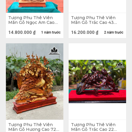
Tượng Phu Thê Viên
Tượng Phu Thê Viên
Mãn Gỗ Ngọc Am Cao
Mãn Gỗ Trắc Cao 43
128 Ngang 47 Sâu 23
Ngang 70 Sâu 32 (cm) -
(cm)
Cả Kỷ Cao 58
14.800.000
₫
16.200.000
₫
1 năm trước
2 năm trước
Tượng gỗ Phu Thê Viên Mãn Gỗ Hương
Tượng Phu Thê Viên
Tượng Phu Thê Viên
Mãn Gỗ Hương Cao 72
Mãn Gỗ Trắc Cao 22
Con chim Công 