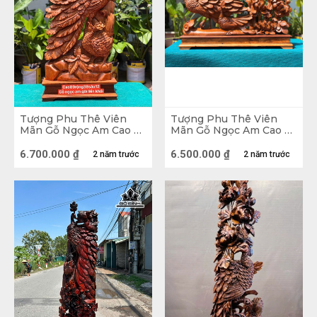
tâm hồn ưa thích sự tĩnh lặng, thích chiêm nghiệm 
và tìm kiếm sự độc đáo, đồng điệu trong tâm hồn 
mình. Bon sai gỗ cũng mang lại những giá trị phong 
thủy rất to lớn cho gia đình, dù tĩnh nhưng không 
chết, chính sự tĩnh đó đã mang lại nét đẹp riêng cho 
loại tượng này. 
Tượng Phu Thê Viên
Tượng Phu Thê Viên
Mãn Gỗ Ngọc Am Cao 89
Mãn Gỗ Ngọc Am Cao 41
Ngang 38 Sâu 12 (cm)
Ngang 60 Sâu 10 (cm)
6.700.000
₫
6.500.000
₫
2 năm trước
2 năm trước