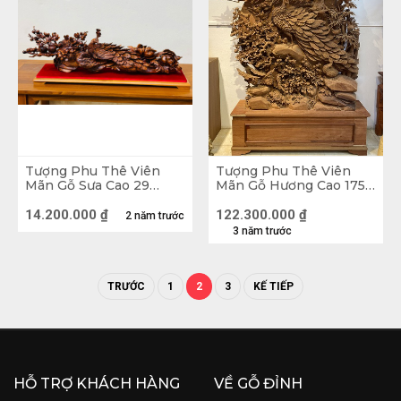
Tượng Phu Thê Viên
Tượng Phu Thê Viên
Mãn Gỗ Sưa Cao 29
Mãn Gỗ Hương Cao 175
Ngang 80 Sâu 18 (cm)
Ngang 118 Sâu 16 (cm)
14.200.000
₫
122.300.000
₫
2 năm trước
3 năm trước
TRƯỚC
1
2
3
KẾ TIẾP
HỖ TRỢ KHÁCH HÀNG
VỀ GỖ ĐỈNH