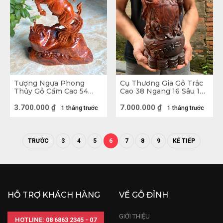
Tượng Ngựa Phong
Cụ Thương Gia Gỗ Trắc
Thủy Gỗ Cẩm Cao 54
Cao 38 Ngang 16 Sâu 14
Ngang 35 Sâu 13 (cm) -
(cm)
6kg
3.700.000
₫
7.000.000
₫
1 tháng trước
1 tháng trước
TRƯỚC
3
4
5
6
7
8
9
KẾ TIẾP
HỖ TRỢ KHÁCH HÀNG
VỀ GỖ ĐỈNH
Tượng Gỗ Gia Cát Lượng Khổng Minh
GIỚI THIỆU
HOTLINE: 08 6863 2345 - 07