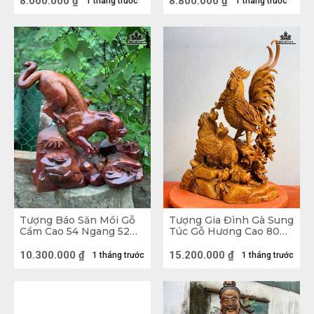
8.000.000
₫
8.800.000
₫
1 tháng trước
1 tháng trước
và cách bố trí riêng. Tượng Gỗ Mỹ Nghệ đẹp được 
hình thành từ những khúc gỗ thô sơ, mộc mạc cùng 
với bàn tay điêu luyện của các nghệ nhân để tạo 
nên một bức Tượng Gỗ Nghệ Thuật. 
Ý nghĩa Tượng Gỗ Phong Thủy
Tượng Gỗ Phong Thủy mang ý nghĩa về thu hút tài 
lộc, tiền tài, của cải và chuyển hóa những năng 
lượng không tốt để mang lại những năng tốt cho 
ngôi nhà. Một số vật phẩm hút tài lộc tiêu biểu như 
sau: Tượng Cóc ( Thiềm Thừ ), Tượng Cá Chép, 
Tượng Rồng vờn ngọc,... 
Tượng Báo Săn Mồi Gỗ
Tượng Gia Đình Gà Sung
Cẩm Cao 54 Ngang 52
Túc Gỗ Hương Cao 80
Sâu 38 (cm)
Ngang 52 Sâu 27 (cm)
10.300.000
₫
15.200.000
₫
1 tháng trước
1 tháng trước