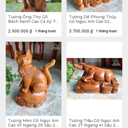
Tượng Ông Thọ Gỗ
Tượng Dê Phong Thủy
Bách Xanh Cao Cả Kỷ 72
Gỗ Ngọc Am Cao 52
Ngang 26 Sâu 17 (cm) -
Ngang 41 Sâu 158 (cm) -
Kỷ Cao 10
8kg
2.900.000
₫
3.700.000
₫
Tượng Gỗ Đạt Ma Giáo Hóa
1 tháng trước
1 tháng trước
Tượng Gỗ mang ý nghĩa của bình an, phước
lành: Tượng Phật Thích Ca, tượng Phật A Di
Đà, tượng Quan Âm Bồ Tát, tượng Địa Tạng
Vương Bồ Tát,... Những bức tượng này đều
mang ý nghĩa cầu bình an, mang đến những
điều tốt đẹp cho gia chủ. Nên cần để những
nơi trang nghiêm phù hợp.
Tượng Mèo Gỗ Ngọc Am
Tượng Trâu Gỗ Ngọc Am
Cao 47 Ngang 29 Sâu 22
Cao 27 Ngang 41 Sâu 23