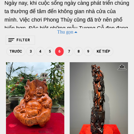
Ngày nay, khi cuộc sống ngày càng phát triển chúng 
ta thường để tâm đến không gian nhà cửa của 
mình. Việc chơi Phong Thủy cũng đã trở nên phổ 
biến hơn. Đặc biệt những mẫu Tượng Gỗ đẹp đang 
Thu gọn
được rất nhiều người ưa chuộng và săn đón. 
FILTER
TRƯỚC
3
4
5
6
7
8
9
KẾ TIẾP