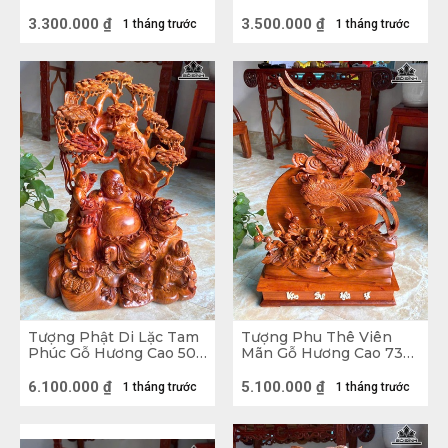
(cm)
(cm) - 11kg
3.300.000
₫
3.500.000
₫
1 tháng trước
1 tháng trước
Tượng Phật Di Lặc Tam
Tượng Phu Thê Viên
Phúc Gỗ Hương Cao 50
Mãn Gỗ Hương Cao 73
Ngang 37 Sâu 20 (cm) -
Ngang 44 Sâu 10 (cm)
8kg
6.100.000
₫
5.100.000
₫
1 tháng trước
1 tháng trước