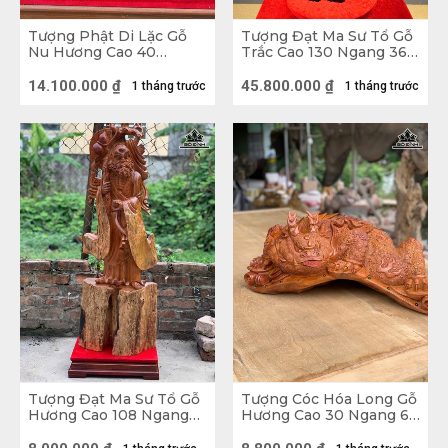
Tượng Phật Di Lặc Gỗ
Tượng Đạt Ma Sư Tổ Gỗ
Nu Hương Cao 40
Trắc Cao 130 Ngang 36
Ngang 35 Sâu 24 (cm)
Sâu 26 (cm)
14.100.000
₫
45.800.000
₫
1 tháng trước
1 tháng trước
Tượng gỗ Phật Di Lặc
Tượng Gỗ là gì?
Tượng Gỗ là một trong những vật phẩm mang 
nhiều ý nghĩa, cũng như thể hiện được phong cách 
Tượng Đạt Ma Sư Tổ Gỗ
Tượng Cóc Hóa Long Gỗ
của gia chủ khi trưng bày. Mỗi bức Tượng Gỗ 
Hương Cao 108 Ngang
Hương Cao 30 Ngang 68
58 Sâu 18 (cm)
Sâu 35 (cm)
Phong Thủy đều mang nét đẹp riêng, ý nghĩa riêng 