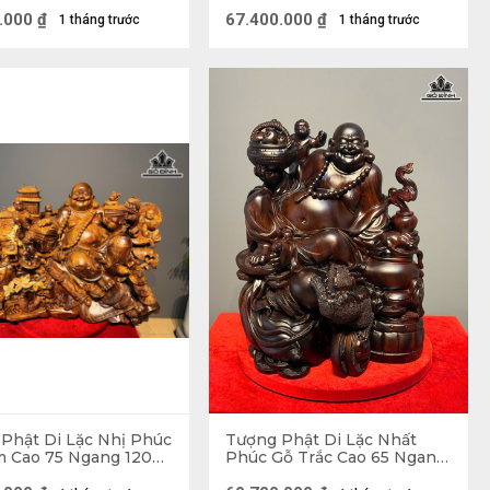
)
120 Sâu 40 (cm)
.000
₫
67.400.000
₫
1 tháng trước
1 tháng trước
Phật Di Lặc Nhị Phúc
Tượng Phật Di Lặc Nhất
 Cao 75 Ngang 120
Phúc Gỗ Trắc Cao 65 Ngang
 (cm)
55 Sâu 40 (cm)