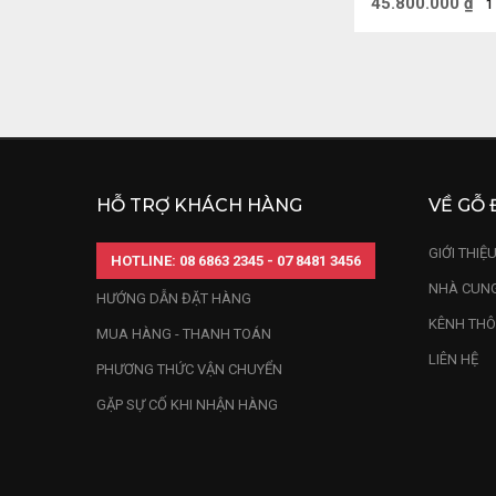
45.800.000
₫
1
HỖ TRỢ KHÁCH HÀNG
VỀ GỖ 
GIỚI THIỆ
HOTLINE: 08 6863 2345 - 07 8481 3456
NHÀ CUNG
HƯỚNG DẪN ĐẶT HÀNG
KÊNH THÔ
Tượng Gỗ mang
MUA HÀNG - THANH TOÁN
LIÊN HỆ
Tát, tượng Đị
PHƯƠNG THỨC VẬN CHUYỂN
điều tốt đẹp c
GẶP SỰ CỐ KHI NHẬN HÀNG