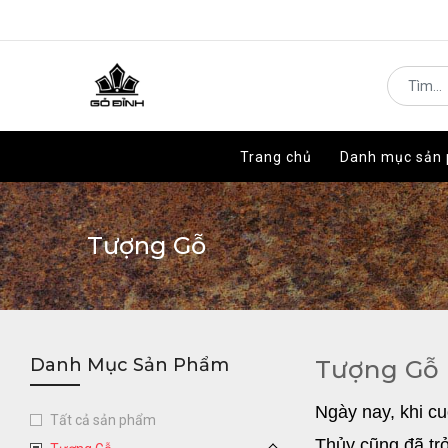
Trang chủ
Trang chủ
Danh mục sản
Danh mục sản
Tượng Gỗ
Danh Mục Sản Phẩm
Tượng Gỗ
Ngày nay, khi c
Tất cả sản phẩm
Thủy cũng đã tr