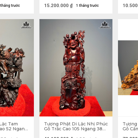
ng 48 Sâu 28
30 Sâu 25 (cm)
26 (cm
15.200.000
₫
10.500
 tháng trước
1 tháng trước
 Lặc Tam
Tượng Phật Di Lặc Nhị Phúc
Tượng 
Cao 52 Ngang
Gỗ Trắc Cao 105 Ngang 38
Gỗ Cẩm
Sâu 20 (cm)
Sâu 50