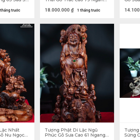
62 Sâu 40 (cm)
20 (cm
18.000.000
₫
14.100
 tháng trước
1 tháng trước
Tượng Cóc Ngậm Tiền Gỗ Nu Xá 
ý nghĩa trấn trạch hay trừ tà: Tượng Quan Công,
ợp những bức tượng này đều sẽ phát huy tác dụng 
Lặc Nhất
Tượng Phật Di Lặc Ngũ
Tượng
Gỗ Nu Ngọc
Phúc Gỗ Sưa Cao 61 Ngang
Sừng C