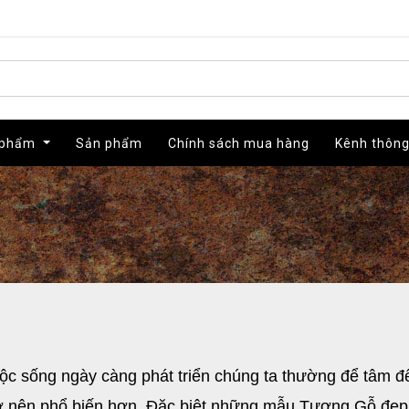
 phẩm
 phẩm
Sản phẩm
Sản phẩm
Chính sách mua hàng
Chính sách mua hàng
Kênh thông
Kênh thông
uộc sống ngày càng phát triển chúng ta thường để tâm đ
ở nên phổ biến hơn. Đặc biệt những mẫu Tượng Gỗ đẹp 