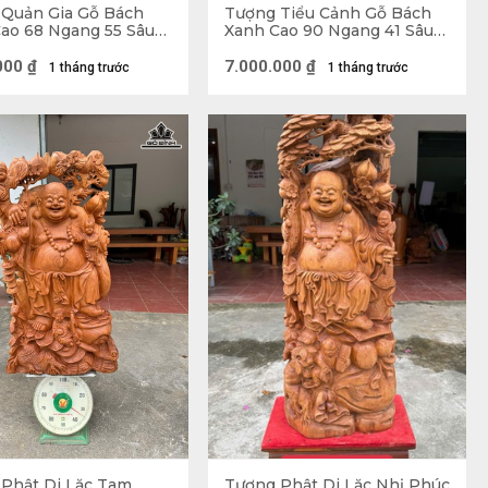
Quản Gia Gỗ Bách
Tượng Tiểu Cảnh Gỗ Bách
ao 68 Ngang 55 Sâu
Xanh Cao 90 Ngang 41 Sâu
)
38 (cm)
000
₫
7.000.000
₫
1 tháng trước
1 tháng trước
Lặc
Phật Di Lặc Tam
Tượng Phật Di Lặc Nhị Phúc