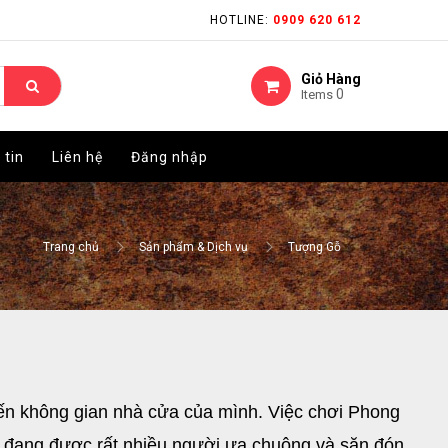
HOTLINE:
HOTLINE:
0909 620 612
0909 620 612
Giỏ Hàng
Giỏ Hàng
0
0
Items
Items
 tin
 tin
Liên hệ
Liên hệ
Đăng nhập
Đăng nhập
Trang chủ
Sản phẩm & Dịch vụ
Tượng Gỗ
ến không gian nhà cửa của mình. Việc chơi Phong 
đang được rất nhiều người ưa chuộng và săn đón. 