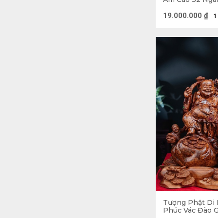
(cm)
19.000.000
₫
1
Tượng Gỗ mang 
ở vị trí phù h
Tượng Phật Di 
Phúc Vác Đào 