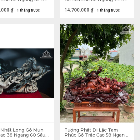
)
22 (cm)
.000
₫
14.700.000
₫
1 tháng trước
1 tháng trước
Xị ( Gù Hương )
 Tượng Đạt Ma Sư Tổ, Tượng Tế Công,... Khi đặt
của mình bảo vệ gia chủ.
 Nhất Long Gỗ Mun
Tượng Phật Di Lặc Tam
ao 38 Ngang 60 Sâu
Phúc Gỗ Trắc Cao 58 Ngang