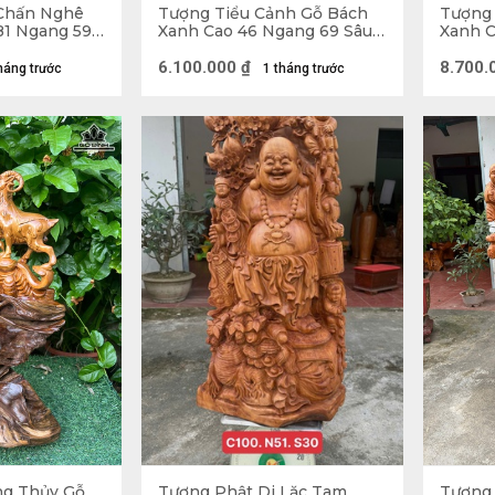
Chấn Nghê
Tượng Tiểu Cảnh Gỗ Bách
Tượng 
81 Ngang 59
Xanh Cao 46 Ngang 69 Sâu
Xanh C
24 (cm)
30 (cm
6.100.000
₫
8.700.
háng trước
1 tháng trước
Tượng gỗ Phật Di 
à gì?
g Thủy Gỗ
Tượng Phật Di Lặc Tam
Tượng 