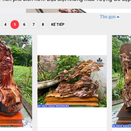
Thu gọn
4
5
6
7
8
KẾ TIẾP