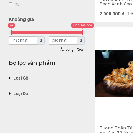
Tượng Gỗ là một
Bách Xanh Cao
nu
Sâu 20 (cm)
Mỗi bức Tượng G
2.000.000
₫
1 t
hình thành từ n
Khoảng giá
₫0
₫420,200,000
Nghệ Thuật. 
Ý nghĩa T
₫
₫
Xóa
Tượng Gỗ Phong T
lại những năng t
Bộ lọc sản phẩm
Tượng Rồng vờn 
Loại Gỗ
Loại Đá
Tượng Thần Tà
Am Cao 32 Nga