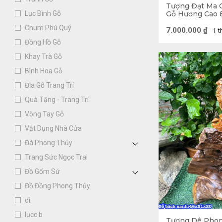
Tượng Đạt Ma 
Gỗ Hương Cao 
Lục Bình Gỗ
Sâu 45 (cm)
Chum Phú Quý
7.000.000
₫
1 t
Đồng Hồ Gỗ
Khay Trà Gỗ
Bình Hoa Gỗ
Đĩa Gỗ Trang Trí
Quà Tặng - Trang Trí
Vòng Tay Gỗ
Vật Dụng Nhà Cửa
Đá Phong Thủy
Trang Sức Ngọc Trai
Đồ Gốm Sứ
Đồ Đồng Phong Thủy
di.
Tượng Gỗ l
lụcc b
Tượng Dê Phon