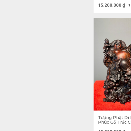
Am Cao 45 Nga
(cm)
15.200.000
₫
1
Tượng Phật Di
Phúc Gỗ Trắc 
48 Sâu 28 (cm)