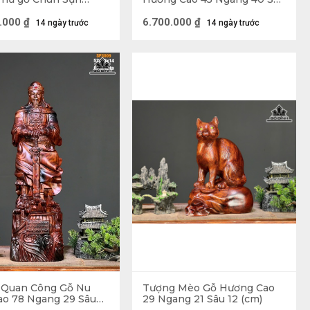
Cao 55 Ngang 50 Sâu
22 (cm)
)
.000
₫
6.700.000
₫
14 ngày trước
14 ngày trước
Xị ( Gù Hương )
 Tượng Đạt Ma Sư Tổ, Tượng Tế Công,... Khi đặt
của mình bảo vệ gia chủ.
 Quan Công Gỗ Nu
Tượng Mèo Gỗ Hương Cao
ao 78 Ngang 29 Sâu
29 Ngang 21 Sâu 12 (cm)