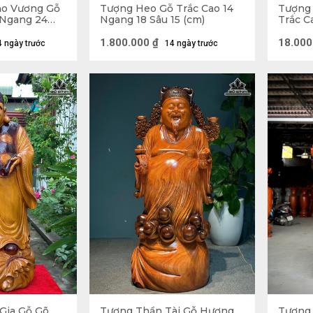
o Vương Gỗ
Tượng Heo Gỗ Trắc Cao 14
Tượng 
 Ngang 24
Ngang 18 Sâu 15 (cm)
Trắc C
20 (cm
1.800.000
₫
18.000
4 ngày trước
14 ngày trước
Tượng gỗ Phật Di 
à gì?
Gia Gỗ Gõ
Tượng Thần Tài Gỗ Hương
Tượng