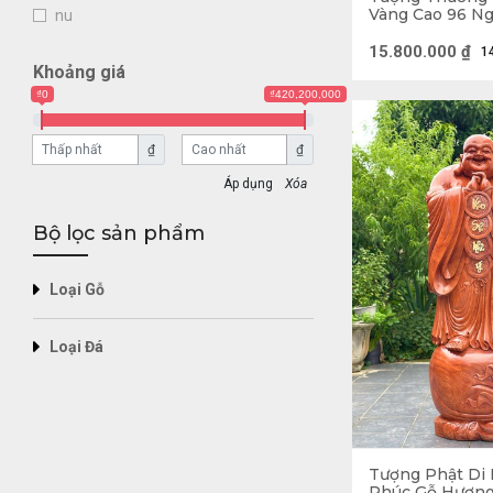
Tượng Gỗ là một
Vàng Cao 96 Ng
nu
43 (cm)
Mỗi bức Tượng G
15.800.000
₫
1
hình thành từ n
Khoảng giá
₫0
₫420,200,000
Nghệ Thuật. 
Ý nghĩa T
₫
₫
Xóa
Tượng Gỗ Phong T
lại những năng t
Bộ lọc sản phẩm
Tượng Rồng vờn 
Loại Gỗ
Loại Đá
Tượng Phật Di 
Phúc Gỗ Hương