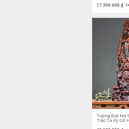
Sâu 30 (cm)
17.350.000
₫
1
Tượng Đạt Ma 
Trắc Cả Kỷ Gỗ 
Ngang 41 Sâu 25