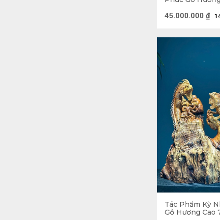
Ngang 75 Sâu 6
45.000.000
₫
1
Tượng Gỗ mang 
ở vị trí phù h
Tác Phẩm Kỳ N
Gỗ Hương Cao 