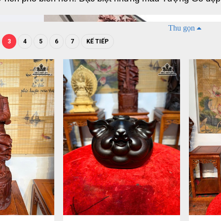
Thu gọn
3
4
5
6
7
KẾ TIẾP