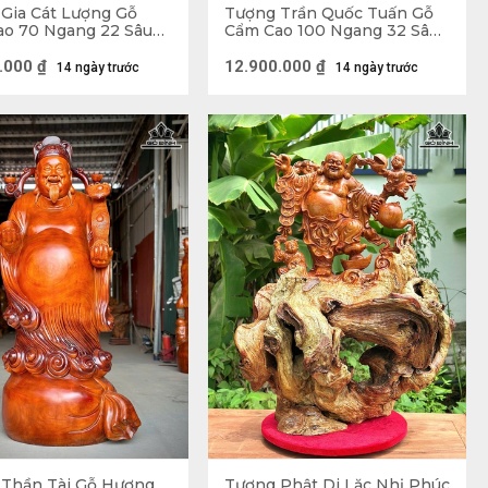
Gia Cát Lượng Gỗ
Tượng Trần Quốc Tuấn Gỗ
ao 70 Ngang 22 Sâu
Cẩm Cao 100 Ngang 32 Sâu
)
26 (cm)
.000
₫
12.900.000
₫
14 ngày trước
14 ngày trước
Lặc
 Thần Tài Gỗ Hương
Tượng Phật Di Lặc Nhị Phúc