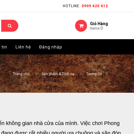
HOTLINE:
HOTLINE:
0909 620 612
0909 620 612
Giỏ Hàng
Giỏ Hàng
0
0
Items
Items
 tin
 tin
Liên hệ
Liên hệ
Đăng nhập
Đăng nhập
Trang chủ
Sản phẩm & Dịch vụ
Tượng Gỗ
ến không gian nhà cửa của mình. Việc chơi Phong 
đang được rất nhiều người ưa chuộng và săn đón. 