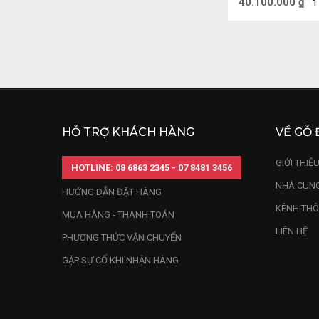
Không Kỷ 103
40.100.000
₫
1
HỖ TRỢ KHÁCH HÀNG
VỀ GỖ 
GIỚI THIỆ
HOTLINE: 08 6863 2345 - 07 8481 3456
NHÀ CUNG
HƯỚNG DẪN ĐẶT HÀNG
KÊNH THÔ
Tượng Gỗ mang
MUA HÀNG - THANH TOÁN
LIÊN HỆ
Tát, tượng Đị
PHƯƠNG THỨC VẬN CHUYỂN
điều tốt đẹp c
GẶP SỰ CỐ KHI NHẬN HÀNG