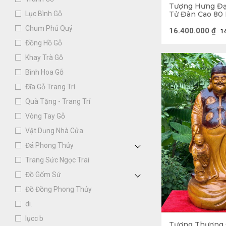
Tượng Hưng Đạ
Tử Đàn Cao 80
Lục Bình Gỗ
Sâu 22 (cm)
Chum Phú Quý
16.400.000
₫
1
Đồng Hồ Gỗ
Khay Trà Gỗ
Bình Hoa Gỗ
Đĩa Gỗ Trang Trí
Quà Tặng - Trang Trí
Vòng Tay Gỗ
Vật Dụng Nhà Cửa
Đá Phong Thủy
Trang Sức Ngọc Trai
Đồ Gốm Sứ
Đồ Đồng Phong Thủy
di.
Tượng Gỗ l
lụcc b
Tượng Thương 