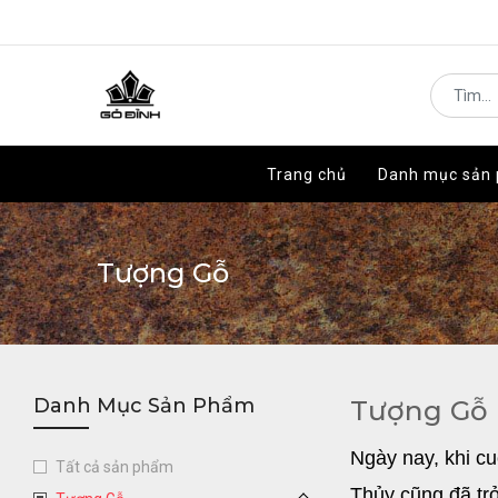
Trang chủ
Trang chủ
Danh mục sản
Danh mục sản
Tượng Gỗ
Danh Mục Sản Phẩm
Tượng Gỗ
Ngày nay, khi c
Tất cả sản phẩm
Thủy cũng đã tr