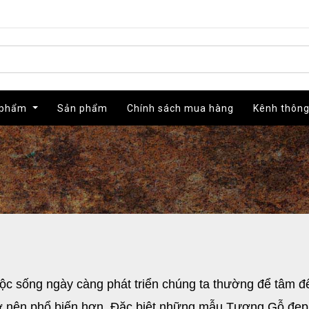
 phẩm
 phẩm
Sản phẩm
Sản phẩm
Chính sách mua hàng
Chính sách mua hàng
Kênh thông
Kênh thông
uộc sống ngày càng phát triển chúng ta thường để tâm đ
ở nên phổ biến hơn. Đặc biệt những mẫu Tượng Gỗ đẹp 