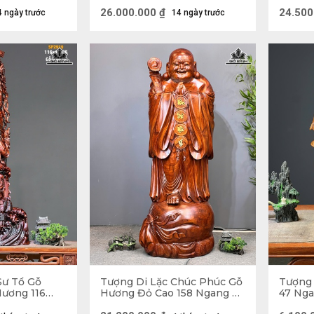
Sâu 28 (cm) - TG Cao 103
18 (cm)
Ngang 48 Sâu 25 (cm)
26.000.000
₫
24.500
4 ngày trước
14 ngày trước
Sư Tổ Gỗ
Tượng Di Lặc Chúc Phúc Gỗ
Tượng 
Hương 116
Hương Đỏ Cao 158 Ngang 63
47 Nga
 (cm) -
Sâu 55 (cm)