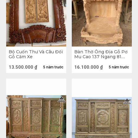
Bộ Cuốn Thư Và Câu Đối
Bàn Thờ Ông Địa Gỗ Pơ
Gỗ Căm Xe
Mu Cao 137 Ngang 81
Sâu 61 (cm)
13.500.000
₫
16.100.000
₫
5 năm trước
5 năm trước
Bàn Thờ Gỗ Cẩm
Một số nội thất phòng thờ phổ biến và cần thiết 
Trong nội thất phòng thờ, quan trọng nhất và không 
thể thiếu đó là sập thờ, bàn thờ và tủ thờ ( người ta 