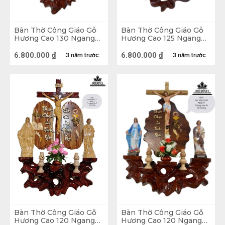
Bàn Thờ Công Giáo Gỗ
Bàn Thờ Công Giáo Gỗ
Hương Cao 130 Ngang
Hương Cao 125 Ngang
75 (cm) BT53
75 (cm) A13+
6.800.000
₫
6.800.000
₫
3 năm trước
3 năm trước
Bàn Thờ Gỗ Gụ
Ý nghĩa của phòng thờ 
Theo yếu tố tâm linh, phòng thờ là nơi thờ cúng ông 
Bàn Thờ Công Giáo Gỗ
Bàn Thờ Công Giáo Gỗ
bà, tổ tiên, các vị quan thần cai quản đất đai, nhà 
Hương Cao 120 Ngang
Hương Cao 120 Ngang