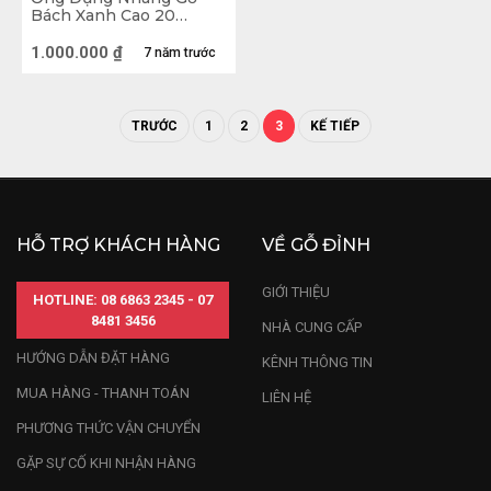
Bách Xanh Cao 20
Đường Kính 11 (cm)
1.000.000
₫
7 năm trước
TRƯỚC
1
2
3
KẾ TIẾP
HỖ TRỢ KHÁCH HÀNG
VỀ GỖ ĐỈNH
GIỚI THIỆU
HOTLINE: 08 6863 2345 - 07
8481 3456
NHÀ CUNG CẤP
HƯỚNG DẪN ĐẶT HÀNG
KÊNH THÔNG TIN
MUA HÀNG - THANH TOÁN
LIÊN HỆ
PHƯƠNG THỨC VẬN CHUYỂN
Bàn Thờ Gỗ Hương
GẶP SỰ CỐ KHI NHẬN HÀNG
Sập thờ
: Được đục đẽo tỉ mỉ với nhiều hoa văn khéo 