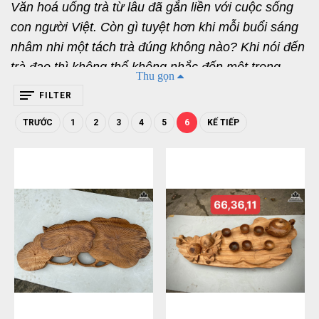
Văn hoá uống trà từ lâu đã gắn liền với cuộc sống 
con người Việt. Còn gì tuyệt hơn khi mỗi buổi sáng 
nhâm nhi một tách trà đúng không nào? Khi nói đến 
trà đạo thì không thể không nhắc đến một trong 
Thu gọn
những dụng cụ trà đạo không thể thiếu trong văn 
FILTER
hóa thưởng Trà. Khay trà gỗ mang một ý nghĩa rất 
TRƯỚC
1
2
3
4
5
6
KẾ TIẾP
đặc trưng, vậy khay trà có ý nghĩa như thế nào? Gỗ 
Đỉnh sẽ giúp mọi người đưa ra câu trả lời qua bài 
viết này.