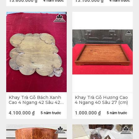
15.600.000
₫
13.100.000
₫
4 năm trước
4 năm trước
không thể thiếu nhất là khay trà. Khi cuộc sống ngày 
nay, bộn bề, lo toan phải gánh vác ta chỉ muốn bỏ 
lại phía sau những phiền muộn dùng một tách trà để 
trải lòng. Uống trà ở Việt Nam chúng ta được xem 
như một phong tục từ rất lâu cũng là thú vui tao nhã 
mang đậm nét văn hóa việt, giúp con người thả hồn 
vào thiên nhiên, tịnh tâm.
Khay Trà Gỗ Bách Xanh
Khay Trà Gỗ Hương Cao
Cao 4 Ngang 42 Sâu 42
4 Ngang 40 Sâu 27 (cm)
(cm)
4.100.000
₫
1.000.000
₫
5 năm trước
5 năm trước