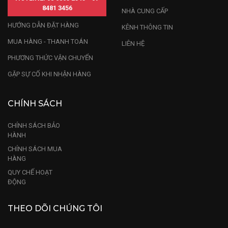
8481 3456
thẩm mỹ đẹp và tính chất chịu nhiệt tốt, đồ gốm sứ
NHÀ CUNG CẤP
HƯỚNG DẪN ĐẶT HÀNG
đã và đang được ứng dụng phổ biến như:
KÊNH THÔNG TIN
MUA HÀNG - THANH TOÁN
LIÊN HỆ
Sử dụng trong ẩm thực: Đồ gốm sứ được dùng là
PHƯƠNG THỨC VẬN CHUYỂN
GẶP SỰ CỐ KHI NHẬN HÀNG
CHÍNH SÁCH
CHÍNH SÁCH BẢO
HÀNH
CHÍNH SÁCH MUA
HÀNG
QUY CHẾ HOẠT
ĐỘNG
THEO DÕI CHÚNG TÔI