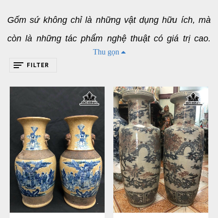
Gốm sứ không chỉ là những vật dụng hữu ích, mà
còn là những tác phẩm nghệ thuật có giá trị cao.
Thu gọn
Gốm sứ có thể tạo ra những ảnh hưởng tích cực đối
FILTER
với không gian sống và cuộc sống con người. Đôn
gốm sứ vẫn luôn giữ được vị trí quan trọng trong
văn hóa và nghệ thuật trang trí tại Việt Nam. Sử
dụng đôn gốm sứ trang trí cho nhà ở hay sân vườn
trở thành xu hướng từ xưa đến nay. Đôn gốm sứ là
vật trang trí truyền thống tuy đơn giản nhưng mang
vẻ đẹp độc đáo. Sau đây hãy cùng Vườn Gốm Việt
tìm hiểu về đôn gốm sứ qua bài viết dưới đây để