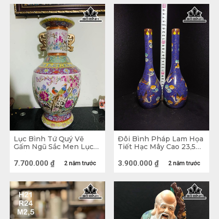
Di sản văn hóa: Đồ gốm sứ đóng vai trò quan trọ
Lục Bình Tứ Quý Vẽ
Đôi Bình Pháp Lam Họa
Gấm Ngũ Sắc Men Lục
Tiết Hạc Mây Cao 23,5
Thủy Cao 60 Đường
(cm) 1,8kg
Kính Bụng 94 (cm)
7.700.000
₫
3.900.000
₫
2 năm trước
2 năm trước