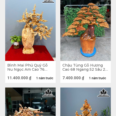
Bình Mai Phú Quý Gỗ
Chậu Tùng Gỗ Hương
Nu Ngọc Am Cao 76
Cao 68 Ngang 52 Sâu 21
Ngang 56 Sâu 32 (cm)
(cm)
11.400.000
₫
7.400.000
₫
1 năm trước
1 năm trước