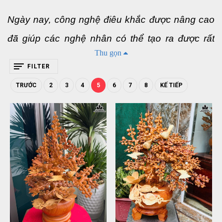
Ngày nay, công nghệ điêu khắc được nâng cao 
đã giúp các nghệ nhân có thể tạo ra được rất 
Thu gọn
nhiều sản phẩm với độ chân thật và tính thẩm 
FILTER
mỹ rất cao. Bình hoa gỗ là một sản phẩm khó 
TRƯỚC
2
3
4
5
6
7
8
KẾ TIẾP
bởi sự phức tạp cho việc điêu khắc các bông 
hoa và cân đối với bình hoa, thế nên sản phẩm 
này rất được ưa chuộng bởi nó đem lại sự độc 
đáo và giá trị hơn hẳn một bình hoa thông 
thường. Dưới đây là những dòng sản phẩm bình 
hoa gỗ tại Gỗ Đỉnh với sự đa dạng về kiểu dáng, 
chất liệu lẫn ý nghĩa.