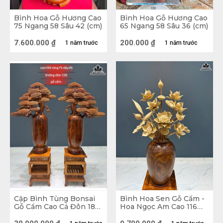
Bình Hoa Gỗ Hương Cao
Bình Hoa Gỗ Hương Cao
75 Ngang 58 Sâu 42 (cm)
65 Ngang 58 Sâu 36 (cm)
7.600.000
₫
200.000
₫
1 năm trước
1 năm trước
Cặp Bình Tùng Bonsai
Bình Hoa Sen Gỗ Cẩm -
Gỗ Cẩm Cao Cả Đôn 188
Hoa Ngọc Am Cao 116
Ngang 75 Sâu 36 (cm) -
Ngang 60 Sâu 45 -
Kèm Đôn - Không Đôn
Đường Kính Bình 32 Cao