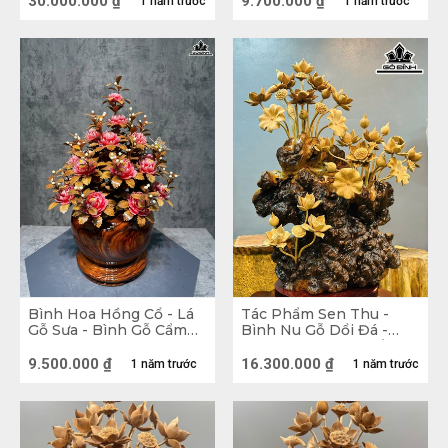
30.000.000
₫
9.700.000
₫
1 năm trước
1 năm trước
Cao 128
52 (cm)
Bình Hoa Hồng Cổ - Lá
Tác Phẩm Sen Thu -
Gỗ Sưa - Bình Gỗ Cẩm
Bình Nu Gỗ Dổi Đá -
Cao 65 Ngang 42 Sâu 42
Hoa Ngõ Am Cao Tổng
(cm)
Thể 130 Ngang 106 Sâu
9.500.000
₫
16.300.000
₫
1 năm trước
1 năm trước
48 ̣cm - 95kg
Bình hoa Sen gỗ Hương 