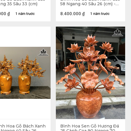
ng 35 Sâu 33 (cm)
58 Ngang 40 Sâu 26 (cm) -
Đường Kính 18 (cm)
000
₫
8.400.000
₫
1 năm trước
1 năm trước
ơng 
 thuần khiết, thanh cao mà vẫn rất tôn nghiêm. 
c, vượt ra khỏi tham - sân - si. 
ốt thế nên được người Việt dùng để trưng bàn thờ 
ên hoa Sen gỗ ra đời khi kỹ thuật điêu khắc phát 
 trong Phong Thủy giúp điều hòa vượng khí, đem 
nh Hoa Gỗ Bách Xanh
Bình Hoa Sen Gỗ Hương Đá
 Ngang 40 Sâu 26
25 Cành Coa 90 Ngang 70 -