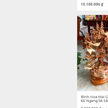
đường cong, nh
Sâu 30 (cm)
15.100.000
₫
ngát hương.
Bình Hoa Mai 
66 Ngang 56 Sâ