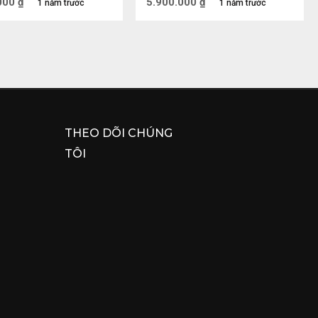
000
₫
5.900.000
₫
1 năm trước
1 năm trước
THEO DÕI CHÚNG
TÔI