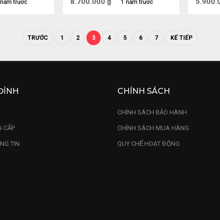
8.700.000
₫
5.900.
 năm trước
1 năm trước
TRƯỚC
1
2
3
4
5
6
7
KẾ TIẾP
ĐỈNH
CHÍNH SÁCH
U
CHÍNH SÁCH BẢO HÀNH
 CẤP
CHÍNH SÁCH MUA HÀNG
NG TIN
QUY CHẾ HOẠT ĐỘNG