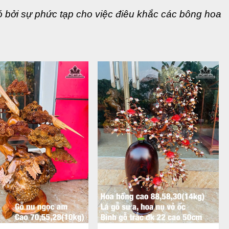
ó bởi sự phức tạp cho việc điêu khắc các bông hoa 
bởi nó đem lại sự độc đáo và giá trị hơn hẳn một 
gỗ tại Gỗ Đỉnh với sự đa dạng về kiểu dáng, chất 