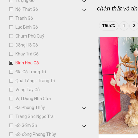
Tượng Gỗ
chân thật và tí
Nội Thất Gỗ
Tranh Gỗ
và cân đối với
TRƯỚC
1
2
Lục Bình Gỗ
bình hoa thông
Chum Phú Quý
liệu lẫn ý nghĩa
Đồng Hồ Gỗ
Khay Trà Gỗ
Bình Hoa Gỗ
Đĩa Gỗ Trang Trí
Quà Tặng - Trang Trí
Vòng Tay Gỗ
Vật Dụng Nhà Cửa
Đá Phong Thủy
Trang Sức Ngọc Trai
Đồ Gốm Sứ
Đồ Đồng Phong Thủy