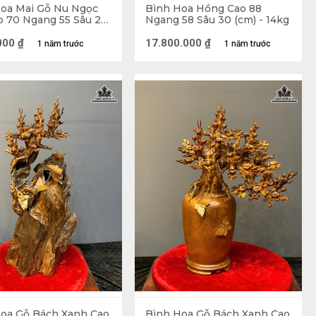
oa Mai Gỗ Nu Ngọc
Bình Hoa Hồng Cao 88
 70 Ngang 55 Sâu 28
Ngang 58 Sâu 30 (cm) - 14kg
 10kg
000
₫
17.800.000
₫
1 năm trước
1 năm trước
oa Gỗ Bách Xanh Cao
Bình Hoa Gỗ Bách Xanh Cao