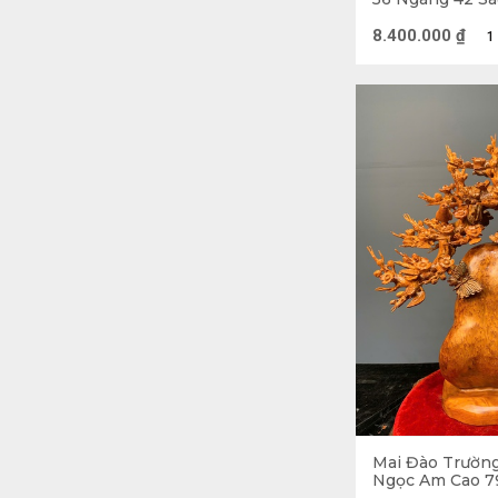
Đường Kính 16 
8.400.000
₫
1
Một bình hoa S
Sen, nhụy Sen,
sót. Quan trọng
lá, búp, đài S
thước Lỗ Ban. 
Sen gỗ.
Lọ Sen gỗ để b
kích thước bàn 
sẽ làm hỏng m
Bình hoa Sen g
đều là những l
Mai Đào Trườn
Ngọc Am Cao 7