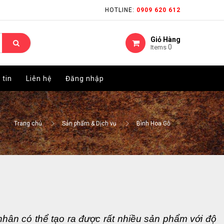
HOTLINE:
HOTLINE:
0909 620 612
0909 620 612
Giỏ Hàng
Giỏ Hàng
0
0
Items
Items
 tin
 tin
Liên hệ
Liên hệ
Đăng nhập
Đăng nhập
Trang chủ
Sản phẩm & Dịch vụ
Bình Hoa Gỗ
ân có thể tạo ra được rất nhiều sản phẩm với độ 