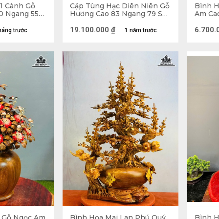
1 Cành Gỗ
Cặp Tùng Hạc Diên Niên Gỗ
Bình H
0 Ngang 55
Hương Cao 83 Ngang 79 Sâu
Am Cao
kg
29 (cm) - Đường Kính 21
(cm) -
(cm)
19.100.000
₫
6.700.
háng trước
1 năm trước
 Gỗ Ngọc Am
Bình Hoa Mai Lan Phú Quý
Bình H