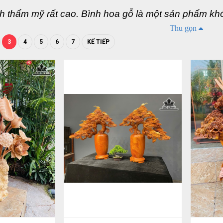
nh thẩm mỹ rất cao. Bình hoa gỗ là một sản phẩm kh
Thu gọn
 bình hoa, thế nên sản phẩm này rất được ưa chuộng 
3
4
5
6
7
KẾ TIẾP
 thường. Dưới đây là những dòng sản phẩm bình hoa 
.