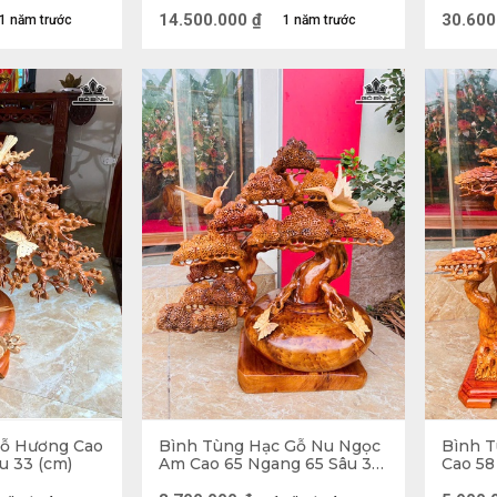
iều chi tiết cầu kỳ. Ngoài ra, một số loại gỗ còn t
(cm)
Đường 
Hương
14.500.000
₫
30.600
1 năm trước
1 năm trước
Gỗ Hương Cao
Bình Tùng Hạc Gỗ Nu Ngọc
Bình 
u 33 (cm)
Am Cao 65 Ngang 65 Sâu 36
Cao 58
(cm) - 15kg
- 9kg