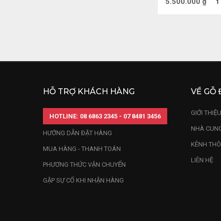
5.500.000
₫
1
HỖ TRỢ KHÁCH HÀNG
VỀ GỖ 
GIỚI THIỆ
HOTLINE: 08 6863 2345 - 07 8481 3456
NHÀ CUNG
HƯỚNG DẪN ĐẶT HÀNG
KÊNH THÔ
MUA HÀNG - THANH TOÁN
LIÊN HỆ
PHƯƠNG THỨC VẬN CHUYỂN
GẶP SỰ CỐ KHI NHẬN HÀNG