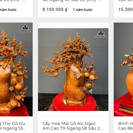
(cm)
Đường Kính 26 (cm)
(cm) -
8.100.000
₫
15.300
 năm trước
1 năm trước
en gỗ đẹp là bình hoa được các nghệ nhân chế tác t
... đều được thể hiện một cách chân thực nhất có 
 nhất đó là bố cục bình Sen gỗ phải đủ số bông lẻ và 
en. Độ dài ngắn, cao thấp cũng phải phù hợp với nh
Các bông không được thưa quá mà cũng không nên 
àn thờ thường được cắm theo số lẻ, gồm cả bông, lá
thờ. Nếu bàn thờ có chân đèn, nến thì nên đặt bình
àu hoa.
ỗ tại Gỗ Đỉnh được chế tác bằng các loại gỗ như gỗ
oại gỗ tốt, có giá trị cao, đường vân đẹp, dễ chế
g Thọ Gỗ Nu
Cây Hoa Mai Gỗ Nu Ngọc
Bình H
9 Ngang 55
Am Cao 79 Ngang 58 Sâu 26
Cao 88