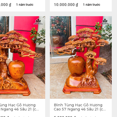
ỏa hương thơm giống như là một bình hoa Sen thật 
Kính Bình 35 Gỗ
(cm)
 Đá
.000
₫
10.000.000
₫
1 năm trước
1 năm trước
Tùng Hạc Gỗ Hương
Bình Tùng Hạc Gỗ Hương
 Ngang 46 Sâu 21 (cm)
Cao 57 Ngang 46 Sâu 21 (cm)
- 10kg