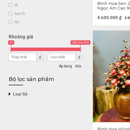
Bình Hoa Sen 2
di.
Ngọc Am Cao 9
Sâu 48 (cm) - 8
lụcc b
4.600.000
₫
5 t
nu
Khoảng giá
₫0
₫98,400,000
₫
₫
Xóa
Bộ lọc sản phẩm
Loại Gỗ
Bình Hoa Hồng