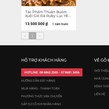
Tác Phẩm Thuận Buồm
Xuôi Gió Đá Ruby Lục Yên
Cao 32 Nặng 3,3kg
13.500.000
₫
1 năm trước
«
1
»
HỖ TRỢ KHÁCH HÀNG
VỀ GỖ 
GIỚI THIỆ
HOTLINE: 08 6863 2345 - 07 8481 3456
NHÀ CUNG
HƯỚNG DẪN ĐẶT HÀNG
KÊNH THÔ
MUA HÀNG - THANH TOÁN
LIÊN HỆ
PHƯƠNG THỨC VẬN CHUYỂN
GẶP SỰ CỐ KHI NHẬN HÀNG