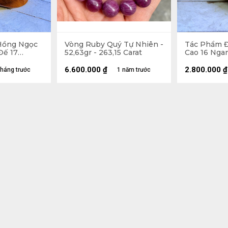
Vòng Ruby Quý Tự Nhiên -
Tác Phẩm 
Đế 17
52,63gr - 263,15 Carat
Cao 16 Ngan
- 3kg
2,5kg Luôn
6.600.000
₫
2.800.000
₫
tháng trước
1 năm trước