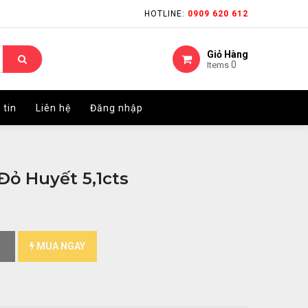
HOTLINE:
HOTLINE:
0909 620 612
0909 620 612
Giỏ Hàng
Giỏ Hàng
0
0
Items
Items
 tin
 tin
Liên hệ
Liên hệ
Đăng nhập
Đăng nhập
Đỏ Huyết 5,1cts
MUA NGAY