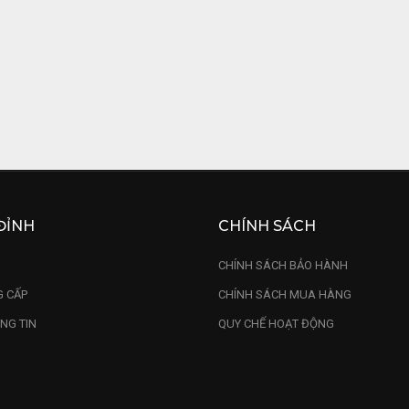
ĐỈNH
CHÍNH SÁCH
U
CHÍNH SÁCH BẢO HÀNH
 CẤP
CHÍNH SÁCH MUA HÀNG
NG TIN
QUY CHẾ HOẠT ĐỘNG