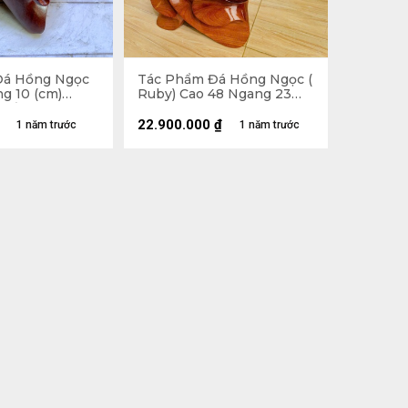
Đá Hồng Ngọc
Tác Phẩm Đá Hồng Ngọc (
g 10 (cm)
Ruby) Cao 48 Ngang 23
 Đế
Sâu 19 (cm) - 26,7kg
22.900.000
₫
1 năm trước
1 năm trước