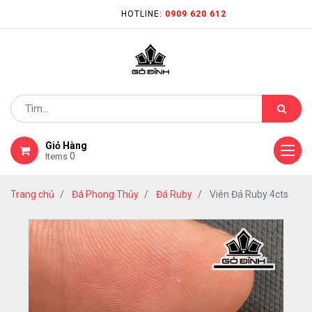
HOTLINE:
0909 620 612
Giỏ Hàng
0
Items
Trang chủ
Đá Phong Thủy
Đá Ruby
Viên Đá Ruby 4cts