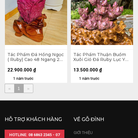
Tác Phẩm Đá Hồng Ngọc
Tác Phẩm Thuận Buồm
( Ruby) Cao 48 Ngang 23
Xuôi Gió Đá Ruby Lục Yên
Sâu 19 (cm) - 26,7kg
Cao 32 Nặng 3,3kg
22.900.000
₫
13.500.000
₫
1 năm trước
1 năm trước
«
1
»
HỖ TRỢ KHÁCH HÀNG
VỀ GỖ ĐỈNH
GIỚI THIỆU
HOTLINE: 08 6863 2345 - 07