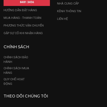
8481 3456
NHÀ CUNG CẤP
HƯỚNG DẪN ĐẶT HÀNG
KÊNH THÔNG TIN
MUA HÀNG - THANH TOÁN
LIÊN HỆ
PHƯƠNG THỨC VẬN CHUYỂN
GẶP SỰ CỐ KHI NHẬN HÀNG
CHÍNH SÁCH
CHÍNH SÁCH BẢO
HÀNH
CHÍNH SÁCH MUA
HÀNG
QUY CHẾ HOẠT
ĐỘNG
THEO DÕI CHÚNG TÔI