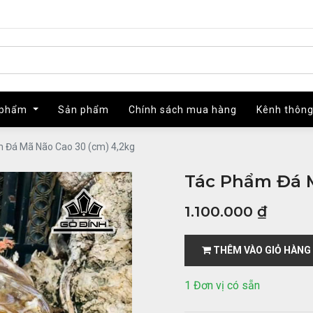
 phẩm
 phẩm
Sản phẩm
Sản phẩm
Chính sách mua hàng
Chính sách mua hàng
Kênh thông
Kênh thông
 Đá Mã Não Cao 30 (cm) 4,2kg
Tác Phẩm Đá M
1.100.000
₫
THÊM VÀO GIỎ HÀNG
1 Đơn vị có sẵn