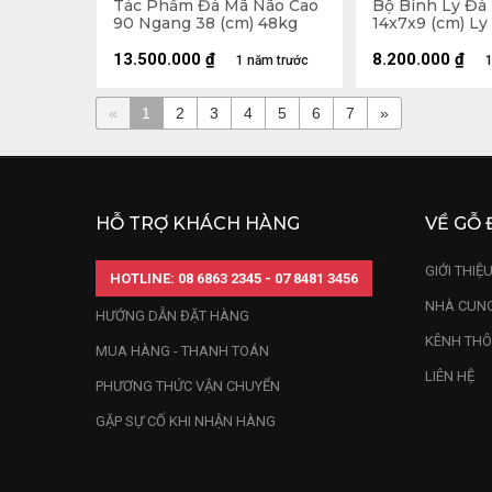
Tác Phẩm Đá Mã Não Cao
Bộ Bình Ly Đá
90 Ngang 38 (cm) 48kg
14x7x9 (cm) Ly
(cm) - Khay G
33x24 (cm)
13.500.000
₫
8.200.000
₫
1 năm trước
1
«
1
2
3
4
5
6
7
»
HỖ TRỢ KHÁCH HÀNG
VỀ GỖ 
GIỚI THIỆ
HOTLINE: 08 6863 2345 - 07 8481 3456
NHÀ CUNG
HƯỚNG DẪN ĐẶT HÀNG
KÊNH THÔ
MUA HÀNG - THANH TOÁN
LIÊN HỆ
PHƯƠNG THỨC VẬN CHUYỂN
GẶP SỰ CỐ KHI NHẬN HÀNG