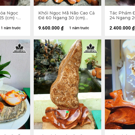
Hỏa Ngọc
Khối Ngọc Mã Não Cao Cả
Tác Phẩm Đ
5 (cm) -
Đế 60 Ngang 30 (cm)
24 Ngang 20
Nặng 20,3kg
9.600.000
₫
2.400.000
₫
1 năm trước
1 năm trước