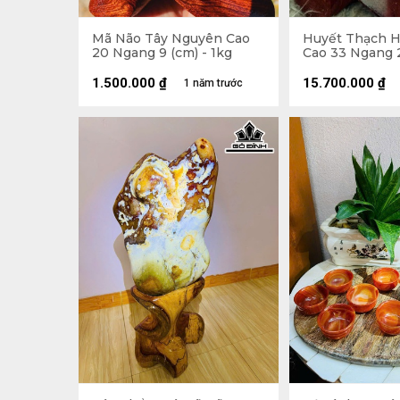
Mã Não Tây Nguyên Cao
Huyết Thạch 
20 Ngang 9 (cm) - 1kg
Cao 33 Ngang 2
12kg
1.500.000
₫
15.700.000
₫
1 năm trước