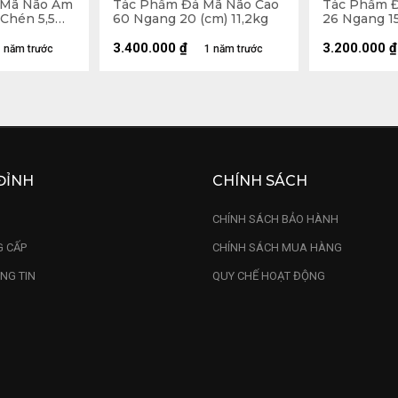
 Mã Não Ấm
Tác Phẩm Đá Mã Não Cao
Tác Phẩm Đ
 Chén 5,5
60 Ngang 20 (cm) 11,2kg
26 Ngang 15
ỗ Hóa Thạch
3.400.000
₫
3.200.000
₫
 năm trước
1 năm trước
ĐỈNH
CHÍNH SÁCH
U
CHÍNH SÁCH BẢO HÀNH
 CẤP
CHÍNH SÁCH MUA HÀNG
NG TIN
QUY CHẾ HOẠT ĐỘNG