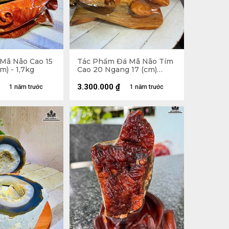
 Mã Não Cao 15
Tác Phẩm Đá Mã Não Tím
m) - 1,7kg
Cao 20 Ngang 17 (cm)
2,8kg Luôn Đế
3.300.000
₫
1 năm trước
1 năm trước