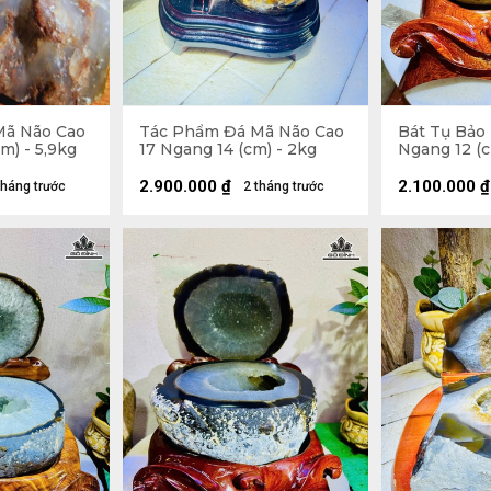
Mã Não Cao
Tác Phẩm Đá Mã Não Cao
Bát Tụ Bảo
m) - 5,9kg
17 Ngang 14 (cm) - 2kg
Ngang 12 (c
2.900.000
₫
2.100.000
₫
tháng trước
2 tháng trước