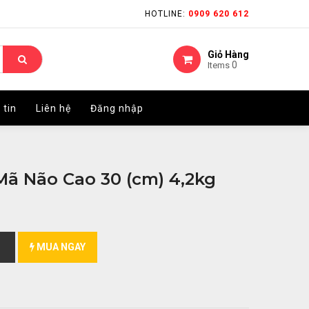
HOTLINE:
HOTLINE:
0909 620 612
0909 620 612
Giỏ Hàng
Giỏ Hàng
0
0
Items
Items
 tin
 tin
Liên hệ
Liên hệ
Đăng nhập
Đăng nhập
ã Não Cao 30 (cm) 4,2kg
MUA NGAY