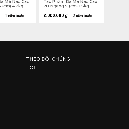
á Mã Não Cao
Tác Phẩm Đá Mã Não Cao
 (cm) 4,2kg
20 Ngang 9 (cm) 1,5kg
3.000.000
₫
1 năm trước
2 năm trước
THEO DÕI CHÚNG
TÔI