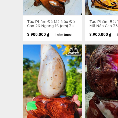
Tác Phẩm Đá Mã Não Đỏ
Tác Phẩm Bát 
Cao 26 Ngang 16 (cm) 3kg
Mã Não Cao 33
Luôn Đế
(cm) - 12,8kg 
3.900.000
₫
8.900.000
₫
1 năm trước
1