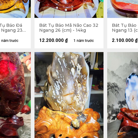
Tụ Bảo Đá
Bát Tụ Bảo Mã Não Cao 32
Bát Tụ Bảo
 Ngang 23
Ngang 26 (cm) - 14kg
Ngang 13 (c
Luôn Đế
12.200.000
₫
2.100.000
₫
 năm trước
1 năm trước